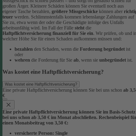
Missgeschick ist schnell passiert – und sorgt oft genauso schnell für
großen Ärger. Kleinere Schäden können Sie eventuell noch aus
eigener Tasche bezahlen,
größere Missgeschicke
können aber
richti
teuer
werden. Schlimmstenfalls kommen lebenslange Zahlungen auf
Sie zu, etwa wenn der oder die Geschädigte infolge des Unfalls
arbeitsunfähig wird.
Im Fall der Fälle
steht
die
Haftpflichtversicherung finanziell für Sie ein
. Wir prüfen, ob und i
welcher Höhe Sie für einen Schaden aufkommen müssen und:
bezahlen
den Schaden, wenn die
Forderung begründet
ist
oder
wehren
die Forderung für Sie
ab
, wenn sie
unbegründet
ist.
Was kostet eine Haftpflichtversicherung?
Was kostet eine Haftpflichtversicherung?
Eine private Haftpflichtversicherung können Sie bei uns schon
ab 3,5
€
Eine private Haftpflichtversicherung können Sie im Basis-Schutz
bei uns schon
ab 3,5
0 € im Monat
abschließen. Rechenbeispiel fü
einen Monatsbeitrag von 3,50 €:
versicherte Person:
Single