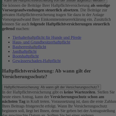
Kann die Haftpflichtversicherung von der Steuer abgesetzt werden?
Sie können die Beiträge Ihrer Haftpflichtversicherung
als sonstige
Vorsorgeaufwendungen steuerlich absetzen
. Die Beiträge zur
privaten Haftpflichtversicherung tragen Sie dazu in der Anlage
Vorsorgeaufwand Ihrer Einkommensteuererklärung ein. Zusätzlich
können Sie auch
folgende Haftpflichtversicherungen steuerlich
geltend
machen:
Tierhalterhaftpflicht für Hunde und Pferde
Haus- und Grundbesitzerhaftpflicht
Bauherrenhaftpflicht
Jagdhaftpflicht
Bootshaftpflicht
Gewässerschaden-Haftpflicht
Haftpflichtversicherung: Ab wann gilt der
Versicherungsschutz?
Haftpflichtversicherung: Ab wann gilt der Versicherungsschutz?
In der Haftpflichtversicherung gibt es
keine Wartezeiten
. Stellen Sie
heute einen Antrag, kann der
Versicherungsschutz schon am
nächsten Tag
in Kraft treten. Voraussetzung ist, dass die erste Zahlu
Ihres Beitrags fristgerecht erfolgt.
Wann Ihr Versicherungsschutz
beginnen soll, liegt bei Ihnen, denn Sie geben bei der Antragsstellung
das gewünschte Datum an.
Sollten Sie bei einer anderen