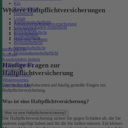
Kfz
Rechtsschutz
Weitere Haftpflichtversicherungen
Haftpflicht
Unfall
Bauherrenhaftpflicht
Auslandsreisekrankenversicherung
Gewässerschaden-Haftpflicht
Reisegepäck
Betriebshaftpflicht
Reiserücktritt
Jagdhaftpflicht
Haus und Wohnen
Bootshaftpflicht
Vereinshaftpflicht
meineDEVK
Veranstaltungshaftpflicht
Kontakt
Kundendaten ändern
Häufige Fragen zur
Bescheinigungen
Kündigung
Haftpflichtversicherung
Produktservices
Wissenswertes
Leichte Sprache
Hier finden Sie Antworten auf häufig gestellte Fragen zur
Haftpflichtversicherung.
Was ist eine Haftpflichtversicherung?
Was ist eine Haftpflichtversicherung?
Die Haftpflichtversicherung sichert Sie gegen Schäden ab, die Sie
anderen zugefügt haben und für die Sie haften müssen. Ein kleines