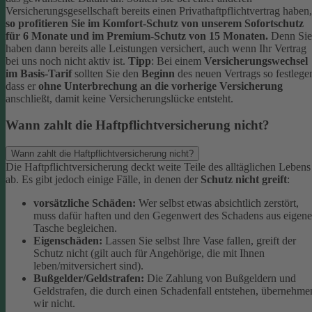
Versicherungsgesellschaft bereits einen Privathaftpflichtvertrag haben,
so profitieren Sie im Komfort-Schutz von unserem Sofortschutz
für 6 Monate und im Premium-Schutz von 15 Monaten.
Denn Sie
haben dann bereits alle Leistungen versichert, auch wenn Ihr Vertrag
bei uns noch nicht aktiv ist.
Tipp
:
Bei einem
Versicherungswechsel
im Basis-Tarif
sollten Sie den
Beginn
des neuen Vertrags so festlege
dass er
ohne Unterbrechung an die vorherige Versicherung
anschließt, damit keine Versicherungslücke entsteht.
Wann zahlt die Haftpflichtversicherung nicht?
Wann zahlt die Haftpflichtversicherung nicht?
Die Haftpflichtversicherung deckt weite Teile des alltäglichen Lebens
ab. Es gibt jedoch einige Fälle, in denen der
Schutz nicht greift
:
vorsätzliche Schäden:
Wer selbst etwas absichtlich zerstört,
muss dafür haften und den Gegenwert des Schadens aus eigene
Tasche begleichen.
Eigenschäden:
Lassen Sie selbst Ihre Vase fallen, greift der
Schutz nicht (gilt auch für Angehörige, die mit Ihnen
leben/mitversichert sind).
Bußgelder/Geldstrafen:
Die Zahlung von Bußgeldern und
Geldstrafen, die durch einen Schadenfall entstehen, übernehme
wir nicht.