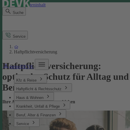
Direkt zum Seiteninhalt
Suche
Service
Haftpflichtversicherung
Haftpflichtversicherung:
meineDEVK
optimaler Schutz für Alltag und
Kfz & Reise
Beruf
Haftpflicht & Rechtsschutz
Haus & Wohnen
Ihre Absicherung bei Missgeschicken
Krankheit, Unfall & Pflege
Beruf, Alter & Finanzen
Service