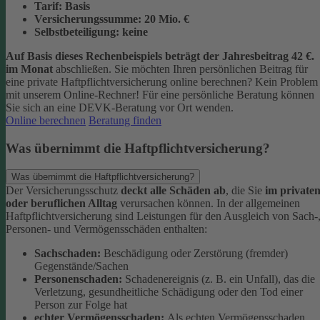
Tarif:
Basis
Versicherungssumme:
20
Mio. €
Selbstbeteiligung:
keine
Auf Basis dieses Rechenbeispiels beträgt der
Jahresbeitrag 42 €
.
im Monat
abschließen.
Sie möchten Ihren persönlichen Beitrag für
eine private Haftpflichtversicherung online berechnen? Kein Problem
mit unserem Online-Rechner! Für eine persönliche Beratung können
Sie sich an eine DEVK-Beratung vor Ort wenden.
Online berechnen
Beratung finden
Was übernimmt die Haftpflichtversicherung?
Was übernimmt die Haftpflichtversicherung?
Der Versicherungsschutz
deckt alle Schäden ab
, die Sie
im private
oder beruflichen Alltag
verursachen können. In der allgemeinen
Haftpflichtversicherung sind Leistungen für den Ausgleich von Sach-
Personen- und Vermögensschäden enthalten:
Sachschaden:
Beschädigung oder Zerstörung (fremder)
Gegenstände/Sachen
Personenschaden:
Schadenereignis (z. B. ein Unfall), das die
Verletzung, gesundheitliche Schädigung oder den Tod einer
Person zur Folge hat
echter Vermögensschaden:
Als echten Vermögensschaden