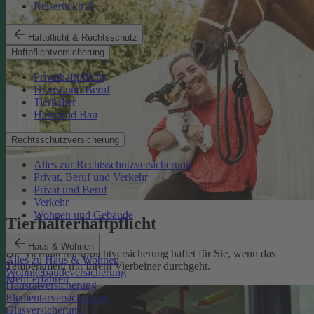
Reiserücktritt
Haftpflicht & Rechtsschutz
Haftpflichtversicherung
Privathaftpflicht
Dienst und Beruf
Tierhalter
Haus und Bau
Rechtsschutzversicherung
Alles zur Rechtsschutzversicherung
Privat, Beruf und Verkehr
Privat und Beruf
Verkehr
Wohnen und Gebäude
Tierhalterhaftpflicht
Haus & Wohnen
Die Tierhalterhaftpflichtversicherung haftet für Sie, wenn das
Alles zu Haus & Wohnen
Temperament mit Ihrem Vierbeiner durchgeht.
Wohngebäudeversicherung
Mehr erfahren
Hausratversicherung
Elementarversicherung
Glasversicherung