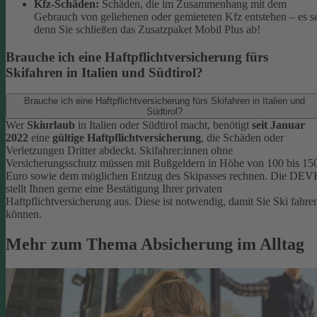
Kfz-Schäden:
Schäden, die im Zusammenhang mit dem
Gebrauch von geliehenen oder gemieteten Kfz entstehen – es s
denn Sie schließen das Zusatzpaket Mobil Plus ab!
Brauche ich eine Haftpflichtversicherung fürs
Skifahren in Italien und Südtirol?
Brauche ich eine Haftpflichtversicherung fürs Skifahren in Italien und
Südtirol?
Wer
Skiurlaub
in Italien oder Südtirol macht, benötigt
seit Januar
2022
eine
gültige Haftpflichtversicherung
, die Schäden oder
Verletzungen Dritter abdeckt. Skifahrer:innen ohne
Versicherungsschutz müssen mit Bußgeldern in Höhe von 100 bis 15
Euro sowie dem möglichen Entzug des Skipasses rechnen. Die DEV
stellt Ihnen gerne eine Bestätigung Ihrer privaten
Haftpflichtversicherung aus. Diese ist notwendig, damit Sie Ski fahre
können.
Mehr zum Thema Absicherung im Alltag