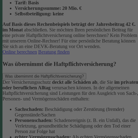
Tarif:
Basis
Versicherungssumme:
20
Mio. €
Selbstbeteiligung:
keine
Auf Basis dieses Rechenbeispiels beträgt der
Jahresbeitrag 42 €
.
im Monat
abschließen.
Sie möchten Ihren persönlichen Beitrag für
eine private Haftpflichtversicherung online berechnen? Kein Problem
mit unserem Online-Rechner! Für eine persönliche Beratung können
Sie sich an eine DEVK-Beratung vor Ort wenden.
Online berechnen
Beratung finden
Was übernimmt die Haftpflichtversicherung?
Was übernimmt die Haftpflichtversicherung?
Der Versicherungsschutz
deckt alle Schäden ab
, die Sie
im private
oder beruflichen Alltag
verursachen können. In der allgemeinen
Haftpflichtversicherung sind Leistungen für den Ausgleich von Sach-
Personen- und Vermögensschäden enthalten:
Sachschaden:
Beschädigung oder Zerstörung (fremder)
Gegenstände/Sachen
Personenschaden:
Schadenereignis (z. B. ein Unfall), das die
Verletzung, gesundheitliche Schädigung oder den Tod einer
Person zur Folge hat
echter Vermögensschaden:
Als echten Vermögensschaden