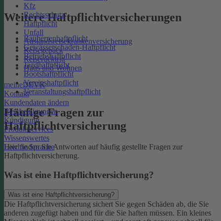
Kfz
Rechtsschutz
Weitere Haftpflichtversicherungen
Haftpflicht
Unfall
Bauherrenhaftpflicht
Auslandsreisekrankenversicherung
Gewässerschaden-Haftpflicht
Reisegepäck
Betriebshaftpflicht
Reiserücktritt
Jagdhaftpflicht
Haus und Wohnen
Bootshaftpflicht
Vereinshaftpflicht
meineDEVK
Veranstaltungshaftpflicht
Kontakt
Kundendaten ändern
Häufige Fragen zur
Bescheinigungen
Kündigung
Haftpflichtversicherung
Produktservices
Wissenswertes
Leichte Sprache
Hier finden Sie Antworten auf häufig gestellte Fragen zur
Haftpflichtversicherung.
Was ist eine Haftpflichtversicherung?
Was ist eine Haftpflichtversicherung?
Die Haftpflichtversicherung sichert Sie gegen Schäden ab, die Sie
anderen zugefügt haben und für die Sie haften müssen. Ein kleines