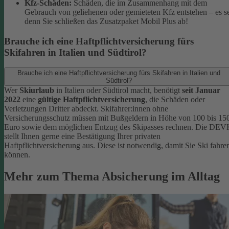
Kfz-Schäden:
Schäden, die im Zusammenhang mit dem
Gebrauch von geliehenen oder gemieteten Kfz entstehen – es s
denn Sie schließen das Zusatzpaket Mobil Plus ab!
Brauche ich eine Haftpflichtversicherung fürs
Skifahren in Italien und Südtirol?
Brauche ich eine Haftpflichtversicherung fürs Skifahren in Italien und
Südtirol?
Wer
Skiurlaub
in Italien oder Südtirol macht, benötigt
seit Januar
2022
eine
gültige Haftpflichtversicherung
, die Schäden oder
Verletzungen Dritter abdeckt. Skifahrer:innen ohne
Versicherungsschutz müssen mit Bußgeldern in Höhe von 100 bis 15
Euro sowie dem möglichen Entzug des Skipasses rechnen. Die DEV
stellt Ihnen gerne eine Bestätigung Ihrer privaten
Haftpflichtversicherung aus. Diese ist notwendig, damit Sie Ski fahre
können.
Mehr zum Thema Absicherung im Alltag