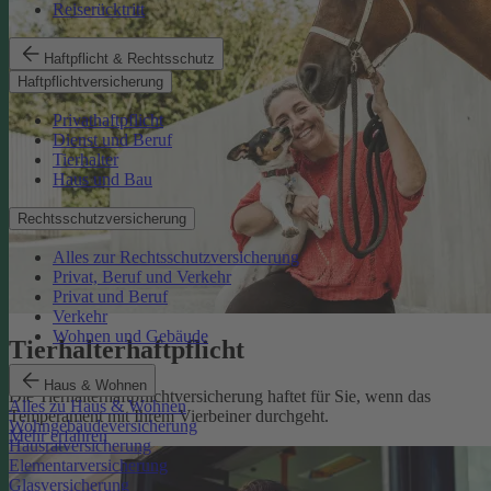
Reiserücktritt
Haftpflicht & Rechtsschutz
Haftpflichtversicherung
Privathaftpflicht
Dienst und Beruf
Tierhalter
Haus und Bau
Rechtsschutzversicherung
Alles zur Rechtsschutzversicherung
Privat, Beruf und Verkehr
Privat und Beruf
Verkehr
Wohnen und Gebäude
Tierhalterhaftpflicht
Haus & Wohnen
Die Tierhalterhaftpflichtversicherung haftet für Sie, wenn das
Alles zu Haus & Wohnen
Temperament mit Ihrem Vierbeiner durchgeht.
Wohngebäudeversicherung
Mehr erfahren
Hausratversicherung
Elementarversicherung
Glasversicherung