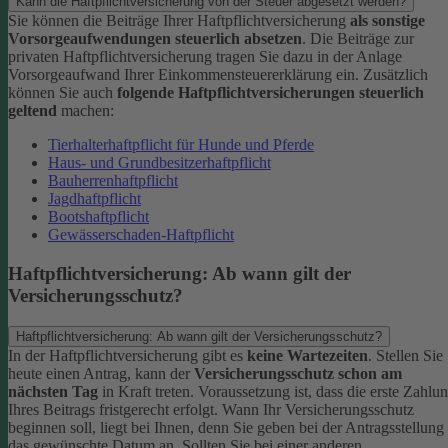
Kann die Haftpflichtversicherung von der Steuer abgesetzt werden?
Sie können die Beiträge Ihrer Haftpflichtversicherung
als sonstige
Vorsorgeaufwendungen steuerlich absetzen
. Die Beiträge zur
privaten Haftpflichtversicherung tragen Sie dazu in der Anlage
Vorsorgeaufwand Ihrer Einkommensteuererklärung ein. Zusätzlich
können Sie auch
folgende Haftpflichtversicherungen steuerlich
geltend
machen:
Tierhalterhaftpflicht für Hunde und Pferde
Haus- und Grundbesitzerhaftpflicht
Bauherrenhaftpflicht
Jagdhaftpflicht
Bootshaftpflicht
Gewässerschaden-Haftpflicht
Haftpflichtversicherung: Ab wann gilt der
Versicherungsschutz?
Haftpflichtversicherung: Ab wann gilt der Versicherungsschutz?
In der Haftpflichtversicherung gibt es
keine Wartezeiten
. Stellen Sie
heute einen Antrag, kann der
Versicherungsschutz schon am
nächsten Tag
in Kraft treten. Voraussetzung ist, dass die erste Zahlu
Ihres Beitrags fristgerecht erfolgt.
Wann Ihr Versicherungsschutz
beginnen soll, liegt bei Ihnen, denn Sie geben bei der Antragsstellung
das gewünschte Datum an.
Sollten Sie bei einer anderen