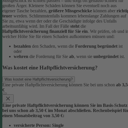
Missgeschick ist schnell passiert – und sorgt oft genauso schnell für
großen Ärger. Kleinere Schäden können Sie eventuell noch aus
eigener Tasche bezahlen,
größere Missgeschicke
können aber
richti
teuer
werden. Schlimmstenfalls kommen lebenslange Zahlungen auf
Sie zu, etwa wenn der oder die Geschädigte infolge des Unfalls
arbeitsunfähig wird.
Im Fall der Fälle
steht
die
Haftpflichtversicherung finanziell für Sie ein
. Wir prüfen, ob und i
welcher Höhe Sie für einen Schaden aufkommen müssen und:
bezahlen
den Schaden, wenn die
Forderung begründet
ist
oder
wehren
die Forderung für Sie
ab
, wenn sie
unbegründet
ist.
Was kostet eine Haftpflichtversicherung?
Was kostet eine Haftpflichtversicherung?
Eine private Haftpflichtversicherung können Sie bei uns schon
ab 3,5
€
Eine private Haftpflichtversicherung können Sie im Basis-Schutz
bei uns schon
ab 3,5
0 € im Monat
abschließen. Rechenbeispiel fü
einen Monatsbeitrag von 3,50 €:
versicherte Person:
Single