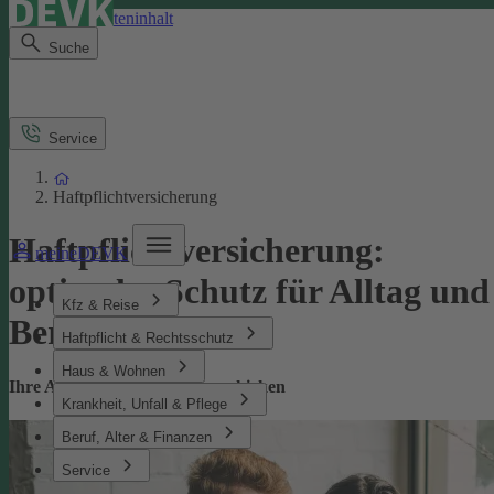
Direkt zum Seiteninhalt
Suche
Service
Haftpflichtversicherung
Haftpflichtversicherung:
meineDEVK
optimaler Schutz für Alltag und
Kfz & Reise
Beruf
Haftpflicht & Rechtsschutz
Haus & Wohnen
Ihre Absicherung bei Missgeschicken
Krankheit, Unfall & Pflege
Beruf, Alter & Finanzen
Service