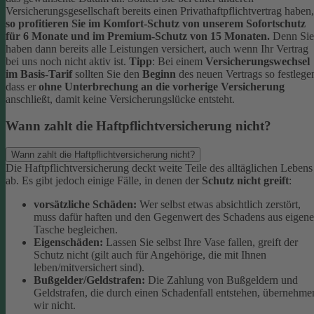
Versicherungsgesellschaft bereits einen Privathaftpflichtvertrag haben,
so profitieren Sie im Komfort-Schutz von unserem Sofortschutz
für 6 Monate und im Premium-Schutz von 15 Monaten.
Denn Sie
haben dann bereits alle Leistungen versichert, auch wenn Ihr Vertrag
bei uns noch nicht aktiv ist.
Tipp
:
Bei einem
Versicherungswechsel
im Basis-Tarif
sollten Sie den
Beginn
des neuen Vertrags so festlege
dass er
ohne Unterbrechung an die vorherige Versicherung
anschließt, damit keine Versicherungslücke entsteht.
Wann zahlt die Haftpflichtversicherung nicht?
Wann zahlt die Haftpflichtversicherung nicht?
Die Haftpflichtversicherung deckt weite Teile des alltäglichen Lebens
ab. Es gibt jedoch einige Fälle, in denen der
Schutz nicht greift
:
vorsätzliche Schäden:
Wer selbst etwas absichtlich zerstört,
muss dafür haften und den Gegenwert des Schadens aus eigene
Tasche begleichen.
Eigenschäden:
Lassen Sie selbst Ihre Vase fallen, greift der
Schutz nicht (gilt auch für Angehörige, die mit Ihnen
leben/mitversichert sind).
Bußgelder/Geldstrafen:
Die Zahlung von Bußgeldern und
Geldstrafen, die durch einen Schadenfall entstehen, übernehme
wir nicht.