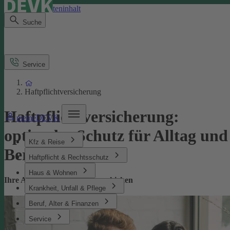
Direkt zum Seiteninhalt
Suche
Service
Haftpflichtversicherung
Haftpflichtversicherung:
meineDEVK
optimaler Schutz für Alltag und
Kfz & Reise
Beruf
Haftpflicht & Rechtsschutz
Haus & Wohnen
Ihre Absicherung bei Missgeschicken
Krankheit, Unfall & Pflege
Beruf, Alter & Finanzen
Service