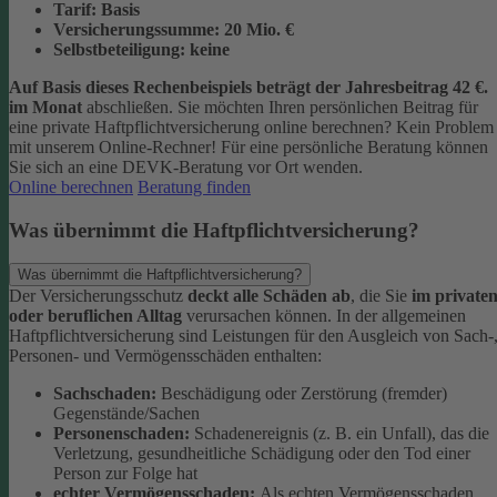
Tarif:
Basis
Versicherungssumme:
20
Mio. €
Selbstbeteiligung:
keine
Auf Basis dieses Rechenbeispiels beträgt der
Jahresbeitrag 42 €
.
im Monat
abschließen.
Sie möchten Ihren persönlichen Beitrag für
eine private Haftpflichtversicherung online berechnen? Kein Problem
mit unserem Online-Rechner! Für eine persönliche Beratung können
Sie sich an eine DEVK-Beratung vor Ort wenden.
Online berechnen
Beratung finden
Was übernimmt die Haftpflichtversicherung?
Was übernimmt die Haftpflichtversicherung?
Der Versicherungsschutz
deckt alle Schäden ab
, die Sie
im private
oder beruflichen Alltag
verursachen können. In der allgemeinen
Haftpflichtversicherung sind Leistungen für den Ausgleich von Sach-
Personen- und Vermögensschäden enthalten:
Sachschaden:
Beschädigung oder Zerstörung (fremder)
Gegenstände/Sachen
Personenschaden:
Schadenereignis (z. B. ein Unfall), das die
Verletzung, gesundheitliche Schädigung oder den Tod einer
Person zur Folge hat
echter Vermögensschaden:
Als echten Vermögensschaden