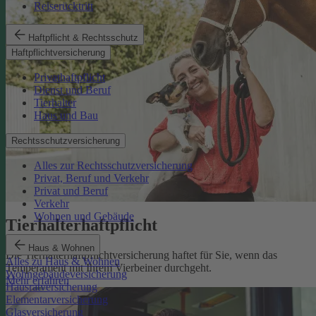
Reiserücktritt
Haftpflicht & Rechtsschutz
Haftpflichtversicherung
Privathaftpflicht
Dienst und Beruf
Tierhalter
Haus und Bau
Rechtsschutzversicherung
Alles zur Rechtsschutzversicherung
Privat, Beruf und Verkehr
Privat und Beruf
Verkehr
Wohnen und Gebäude
Tierhalterhaftpflicht
Haus & Wohnen
Die Tierhalterhaftpflichtversicherung haftet für Sie, wenn das
Alles zu Haus & Wohnen
Temperament mit Ihrem Vierbeiner durchgeht.
Wohngebäudeversicherung
Mehr erfahren
Hausratversicherung
Elementarversicherung
Glasversicherung