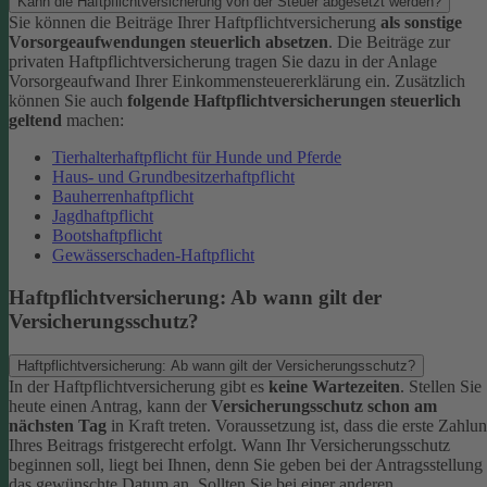
Kann die Haftpflichtversicherung von der Steuer abgesetzt werden?
Sie können die Beiträge Ihrer Haftpflichtversicherung
als sonstige
Vorsorgeaufwendungen steuerlich absetzen
. Die Beiträge zur
privaten Haftpflichtversicherung tragen Sie dazu in der Anlage
Vorsorgeaufwand Ihrer Einkommensteuererklärung ein. Zusätzlich
können Sie auch
folgende Haftpflichtversicherungen steuerlich
geltend
machen:
Tierhalterhaftpflicht für Hunde und Pferde
Haus- und Grundbesitzerhaftpflicht
Bauherrenhaftpflicht
Jagdhaftpflicht
Bootshaftpflicht
Gewässerschaden-Haftpflicht
Haftpflichtversicherung: Ab wann gilt der
Versicherungsschutz?
Haftpflichtversicherung: Ab wann gilt der Versicherungsschutz?
In der Haftpflichtversicherung gibt es
keine Wartezeiten
. Stellen Sie
heute einen Antrag, kann der
Versicherungsschutz schon am
nächsten Tag
in Kraft treten. Voraussetzung ist, dass die erste Zahlu
Ihres Beitrags fristgerecht erfolgt.
Wann Ihr Versicherungsschutz
beginnen soll, liegt bei Ihnen, denn Sie geben bei der Antragsstellung
das gewünschte Datum an.
Sollten Sie bei einer anderen