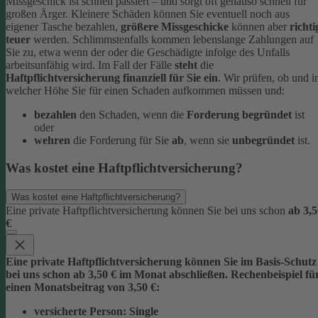
Missgeschick ist schnell passiert – und sorgt oft genauso schnell für
großen Ärger. Kleinere Schäden können Sie eventuell noch aus
eigener Tasche bezahlen,
größere Missgeschicke
können aber
richti
teuer
werden. Schlimmstenfalls kommen lebenslange Zahlungen auf
Sie zu, etwa wenn der oder die Geschädigte infolge des Unfalls
arbeitsunfähig wird.
Im Fall der Fälle
steht
die
Haftpflichtversicherung finanziell für Sie ein
. Wir prüfen, ob und i
welcher Höhe Sie für einen Schaden aufkommen müssen und:
bezahlen
den Schaden, wenn die
Forderung begründet
ist
oder
wehren
die Forderung für Sie
ab
, wenn sie
unbegründet
ist.
Was kostet eine Haftpflichtversicherung?
Was kostet eine Haftpflichtversicherung?
Eine private Haftpflichtversicherung können Sie bei uns schon
ab 3,5
€
Eine private Haftpflichtversicherung können Sie im Basis-Schutz
bei uns schon
ab 3,5
0 € im Monat
abschließen. Rechenbeispiel fü
einen Monatsbeitrag von 3,50 €:
versicherte Person:
Single