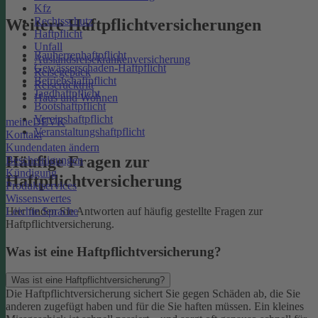
Kfz
Rechtsschutz
Weitere Haftpflichtversicherungen
Haftpflicht
Unfall
Bauherrenhaftpflicht
Auslandsreisekrankenversicherung
Gewässerschaden-Haftpflicht
Reisegepäck
Betriebshaftpflicht
Reiserücktritt
Jagdhaftpflicht
Haus und Wohnen
Bootshaftpflicht
Vereinshaftpflicht
meineDEVK
Veranstaltungshaftpflicht
Kontakt
Kundendaten ändern
Häufige Fragen zur
Bescheinigungen
Kündigung
Haftpflichtversicherung
Produktservices
Wissenswertes
Leichte Sprache
Hier finden Sie Antworten auf häufig gestellte Fragen zur
Haftpflichtversicherung.
Was ist eine Haftpflichtversicherung?
Was ist eine Haftpflichtversicherung?
Die Haftpflichtversicherung sichert Sie gegen Schäden ab, die Sie
anderen zugefügt haben und für die Sie haften müssen. Ein kleines