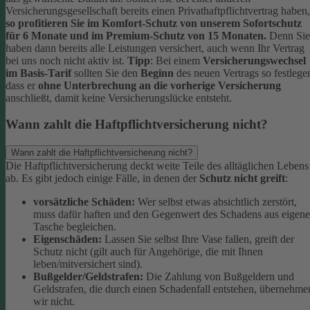
Versicherungsgesellschaft bereits einen Privathaftpflichtvertrag haben,
so profitieren Sie im Komfort-Schutz von unserem Sofortschutz
für 6 Monate und im Premium-Schutz von 15 Monaten.
Denn Sie
haben dann bereits alle Leistungen versichert, auch wenn Ihr Vertrag
bei uns noch nicht aktiv ist.
Tipp
:
Bei einem
Versicherungswechsel
im Basis-Tarif
sollten Sie den
Beginn
des neuen Vertrags so festlege
dass er
ohne Unterbrechung an die vorherige Versicherung
anschließt, damit keine Versicherungslücke entsteht.
Wann zahlt die Haftpflichtversicherung nicht?
Wann zahlt die Haftpflichtversicherung nicht?
Die Haftpflichtversicherung deckt weite Teile des alltäglichen Lebens
ab. Es gibt jedoch einige Fälle, in denen der
Schutz nicht greift
:
vorsätzliche Schäden:
Wer selbst etwas absichtlich zerstört,
muss dafür haften und den Gegenwert des Schadens aus eigene
Tasche begleichen.
Eigenschäden:
Lassen Sie selbst Ihre Vase fallen, greift der
Schutz nicht (gilt auch für Angehörige, die mit Ihnen
leben/mitversichert sind).
Bußgelder/Geldstrafen:
Die Zahlung von Bußgeldern und
Geldstrafen, die durch einen Schadenfall entstehen, übernehme
wir nicht.