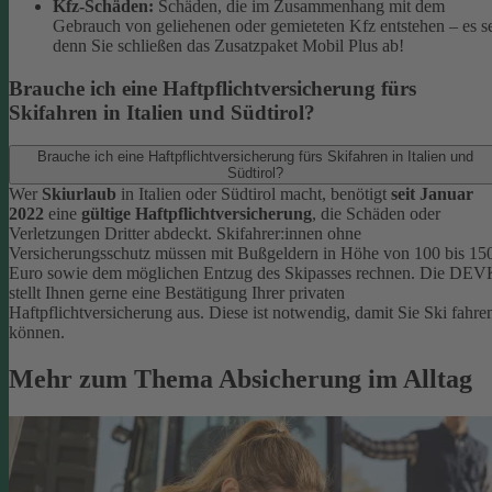
Kfz-Schäden:
Schäden, die im Zusammenhang mit dem
Gebrauch von geliehenen oder gemieteten Kfz entstehen – es s
denn Sie schließen das Zusatzpaket Mobil Plus ab!
Brauche ich eine Haftpflichtversicherung fürs
Skifahren in Italien und Südtirol?
Brauche ich eine Haftpflichtversicherung fürs Skifahren in Italien und
Südtirol?
Wer
Skiurlaub
in Italien oder Südtirol macht, benötigt
seit Januar
2022
eine
gültige Haftpflichtversicherung
, die Schäden oder
Verletzungen Dritter abdeckt. Skifahrer:innen ohne
Versicherungsschutz müssen mit Bußgeldern in Höhe von 100 bis 15
Euro sowie dem möglichen Entzug des Skipasses rechnen. Die DEV
stellt Ihnen gerne eine Bestätigung Ihrer privaten
Haftpflichtversicherung aus. Diese ist notwendig, damit Sie Ski fahre
können.
Mehr zum Thema Absicherung im Alltag