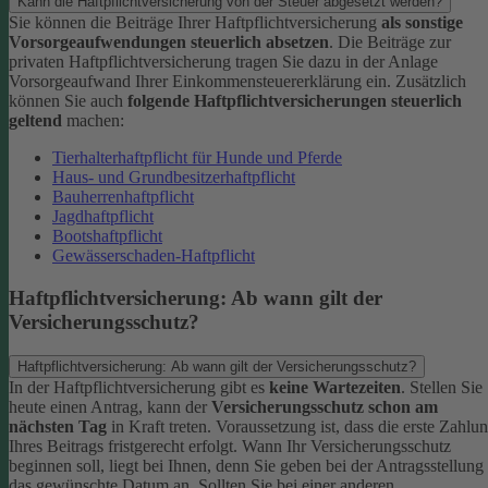
Kann die Haftpflichtversicherung von der Steuer abgesetzt werden?
Sie können die Beiträge Ihrer Haftpflichtversicherung
als sonstige
Vorsorgeaufwendungen steuerlich absetzen
. Die Beiträge zur
privaten Haftpflichtversicherung tragen Sie dazu in der Anlage
Vorsorgeaufwand Ihrer Einkommensteuererklärung ein. Zusätzlich
können Sie auch
folgende Haftpflichtversicherungen steuerlich
geltend
machen:
Tierhalterhaftpflicht für Hunde und Pferde
Haus- und Grundbesitzerhaftpflicht
Bauherrenhaftpflicht
Jagdhaftpflicht
Bootshaftpflicht
Gewässerschaden-Haftpflicht
Haftpflichtversicherung: Ab wann gilt der
Versicherungsschutz?
Haftpflichtversicherung: Ab wann gilt der Versicherungsschutz?
In der Haftpflichtversicherung gibt es
keine Wartezeiten
. Stellen Sie
heute einen Antrag, kann der
Versicherungsschutz schon am
nächsten Tag
in Kraft treten. Voraussetzung ist, dass die erste Zahlu
Ihres Beitrags fristgerecht erfolgt.
Wann Ihr Versicherungsschutz
beginnen soll, liegt bei Ihnen, denn Sie geben bei der Antragsstellung
das gewünschte Datum an.
Sollten Sie bei einer anderen