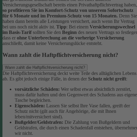
Versicherungsgesellschaft bereits einen Privathaftpflichtvertrag haben,
so profitieren Sie im Komfort-Schutz von unserem Sofortschutz
für 6 Monate und im Premium-Schutz von 15 Monaten.
Denn Sie
haben dann bereits alle Leistungen versichert, auch wenn Ihr Vertrag
bei uns noch nicht aktiv ist.
Tipp
:
Bei einem
Versicherungswechsel
im Basis-Tarif
sollten Sie den
Beginn
des neuen Vertrags so festlege
dass er
ohne Unterbrechung an die vorherige Versicherung
anschließt, damit keine Versicherungslücke entsteht.
Wann zahlt die Haftpflichtversicherung nicht?
Wann zahlt die Haftpflichtversicherung nicht?
Die Haftpflichtversicherung deckt weite Teile des alltäglichen Lebens
ab. Es gibt jedoch einige Fälle, in denen der
Schutz nicht greift
:
vorsätzliche Schäden:
Wer selbst etwas absichtlich zerstört,
muss dafür haften und den Gegenwert des Schadens aus eigene
Tasche begleichen.
Eigenschäden:
Lassen Sie selbst Ihre Vase fallen, greift der
Schutz nicht (gilt auch für Angehörige, die mit Ihnen
leben/mitversichert sind).
Bußgelder/Geldstrafen:
Die Zahlung von Bußgeldern und
Geldstrafen, die durch einen Schadenfall entstehen, übernehme
wir nicht.