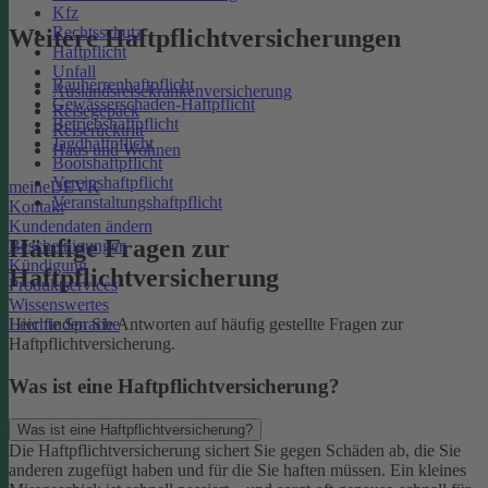
Kfz
Rechtsschutz
Weitere Haftpflichtversicherungen
Haftpflicht
Unfall
Bauherrenhaftpflicht
Auslandsreisekrankenversicherung
Gewässerschaden-Haftpflicht
Reisegepäck
Betriebshaftpflicht
Reiserücktritt
Jagdhaftpflicht
Haus und Wohnen
Bootshaftpflicht
Vereinshaftpflicht
meineDEVK
Veranstaltungshaftpflicht
Kontakt
Kundendaten ändern
Häufige Fragen zur
Bescheinigungen
Kündigung
Haftpflichtversicherung
Produktservices
Wissenswertes
Leichte Sprache
Hier finden Sie Antworten auf häufig gestellte Fragen zur
Haftpflichtversicherung.
Was ist eine Haftpflichtversicherung?
Was ist eine Haftpflichtversicherung?
Die Haftpflichtversicherung sichert Sie gegen Schäden ab, die Sie
anderen zugefügt haben und für die Sie haften müssen. Ein kleines