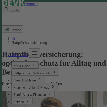
Direkt zum Seiteninhalt
Suche
Service
Haftpflichtversicherung
Haftpflichtversicherung:
meineDEVK
optimaler Schutz für Alltag und
Kfz & Reise
Beruf
Haftpflicht & Rechtsschutz
Haus & Wohnen
Ihre Absicherung bei Missgeschicken
Krankheit, Unfall & Pflege
Beruf, Alter & Finanzen
Service