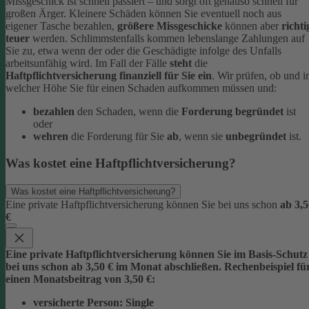
Missgeschick ist schnell passiert – und sorgt oft genauso schnell für
großen Ärger. Kleinere Schäden können Sie eventuell noch aus
eigener Tasche bezahlen,
größere Missgeschicke
können aber
richti
teuer
werden. Schlimmstenfalls kommen lebenslange Zahlungen auf
Sie zu, etwa wenn der oder die Geschädigte infolge des Unfalls
arbeitsunfähig wird.
Im Fall der Fälle
steht
die
Haftpflichtversicherung finanziell für Sie ein
. Wir prüfen, ob und i
welcher Höhe Sie für einen Schaden aufkommen müssen und:
bezahlen
den Schaden, wenn die
Forderung begründet
ist
oder
wehren
die Forderung für Sie
ab
, wenn sie
unbegründet
ist.
Was kostet eine Haftpflichtversicherung?
Was kostet eine Haftpflichtversicherung?
Eine private Haftpflichtversicherung können Sie bei uns schon
ab 3,5
€
Eine private Haftpflichtversicherung können Sie im Basis-Schutz
bei uns schon
ab 3,5
0 € im Monat
abschließen. Rechenbeispiel fü
einen Monatsbeitrag von 3,50 €:
versicherte Person:
Single