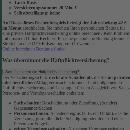
Tarif:
Basis
Versicherungssumme:
20
Mio. €
Selbstbeteiligung:
keine
Auf Basis dieses Rechenbeispiels beträgt der
Jahresbeitrag 42 €
.
im Monat
abschließen.
Sie möchten Ihren persönlichen Beitrag für
eine private Haftpflichtversicherung online berechnen? Kein Problem
mit unserem Online-Rechner! Für eine persönliche Beratung können
Sie sich an eine DEVK-Beratung vor Ort wenden.
Online berechnen
Beratung finden
Was übernimmt die Haftpflichtversicherung?
Was übernimmt die Haftpflichtversicherung?
Der Versicherungsschutz
deckt alle Schäden ab
, die Sie
im private
oder beruflichen Alltag
verursachen können. In der allgemeinen
Haftpflichtversicherung sind Leistungen für den Ausgleich von Sach-
Personen- und Vermögensschäden enthalten:
Sachschaden:
Beschädigung oder Zerstörung (fremder)
Gegenstände/Sachen
Personenschaden:
Schadenereignis (z. B. ein Unfall), das die
Verletzung, gesundheitliche Schädigung oder den Tod einer
Person zur Folge hat
echter Vermögensschaden:
Als echten Vermögensschaden