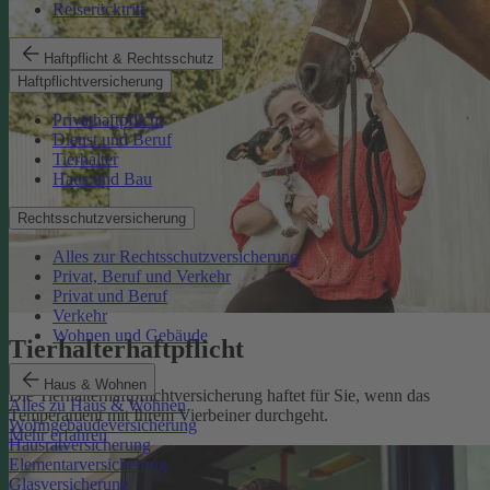
Reiserücktritt
Haftpflicht & Rechtsschutz
Haftpflichtversicherung
Privathaftpflicht
Dienst und Beruf
Tierhalter
Haus und Bau
Rechtsschutzversicherung
Alles zur Rechtsschutzversicherung
Privat, Beruf und Verkehr
Privat und Beruf
Verkehr
Wohnen und Gebäude
Tierhalterhaftpflicht
Haus & Wohnen
Die Tierhalterhaftpflichtversicherung haftet für Sie, wenn das
Alles zu Haus & Wohnen
Temperament mit Ihrem Vierbeiner durchgeht.
Wohngebäudeversicherung
Mehr erfahren
Hausratversicherung
Elementarversicherung
Glasversicherung