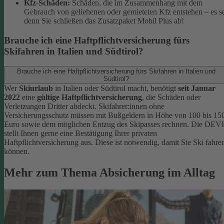
Kfz-Schäden:
Schäden, die im Zusammenhang mit dem
Gebrauch von geliehenen oder gemieteten Kfz entstehen – es s
denn Sie schließen das Zusatzpaket Mobil Plus ab!
Brauche ich eine Haftpflichtversicherung fürs
Skifahren in Italien und Südtirol?
Brauche ich eine Haftpflichtversicherung fürs Skifahren in Italien und
Südtirol?
Wer
Skiurlaub
in Italien oder Südtirol macht, benötigt
seit Januar
2022
eine
gültige Haftpflichtversicherung
, die Schäden oder
Verletzungen Dritter abdeckt. Skifahrer:innen ohne
Versicherungsschutz müssen mit Bußgeldern in Höhe von 100 bis 15
Euro sowie dem möglichen Entzug des Skipasses rechnen. Die DEV
stellt Ihnen gerne eine Bestätigung Ihrer privaten
Haftpflichtversicherung aus. Diese ist notwendig, damit Sie Ski fahre
können.
Mehr zum Thema Absicherung im Alltag