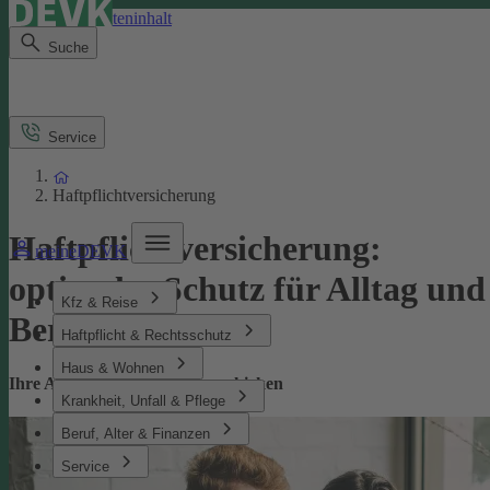
Direkt zum Seiteninhalt
Suche
Service
Haftpflichtversicherung
Haftpflichtversicherung:
meineDEVK
optimaler Schutz für Alltag und
Kfz & Reise
Beruf
Haftpflicht & Rechtsschutz
Haus & Wohnen
Ihre Absicherung bei Missgeschicken
Krankheit, Unfall & Pflege
Beruf, Alter & Finanzen
Service