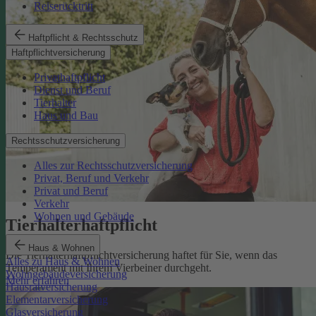
Reiserücktritt
Haftpflicht & Rechtsschutz
Haftpflichtversicherung
Privathaftpflicht
Dienst und Beruf
Tierhalter
Haus und Bau
Rechtsschutzversicherung
Alles zur Rechtsschutzversicherung
Privat, Beruf und Verkehr
Privat und Beruf
Verkehr
Wohnen und Gebäude
Tierhalterhaftpflicht
Haus & Wohnen
Die Tierhalterhaftpflichtversicherung haftet für Sie, wenn das
Alles zu Haus & Wohnen
Temperament mit Ihrem Vierbeiner durchgeht.
Wohngebäudeversicherung
Mehr erfahren
Hausratversicherung
Elementarversicherung
Glasversicherung