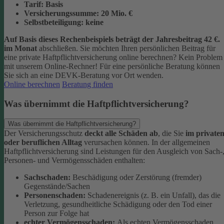
Tarif:
Basis
Versicherungssumme:
20
Mio. €
Selbstbeteiligung:
keine
Auf Basis dieses Rechenbeispiels beträgt der
Jahresbeitrag 42 €
.
im Monat
abschließen.
Sie möchten Ihren persönlichen Beitrag für
eine private Haftpflichtversicherung online berechnen? Kein Problem
mit unserem Online-Rechner! Für eine persönliche Beratung können
Sie sich an eine DEVK-Beratung vor Ort wenden.
Online berechnen
Beratung finden
Was übernimmt die Haftpflichtversicherung?
Was übernimmt die Haftpflichtversicherung?
Der Versicherungsschutz
deckt alle Schäden ab
, die Sie
im private
oder beruflichen Alltag
verursachen können. In der allgemeinen
Haftpflichtversicherung sind Leistungen für den Ausgleich von Sach-
Personen- und Vermögensschäden enthalten:
Sachschaden:
Beschädigung oder Zerstörung (fremder)
Gegenstände/Sachen
Personenschaden:
Schadenereignis (z. B. ein Unfall), das die
Verletzung, gesundheitliche Schädigung oder den Tod einer
Person zur Folge hat
echter Vermögensschaden:
Als echten Vermögensschaden