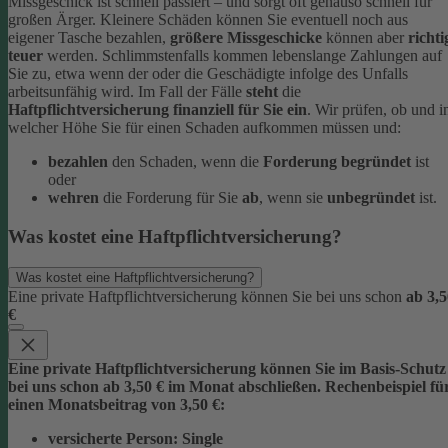
Missgeschick ist schnell passiert – und sorgt oft genauso schnell für
großen Ärger. Kleinere Schäden können Sie eventuell noch aus
eigener Tasche bezahlen,
größere Missgeschicke
können aber
richti
teuer
werden. Schlimmstenfalls kommen lebenslange Zahlungen auf
Sie zu, etwa wenn der oder die Geschädigte infolge des Unfalls
arbeitsunfähig wird.
Im Fall der Fälle
steht
die
Haftpflichtversicherung finanziell für Sie ein
. Wir prüfen, ob und i
welcher Höhe Sie für einen Schaden aufkommen müssen und:
bezahlen
den Schaden, wenn die
Forderung begründet
ist
oder
wehren
die Forderung für Sie
ab
, wenn sie
unbegründet
ist.
Was kostet eine Haftpflichtversicherung?
Was kostet eine Haftpflichtversicherung?
Eine private Haftpflichtversicherung können Sie bei uns schon
ab 3,5
€
Eine private Haftpflichtversicherung können Sie im Basis-Schutz
bei uns schon
ab 3,5
0 € im Monat
abschließen. Rechenbeispiel fü
einen Monatsbeitrag von 3,50 €:
versicherte Person:
Single