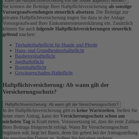
Kann die Haftpflichtversicherung von der Steuer abgesetzt werden?
Sie können die Beiträge Ihrer Haftpflichtversicherung
als sonstige
Vorsorgeaufwendungen steuerlich absetzen
. Die Beiträge zur
privaten Haftpflichtversicherung tragen Sie dazu in der Anlage
Vorsorgeaufwand Ihrer Einkommensteuererklärung ein. Zusätzlich
können Sie auch
folgende Haftpflichtversicherungen steuerlich
geltend
machen:
Tierhalterhaftpflicht für Hunde und Pferde
Haus- und Grundbesitzerhaftpflicht
Bauherrenhaftpflicht
Jagdhaftpflicht
Bootshaftpflicht
Gewässerschaden-Haftpflicht
Haftpflichtversicherung: Ab wann gilt der
Versicherungsschutz?
Haftpflichtversicherung: Ab wann gilt der Versicherungsschutz?
In der Haftpflichtversicherung gibt es
keine Wartezeiten
. Stellen Sie
heute einen Antrag, kann der
Versicherungsschutz schon am
nächsten Tag
in Kraft treten. Voraussetzung ist, dass die erste Zahlu
Ihres Beitrags fristgerecht erfolgt.
Wann Ihr Versicherungsschutz
beginnen soll, liegt bei Ihnen, denn Sie geben bei der Antragsstellung
das gewünschte Datum an.
Sollten Sie bei einer anderen