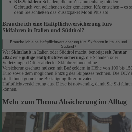
Kfz-Schäden:
Schäden, die im Zusammenhang mit dem
Gebrauch von geliehenen oder gemieteten Kfz entstehen – es s
denn Sie schließen das Zusatzpaket Mobil Plus ab!
Brauche ich eine Haftpflichtversicherung fürs
Skifahren in Italien und Südtirol?
Brauche ich eine Haftpflichtversicherung fürs Skifahren in Italien und
Südtirol?
Wer
Skiurlaub
in Italien oder Südtirol macht, benötigt
seit Januar
2022
eine
gültige Haftpflichtversicherung
, die Schäden oder
Verletzungen Dritter abdeckt. Skifahrer:innen ohne
Versicherungsschutz müssen mit Bußgeldern in Höhe von 100 bis 15
Euro sowie dem möglichen Entzug des Skipasses rechnen. Die DEV
stellt Ihnen gerne eine Bestätigung Ihrer privaten
Haftpflichtversicherung aus. Diese ist notwendig, damit Sie Ski fahre
können.
Mehr zum Thema Absicherung im Alltag