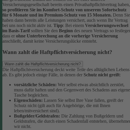
Versicherungsgesellschaft bereits einen Privathaftpflichtvertrag haben,
so profitieren Sie im Komfort-Schutz von unserem Sofortschutz
für 6 Monate und im Premium-Schutz von 15 Monaten.
Denn Sie
haben dann bereits alle Leistungen versichert, auch wenn Ihr Vertrag
bei uns noch nicht aktiv ist.
Tipp
:
Bei einem
Versicherungswechsel
im Basis-Tarif
sollten Sie den
Beginn
des neuen Vertrags so festlege
dass er
ohne Unterbrechung an die vorherige Versicherung
anschließt, damit keine Versicherungslücke entsteht.
Wann zahlt die Haftpflichtversicherung nicht?
Wann zahlt die Haftpflichtversicherung nicht?
Die Haftpflichtversicherung deckt weite Teile des alltäglichen Lebens
ab. Es gibt jedoch einige Fälle, in denen der
Schutz nicht greift
:
vorsätzliche Schäden:
Wer selbst etwas absichtlich zerstört,
muss dafür haften und den Gegenwert des Schadens aus eigene
Tasche begleichen.
Eigenschäden:
Lassen Sie selbst Ihre Vase fallen, greift der
Schutz nicht (gilt auch für Angehörige, die mit Ihnen
leben/mitversichert sind).
Bußgelder/Geldstrafen:
Die Zahlung von Bußgeldern und
Geldstrafen, die durch einen Schadenfall entstehen, übernehme
wir nicht.