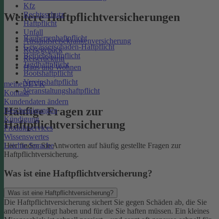
Kfz
Rechtsschutz
Weitere Haftpflichtversicherungen
Haftpflicht
Unfall
Bauherrenhaftpflicht
Auslandsreisekrankenversicherung
Gewässerschaden-Haftpflicht
Reisegepäck
Betriebshaftpflicht
Reiserücktritt
Jagdhaftpflicht
Haus und Wohnen
Bootshaftpflicht
Vereinshaftpflicht
meineDEVK
Veranstaltungshaftpflicht
Kontakt
Kundendaten ändern
Häufige Fragen zur
Bescheinigungen
Kündigung
Haftpflichtversicherung
Produktservices
Wissenswertes
Leichte Sprache
Hier finden Sie Antworten auf häufig gestellte Fragen zur
Haftpflichtversicherung.
Was ist eine Haftpflichtversicherung?
Was ist eine Haftpflichtversicherung?
Die Haftpflichtversicherung sichert Sie gegen Schäden ab, die Sie
anderen zugefügt haben und für die Sie haften müssen. Ein kleines