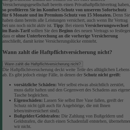
Versicherungsgesellschaft bereits einen Privathaftpflichtvertrag haben,
so profitieren Sie im Komfort-Schutz von unserem Sofortschutz
für 6 Monate und im Premium-Schutz von 15 Monaten.
Denn Sie
haben dann bereits alle Leistungen versichert, auch wenn Ihr Vertrag
bei uns noch nicht aktiv ist.
Tipp
:
Bei einem
Versicherungswechsel
im Basis-Tarif
sollten Sie den
Beginn
des neuen Vertrags so festlege
dass er
ohne Unterbrechung an die vorherige Versicherung
anschließt, damit keine Versicherungslücke entsteht.
Wann zahlt die Haftpflichtversicherung nicht?
Wann zahlt die Haftpflichtversicherung nicht?
Die Haftpflichtversicherung deckt weite Teile des alltäglichen Lebens
ab. Es gibt jedoch einige Fälle, in denen der
Schutz nicht greift
:
vorsätzliche Schäden:
Wer selbst etwas absichtlich zerstört,
muss dafür haften und den Gegenwert des Schadens aus eigene
Tasche begleichen.
Eigenschäden:
Lassen Sie selbst Ihre Vase fallen, greift der
Schutz nicht (gilt auch für Angehörige, die mit Ihnen
leben/mitversichert sind).
Bußgelder/Geldstrafen:
Die Zahlung von Bußgeldern und
Geldstrafen, die durch einen Schadenfall entstehen, übernehme
wir nicht.