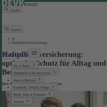
Direkt zum Seiteninhalt
Suche
Service
Haftpflichtversicherung
Haftpflichtversicherung:
meineDEVK
optimaler Schutz für Alltag und
Kfz & Reise
Beruf
Haftpflicht & Rechtsschutz
Haus & Wohnen
Ihre Absicherung bei Missgeschicken
Krankheit, Unfall & Pflege
Beruf, Alter & Finanzen
Service