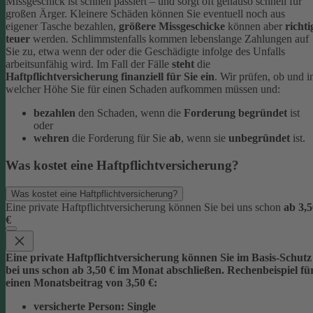
Missgeschick ist schnell passiert – und sorgt oft genauso schnell für
großen Ärger. Kleinere Schäden können Sie eventuell noch aus
eigener Tasche bezahlen,
größere Missgeschicke
können aber
richti
teuer
werden. Schlimmstenfalls kommen lebenslange Zahlungen auf
Sie zu, etwa wenn der oder die Geschädigte infolge des Unfalls
arbeitsunfähig wird.
Im Fall der Fälle
steht
die
Haftpflichtversicherung finanziell für Sie ein
. Wir prüfen, ob und i
welcher Höhe Sie für einen Schaden aufkommen müssen und:
bezahlen
den Schaden, wenn die
Forderung begründet
ist
oder
wehren
die Forderung für Sie
ab
, wenn sie
unbegründet
ist.
Was kostet eine Haftpflichtversicherung?
Was kostet eine Haftpflichtversicherung?
Eine private Haftpflichtversicherung können Sie bei uns schon
ab 3,5
€
Eine private Haftpflichtversicherung können Sie im Basis-Schutz
bei uns schon
ab 3,5
0 € im Monat
abschließen. Rechenbeispiel fü
einen Monatsbeitrag von 3,50 €:
versicherte Person:
Single