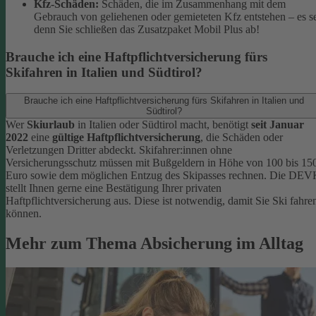
Kfz-Schäden:
Schäden, die im Zusammenhang mit dem
Gebrauch von geliehenen oder gemieteten Kfz entstehen – es s
denn Sie schließen das Zusatzpaket Mobil Plus ab!
Brauche ich eine Haftpflichtversicherung fürs
Skifahren in Italien und Südtirol?
Brauche ich eine Haftpflichtversicherung fürs Skifahren in Italien und
Südtirol?
Wer
Skiurlaub
in Italien oder Südtirol macht, benötigt
seit Januar
2022
eine
gültige Haftpflichtversicherung
, die Schäden oder
Verletzungen Dritter abdeckt. Skifahrer:innen ohne
Versicherungsschutz müssen mit Bußgeldern in Höhe von 100 bis 15
Euro sowie dem möglichen Entzug des Skipasses rechnen. Die DEV
stellt Ihnen gerne eine Bestätigung Ihrer privaten
Haftpflichtversicherung aus. Diese ist notwendig, damit Sie Ski fahre
können.
Mehr zum Thema Absicherung im Alltag