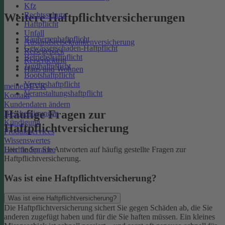
Kfz
Rechtsschutz
Weitere Haftpflichtversicherungen
Haftpflicht
Unfall
Bauherrenhaftpflicht
Auslandsreisekrankenversicherung
Gewässerschaden-Haftpflicht
Reisegepäck
Betriebshaftpflicht
Reiserücktritt
Jagdhaftpflicht
Haus und Wohnen
Bootshaftpflicht
Vereinshaftpflicht
meineDEVK
Veranstaltungshaftpflicht
Kontakt
Kundendaten ändern
Häufige Fragen zur
Bescheinigungen
Kündigung
Haftpflichtversicherung
Produktservices
Wissenswertes
Leichte Sprache
Hier finden Sie Antworten auf häufig gestellte Fragen zur
Haftpflichtversicherung.
Was ist eine Haftpflichtversicherung?
Was ist eine Haftpflichtversicherung?
Die Haftpflichtversicherung sichert Sie gegen Schäden ab, die Sie
anderen zugefügt haben und für die Sie haften müssen. Ein kleines