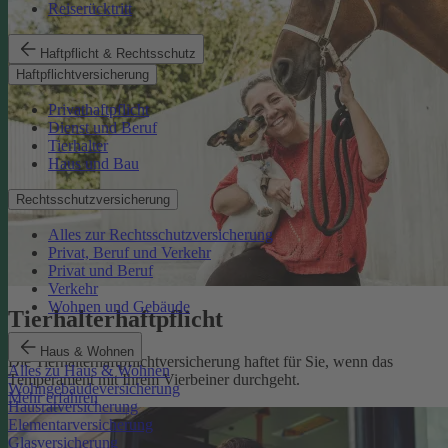
Reiserücktritt
Haftpflicht & Rechtsschutz
Haftpflichtversicherung
Privathaftpflicht
Dienst und Beruf
Tierhalter
Haus und Bau
Rechtsschutzversicherung
Alles zur Rechtsschutzversicherung
Privat, Beruf und Verkehr
Privat und Beruf
Verkehr
Wohnen und Gebäude
Tierhalterhaftpflicht
Haus & Wohnen
Die Tierhalterhaftpflichtversicherung haftet für Sie, wenn das
Alles zu Haus & Wohnen
Temperament mit Ihrem Vierbeiner durchgeht.
Wohngebäudeversicherung
Mehr erfahren
Hausratversicherung
Elementarversicherung
Glasversicherung