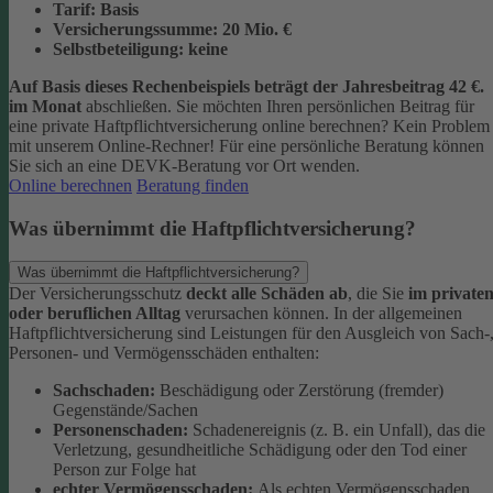
Tarif:
Basis
Versicherungssumme:
20
Mio. €
Selbstbeteiligung:
keine
Auf Basis dieses Rechenbeispiels beträgt der
Jahresbeitrag 42 €
.
im Monat
abschließen.
Sie möchten Ihren persönlichen Beitrag für
eine private Haftpflichtversicherung online berechnen? Kein Problem
mit unserem Online-Rechner! Für eine persönliche Beratung können
Sie sich an eine DEVK-Beratung vor Ort wenden.
Online berechnen
Beratung finden
Was übernimmt die Haftpflichtversicherung?
Was übernimmt die Haftpflichtversicherung?
Der Versicherungsschutz
deckt alle Schäden ab
, die Sie
im private
oder beruflichen Alltag
verursachen können. In der allgemeinen
Haftpflichtversicherung sind Leistungen für den Ausgleich von Sach-
Personen- und Vermögensschäden enthalten:
Sachschaden:
Beschädigung oder Zerstörung (fremder)
Gegenstände/Sachen
Personenschaden:
Schadenereignis (z. B. ein Unfall), das die
Verletzung, gesundheitliche Schädigung oder den Tod einer
Person zur Folge hat
echter Vermögensschaden:
Als echten Vermögensschaden