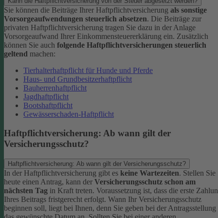
Kann die Haftpflichtversicherung von der Steuer abgesetzt werden?
Sie können die Beiträge Ihrer Haftpflichtversicherung
als sonstige
Vorsorgeaufwendungen steuerlich absetzen
. Die Beiträge zur
privaten Haftpflichtversicherung tragen Sie dazu in der Anlage
Vorsorgeaufwand Ihrer Einkommensteuererklärung ein. Zusätzlich
können Sie auch
folgende Haftpflichtversicherungen steuerlich
geltend
machen:
Tierhalterhaftpflicht für Hunde und Pferde
Haus- und Grundbesitzerhaftpflicht
Bauherrenhaftpflicht
Jagdhaftpflicht
Bootshaftpflicht
Gewässerschaden-Haftpflicht
Haftpflichtversicherung: Ab wann gilt der
Versicherungsschutz?
Haftpflichtversicherung: Ab wann gilt der Versicherungsschutz?
In der Haftpflichtversicherung gibt es
keine Wartezeiten
. Stellen Sie
heute einen Antrag, kann der
Versicherungsschutz schon am
nächsten Tag
in Kraft treten. Voraussetzung ist, dass die erste Zahlu
Ihres Beitrags fristgerecht erfolgt.
Wann Ihr Versicherungsschutz
beginnen soll, liegt bei Ihnen, denn Sie geben bei der Antragsstellung
das gewünschte Datum an.
Sollten Sie bei einer anderen