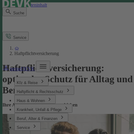
Direkt zum Seiteninhalt
Suche
Service
Haftpflichtversicherung
Haftpflichtversicherung:
meineDEVK
optimaler Schutz für Alltag und
Kfz & Reise
Beruf
Haftpflicht & Rechtsschutz
Haus & Wohnen
Ihre Absicherung bei Missgeschicken
Krankheit, Unfall & Pflege
Beruf, Alter & Finanzen
Service