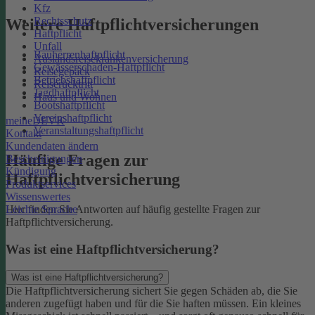
Kfz
Rechtsschutz
Weitere Haftpflichtversicherungen
Haftpflicht
Unfall
Bauherrenhaftpflicht
Auslandsreisekrankenversicherung
Gewässerschaden-Haftpflicht
Reisegepäck
Betriebshaftpflicht
Reiserücktritt
Jagdhaftpflicht
Haus und Wohnen
Bootshaftpflicht
Vereinshaftpflicht
meineDEVK
Veranstaltungshaftpflicht
Kontakt
Kundendaten ändern
Häufige Fragen zur
Bescheinigungen
Kündigung
Haftpflichtversicherung
Produktservices
Wissenswertes
Leichte Sprache
Hier finden Sie Antworten auf häufig gestellte Fragen zur
Haftpflichtversicherung.
Was ist eine Haftpflichtversicherung?
Was ist eine Haftpflichtversicherung?
Die Haftpflichtversicherung sichert Sie gegen Schäden ab, die Sie
anderen zugefügt haben und für die Sie haften müssen. Ein kleines