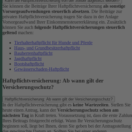
Kann die Haftpflichtversicherung von der Steuer abgesetzt werden?
Sie können die Beiträge Ihrer Haftpflichtversicherung
als sonstige
Vorsorgeaufwendungen steuerlich absetzen
. Die Beiträge zur
privaten Haftpflichtversicherung tragen Sie dazu in der Anlage
Vorsorgeaufwand Ihrer Einkommensteuererklärung ein. Zusätzlich
können Sie auch
folgende Haftpflichtversicherungen steuerlich
geltend
machen:
Tierhalterhaftpflicht für Hunde und Pferde
Haus- und Grundbesitzerhaftpflicht
Bauherrenhaftpflicht
Jagdhaftpflicht
Bootshaftpflicht
Gewässerschaden-Haftpflicht
Haftpflichtversicherung: Ab wann gilt der
Versicherungsschutz?
Haftpflichtversicherung: Ab wann gilt der Versicherungsschutz?
In der Haftpflichtversicherung gibt es
keine Wartezeiten
. Stellen Sie
heute einen Antrag, kann der
Versicherungsschutz schon am
nächsten Tag
in Kraft treten. Voraussetzung ist, dass die erste Zahlu
Ihres Beitrags fristgerecht erfolgt.
Wann Ihr Versicherungsschutz
beginnen soll, liegt bei Ihnen, denn Sie geben bei der Antragsstellung
das gewünschte Datum an.
Sollten Sie bei einer anderen