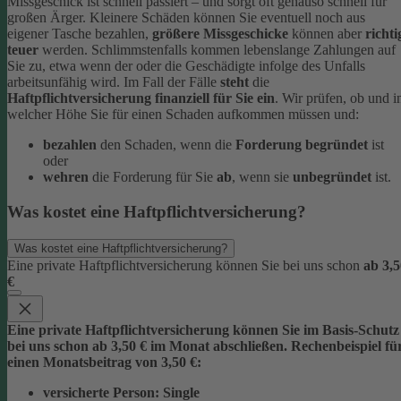
Missgeschick ist schnell passiert – und sorgt oft genauso schnell für
großen Ärger. Kleinere Schäden können Sie eventuell noch aus
eigener Tasche bezahlen,
größere Missgeschicke
können aber
richti
teuer
werden. Schlimmstenfalls kommen lebenslange Zahlungen auf
Sie zu, etwa wenn der oder die Geschädigte infolge des Unfalls
arbeitsunfähig wird.
Im Fall der Fälle
steht
die
Haftpflichtversicherung finanziell für Sie ein
. Wir prüfen, ob und i
welcher Höhe Sie für einen Schaden aufkommen müssen und:
bezahlen
den Schaden, wenn die
Forderung begründet
ist
oder
wehren
die Forderung für Sie
ab
, wenn sie
unbegründet
ist.
Was kostet eine Haftpflichtversicherung?
Was kostet eine Haftpflichtversicherung?
Eine private Haftpflichtversicherung können Sie bei uns schon
ab 3,5
€
Eine private Haftpflichtversicherung können Sie im Basis-Schutz
bei uns schon
ab 3,5
0 € im Monat
abschließen. Rechenbeispiel fü
einen Monatsbeitrag von 3,50 €:
versicherte Person:
Single