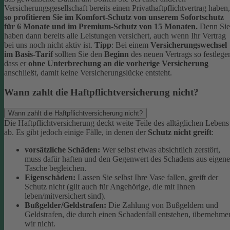
Versicherungsgesellschaft bereits einen Privathaftpflichtvertrag haben,
so profitieren Sie im Komfort-Schutz von unserem Sofortschutz
für 6 Monate und im Premium-Schutz von 15 Monaten.
Denn Sie
haben dann bereits alle Leistungen versichert, auch wenn Ihr Vertrag
bei uns noch nicht aktiv ist.
Tipp
:
Bei einem
Versicherungswechsel
im Basis-Tarif
sollten Sie den
Beginn
des neuen Vertrags so festlege
dass er
ohne Unterbrechung an die vorherige Versicherung
anschließt, damit keine Versicherungslücke entsteht.
Wann zahlt die Haftpflichtversicherung nicht?
Wann zahlt die Haftpflichtversicherung nicht?
Die Haftpflichtversicherung deckt weite Teile des alltäglichen Lebens
ab. Es gibt jedoch einige Fälle, in denen der
Schutz nicht greift
:
vorsätzliche Schäden:
Wer selbst etwas absichtlich zerstört,
muss dafür haften und den Gegenwert des Schadens aus eigene
Tasche begleichen.
Eigenschäden:
Lassen Sie selbst Ihre Vase fallen, greift der
Schutz nicht (gilt auch für Angehörige, die mit Ihnen
leben/mitversichert sind).
Bußgelder/Geldstrafen:
Die Zahlung von Bußgeldern und
Geldstrafen, die durch einen Schadenfall entstehen, übernehme
wir nicht.