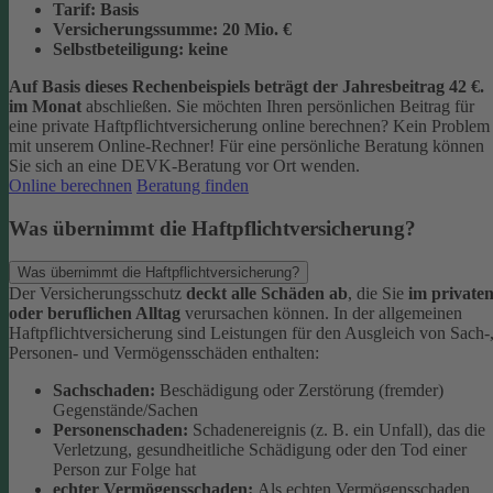
Tarif:
Basis
Versicherungssumme:
20
Mio. €
Selbstbeteiligung:
keine
Auf Basis dieses Rechenbeispiels beträgt der
Jahresbeitrag 42 €
.
im Monat
abschließen.
Sie möchten Ihren persönlichen Beitrag für
eine private Haftpflichtversicherung online berechnen? Kein Problem
mit unserem Online-Rechner! Für eine persönliche Beratung können
Sie sich an eine DEVK-Beratung vor Ort wenden.
Online berechnen
Beratung finden
Was übernimmt die Haftpflichtversicherung?
Was übernimmt die Haftpflichtversicherung?
Der Versicherungsschutz
deckt alle Schäden ab
, die Sie
im private
oder beruflichen Alltag
verursachen können. In der allgemeinen
Haftpflichtversicherung sind Leistungen für den Ausgleich von Sach-
Personen- und Vermögensschäden enthalten:
Sachschaden:
Beschädigung oder Zerstörung (fremder)
Gegenstände/Sachen
Personenschaden:
Schadenereignis (z. B. ein Unfall), das die
Verletzung, gesundheitliche Schädigung oder den Tod einer
Person zur Folge hat
echter Vermögensschaden:
Als echten Vermögensschaden