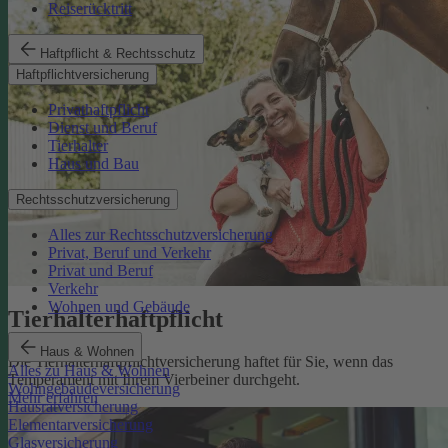
Reiserücktritt
Haftpflicht & Rechtsschutz
Haftpflichtversicherung
Privathaftpflicht
Dienst und Beruf
Tierhalter
Haus und Bau
Rechtsschutzversicherung
Alles zur Rechtsschutzversicherung
Privat, Beruf und Verkehr
Privat und Beruf
Verkehr
Wohnen und Gebäude
Tierhalterhaftpflicht
Haus & Wohnen
Die Tierhalterhaftpflichtversicherung haftet für Sie, wenn das
Alles zu Haus & Wohnen
Temperament mit Ihrem Vierbeiner durchgeht.
Wohngebäudeversicherung
Mehr erfahren
Hausratversicherung
Elementarversicherung
Glasversicherung