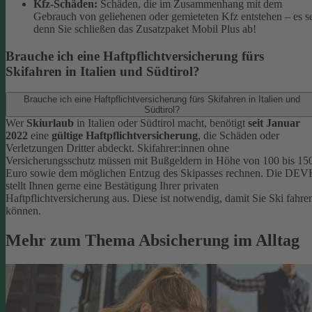
Kfz-Schäden:
Schäden, die im Zusammenhang mit dem
Gebrauch von geliehenen oder gemieteten Kfz entstehen – es s
denn Sie schließen das Zusatzpaket Mobil Plus ab!
Brauche ich eine Haftpflichtversicherung fürs
Skifahren in Italien und Südtirol?
Brauche ich eine Haftpflichtversicherung fürs Skifahren in Italien und
Südtirol?
Wer
Skiurlaub
in Italien oder Südtirol macht, benötigt
seit Januar
2022
eine
gültige Haftpflichtversicherung
, die Schäden oder
Verletzungen Dritter abdeckt. Skifahrer:innen ohne
Versicherungsschutz müssen mit Bußgeldern in Höhe von 100 bis 15
Euro sowie dem möglichen Entzug des Skipasses rechnen. Die DEV
stellt Ihnen gerne eine Bestätigung Ihrer privaten
Haftpflichtversicherung aus. Diese ist notwendig, damit Sie Ski fahre
können.
Mehr zum Thema Absicherung im Alltag