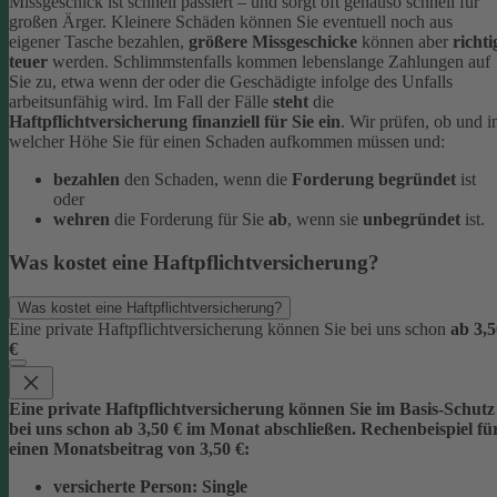
Missgeschick ist schnell passiert – und sorgt oft genauso schnell für
großen Ärger. Kleinere Schäden können Sie eventuell noch aus
eigener Tasche bezahlen,
größere Missgeschicke
können aber
richti
teuer
werden. Schlimmstenfalls kommen lebenslange Zahlungen auf
Sie zu, etwa wenn der oder die Geschädigte infolge des Unfalls
arbeitsunfähig wird.
Im Fall der Fälle
steht
die
Haftpflichtversicherung finanziell für Sie ein
. Wir prüfen, ob und i
welcher Höhe Sie für einen Schaden aufkommen müssen und:
bezahlen
den Schaden, wenn die
Forderung begründet
ist
oder
wehren
die Forderung für Sie
ab
, wenn sie
unbegründet
ist.
Was kostet eine Haftpflichtversicherung?
Was kostet eine Haftpflichtversicherung?
Eine private Haftpflichtversicherung können Sie bei uns schon
ab 3,5
€
Eine private Haftpflichtversicherung können Sie im Basis-Schutz
bei uns schon
ab 3,5
0 € im Monat
abschließen. Rechenbeispiel fü
einen Monatsbeitrag von 3,50 €:
versicherte Person:
Single