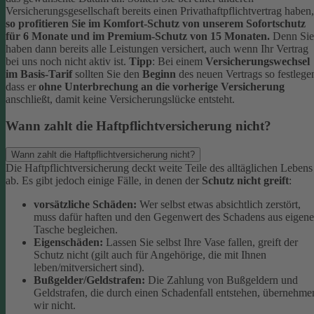
Versicherungsgesellschaft bereits einen Privathaftpflichtvertrag haben,
so profitieren Sie im Komfort-Schutz von unserem Sofortschutz
für 6 Monate und im Premium-Schutz von 15 Monaten.
Denn Sie
haben dann bereits alle Leistungen versichert, auch wenn Ihr Vertrag
bei uns noch nicht aktiv ist.
Tipp
:
Bei einem
Versicherungswechsel
im Basis-Tarif
sollten Sie den
Beginn
des neuen Vertrags so festlege
dass er
ohne Unterbrechung an die vorherige Versicherung
anschließt, damit keine Versicherungslücke entsteht.
Wann zahlt die Haftpflichtversicherung nicht?
Wann zahlt die Haftpflichtversicherung nicht?
Die Haftpflichtversicherung deckt weite Teile des alltäglichen Lebens
ab. Es gibt jedoch einige Fälle, in denen der
Schutz nicht greift
:
vorsätzliche Schäden:
Wer selbst etwas absichtlich zerstört,
muss dafür haften und den Gegenwert des Schadens aus eigene
Tasche begleichen.
Eigenschäden:
Lassen Sie selbst Ihre Vase fallen, greift der
Schutz nicht (gilt auch für Angehörige, die mit Ihnen
leben/mitversichert sind).
Bußgelder/Geldstrafen:
Die Zahlung von Bußgeldern und
Geldstrafen, die durch einen Schadenfall entstehen, übernehme
wir nicht.