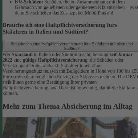
Kfz-Schäden:
Schäden, die im Zusammenhang mit dem
Gebrauch von geliehenen oder gemieteten Kfz entstehen – es s
denn Sie schließen das Zusatzpaket Mobil Plus ab!
Brauche ich eine Haftpflichtversicherung fürs
Skifahren in Italien und Südtirol?
Brauche ich eine Haftpflichtversicherung fürs Skifahren in Italien und
Südtirol?
Wer
Skiurlaub
in Italien oder Südtirol macht, benötigt
seit Januar
2022
eine
gültige Haftpflichtversicherung
, die Schäden oder
Verletzungen Dritter abdeckt. Skifahrer:innen ohne
Versicherungsschutz müssen mit Bußgeldern in Höhe von 100 bis 15
Euro sowie dem möglichen Entzug des Skipasses rechnen. Die DEV
stellt Ihnen gerne eine Bestätigung Ihrer privaten
Haftpflichtversicherung aus. Diese ist notwendig, damit Sie Ski fahre
können.
Mehr zum Thema Absicherung im Alltag