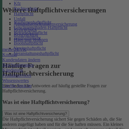
Kfz
Rechtsschutz
Weitere Haftpflichtversicherungen
Haftpflicht
Unfall
Bauherrenhaftpflicht
Auslandsreisekrankenversicherung
Gewässerschaden-Haftpflicht
Reisegepäck
Betriebshaftpflicht
Reiserücktritt
Jagdhaftpflicht
Haus und Wohnen
Bootshaftpflicht
Vereinshaftpflicht
meineDEVK
Veranstaltungshaftpflicht
Kontakt
Kundendaten ändern
Häufige Fragen zur
Bescheinigungen
Kündigung
Haftpflichtversicherung
Produktservices
Wissenswertes
Leichte Sprache
Hier finden Sie Antworten auf häufig gestellte Fragen zur
Haftpflichtversicherung.
Was ist eine Haftpflichtversicherung?
Was ist eine Haftpflichtversicherung?
Die Haftpflichtversicherung sichert Sie gegen Schäden ab, die Sie
anderen zugefügt haben und für die Sie haften müssen. Ein kleines