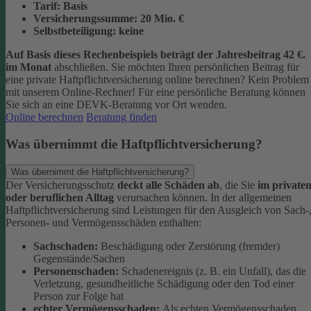
Tarif:
Basis
Versicherungssumme:
20
Mio. €
Selbstbeteiligung:
keine
Auf Basis dieses Rechenbeispiels beträgt der
Jahresbeitrag 42 €
.
im Monat
abschließen.
Sie möchten Ihren persönlichen Beitrag für
eine private Haftpflichtversicherung online berechnen? Kein Problem
mit unserem Online-Rechner! Für eine persönliche Beratung können
Sie sich an eine DEVK-Beratung vor Ort wenden.
Online berechnen
Beratung finden
Was übernimmt die Haftpflichtversicherung?
Was übernimmt die Haftpflichtversicherung?
Der Versicherungsschutz
deckt alle Schäden ab
, die Sie
im private
oder beruflichen Alltag
verursachen können. In der allgemeinen
Haftpflichtversicherung sind Leistungen für den Ausgleich von Sach-
Personen- und Vermögensschäden enthalten:
Sachschaden:
Beschädigung oder Zerstörung (fremder)
Gegenstände/Sachen
Personenschaden:
Schadenereignis (z. B. ein Unfall), das die
Verletzung, gesundheitliche Schädigung oder den Tod einer
Person zur Folge hat
echter Vermögensschaden:
Als echten Vermögensschaden