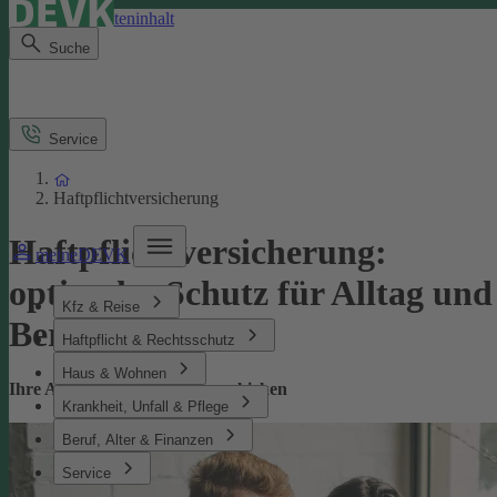
Direkt zum Seiteninhalt
Suche
Service
Haftpflichtversicherung
Haftpflichtversicherung:
meineDEVK
optimaler Schutz für Alltag und
Kfz & Reise
Beruf
Haftpflicht & Rechtsschutz
Haus & Wohnen
Ihre Absicherung bei Missgeschicken
Krankheit, Unfall & Pflege
Beruf, Alter & Finanzen
Service