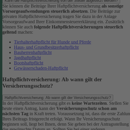
Kann die Haftpflichtversicherung von der Steuer abgesetzt werden?
Sie können die Beiträge Ihrer Haftpflichtversicherung
als sonstige
Vorsorgeaufwendungen steuerlich absetzen
. Die Beiträge zur
privaten Haftpflichtversicherung tragen Sie dazu in der Anlage
Vorsorgeaufwand Ihrer Einkommensteuererklärung ein. Zusätzlich
können Sie auch
folgende Haftpflichtversicherungen steuerlich
geltend
machen:
Tierhalterhaftpflicht für Hunde und Pferde
Haus- und Grundbesitzerhaftpflicht
Bauherrenhaftpflicht
Jagdhaftpflicht
Bootshaftpflicht
Gewässerschaden-Haftpflicht
Haftpflichtversicherung: Ab wann gilt der
Versicherungsschutz?
Haftpflichtversicherung: Ab wann gilt der Versicherungsschutz?
In der Haftpflichtversicherung gibt es
keine Wartezeiten
. Stellen Sie
heute einen Antrag, kann der
Versicherungsschutz schon am
nächsten Tag
in Kraft treten. Voraussetzung ist, dass die erste Zahlu
Ihres Beitrags fristgerecht erfolgt.
Wann Ihr Versicherungsschutz
beginnen soll, liegt bei Ihnen, denn Sie geben bei der Antragsstellung
das gewünschte Datum an.
Sollten Sie bei einer anderen