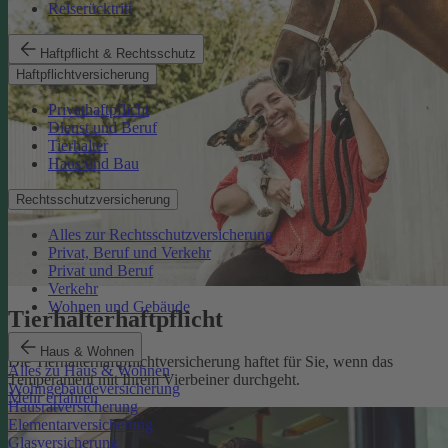
Reiserücktritt
Haftpflicht & Rechtsschutz
Haftpflichtversicherung
Privathaftpflicht
Dienst und Beruf
Tierhalter
Haus und Bau
Rechtsschutzversicherung
Alles zur Rechtsschutzversicherung
Privat, Beruf und Verkehr
Privat und Beruf
Verkehr
Wohnen und Gebäude
Tierhalterhaftpflicht
Haus & Wohnen
Die Tierhalterhaftpflichtversicherung haftet für Sie, wenn das
Alles zu Haus & Wohnen
Temperament mit Ihrem Vierbeiner durchgeht.
Wohngebäudeversicherung
Mehr erfahren
Hausratversicherung
Elementarversicherung
Glasversicherung