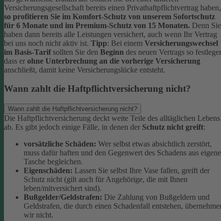
Versicherungsgesellschaft bereits einen Privathaftpflichtvertrag haben,
so profitieren Sie im Komfort-Schutz von unserem Sofortschutz
für 6 Monate und im Premium-Schutz von 15 Monaten.
Denn Sie
haben dann bereits alle Leistungen versichert, auch wenn Ihr Vertrag
bei uns noch nicht aktiv ist.
Tipp
:
Bei einem
Versicherungswechsel
im Basis-Tarif
sollten Sie den
Beginn
des neuen Vertrags so festlege
dass er
ohne Unterbrechung an die vorherige Versicherung
anschließt, damit keine Versicherungslücke entsteht.
Wann zahlt die Haftpflichtversicherung nicht?
Wann zahlt die Haftpflichtversicherung nicht?
Die Haftpflichtversicherung deckt weite Teile des alltäglichen Lebens
ab. Es gibt jedoch einige Fälle, in denen der
Schutz nicht greift
:
vorsätzliche Schäden:
Wer selbst etwas absichtlich zerstört,
muss dafür haften und den Gegenwert des Schadens aus eigene
Tasche begleichen.
Eigenschäden:
Lassen Sie selbst Ihre Vase fallen, greift der
Schutz nicht (gilt auch für Angehörige, die mit Ihnen
leben/mitversichert sind).
Bußgelder/Geldstrafen:
Die Zahlung von Bußgeldern und
Geldstrafen, die durch einen Schadenfall entstehen, übernehme
wir nicht.