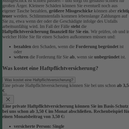
Missgeschick ist schnell passiert – und sorgt oft genauso schnell für
großen Ärger. Kleinere Schäden können Sie eventuell noch aus
eigener Tasche bezahlen,
größere Missgeschicke
können aber
richti
teuer
werden. Schlimmstenfalls kommen lebenslange Zahlungen auf
Sie zu, etwa wenn der oder die Geschädigte infolge des Unfalls
arbeitsunfähig wird.
Im Fall der Fälle
steht
die
Haftpflichtversicherung finanziell für Sie ein
. Wir prüfen, ob und i
welcher Höhe Sie für einen Schaden aufkommen müssen und:
bezahlen
den Schaden, wenn die
Forderung begründet
ist
oder
wehren
die Forderung für Sie
ab
, wenn sie
unbegründet
ist.
Was kostet eine Haftpflichtversicherung?
Was kostet eine Haftpflichtversicherung?
Eine private Haftpflichtversicherung können Sie bei uns schon
ab 3,5
€
Eine private Haftpflichtversicherung können Sie im Basis-Schutz
bei uns schon
ab 3,5
0 € im Monat
abschließen. Rechenbeispiel fü
einen Monatsbeitrag von 3,50 €:
versicherte Person:
Single