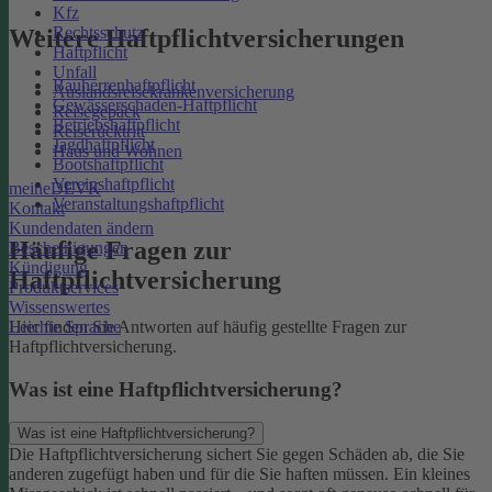
Kfz
Rechtsschutz
Weitere Haftpflichtversicherungen
Haftpflicht
Unfall
Bauherrenhaftpflicht
Auslandsreisekrankenversicherung
Gewässerschaden-Haftpflicht
Reisegepäck
Betriebshaftpflicht
Reiserücktritt
Jagdhaftpflicht
Haus und Wohnen
Bootshaftpflicht
Vereinshaftpflicht
meineDEVK
Veranstaltungshaftpflicht
Kontakt
Kundendaten ändern
Häufige Fragen zur
Bescheinigungen
Kündigung
Haftpflichtversicherung
Produktservices
Wissenswertes
Leichte Sprache
Hier finden Sie Antworten auf häufig gestellte Fragen zur
Haftpflichtversicherung.
Was ist eine Haftpflichtversicherung?
Was ist eine Haftpflichtversicherung?
Die Haftpflichtversicherung sichert Sie gegen Schäden ab, die Sie
anderen zugefügt haben und für die Sie haften müssen. Ein kleines