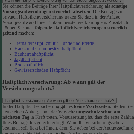
Kann die Haftpflichtversicherung von der Steuer abgesetzt werden?
Sie können die Beiträge Ihrer Haftpflichtversicherung
als sonstige
Vorsorgeaufwendungen steuerlich absetzen
. Die Beiträge zur
privaten Haftpflichtversicherung tragen Sie dazu in der Anlage
Vorsorgeaufwand Ihrer Einkommensteuererklärung ein. Zusätzlich
können Sie auch
folgende Haftpflichtversicherungen steuerlich
geltend
machen:
Tierhalterhaftpflicht für Hunde und Pferde
Haus- und Grundbesitzerhaftpflicht
Bauherrenhaftpflicht
Jagdhaftpflicht
Bootshaftpflicht
Gewässerschaden-Haftpflicht
Haftpflichtversicherung: Ab wann gilt der
Versicherungsschutz?
Haftpflichtversicherung: Ab wann gilt der Versicherungsschutz?
In der Haftpflichtversicherung gibt es
keine Wartezeiten
. Stellen Sie
heute einen Antrag, kann der
Versicherungsschutz schon am
nächsten Tag
in Kraft treten. Voraussetzung ist, dass die erste Zahlu
Ihres Beitrags fristgerecht erfolgt.
Wann Ihr Versicherungsschutz
beginnen soll, liegt bei Ihnen, denn Sie geben bei der Antragsstellung
das gewünschte Datum an.
Sollten Sie bei einer anderen