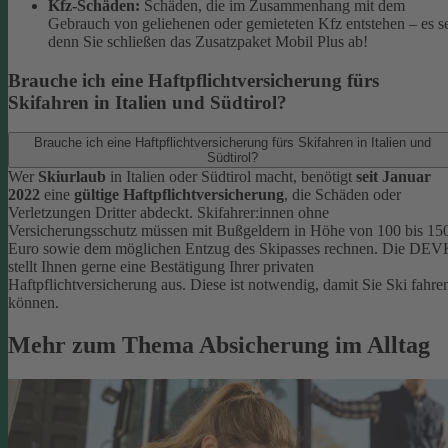
Kfz-Schäden:
Schäden, die im Zusammenhang mit dem
Gebrauch von geliehenen oder gemieteten Kfz entstehen – es s
denn Sie schließen das Zusatzpaket Mobil Plus ab!
Brauche ich eine Haftpflichtversicherung fürs
Skifahren in Italien und Südtirol?
Brauche ich eine Haftpflichtversicherung fürs Skifahren in Italien und
Südtirol?
Wer
Skiurlaub
in Italien oder Südtirol macht, benötigt
seit Januar
2022
eine
gültige Haftpflichtversicherung
, die Schäden oder
Verletzungen Dritter abdeckt. Skifahrer:innen ohne
Versicherungsschutz müssen mit Bußgeldern in Höhe von 100 bis 15
Euro sowie dem möglichen Entzug des Skipasses rechnen. Die DEV
stellt Ihnen gerne eine Bestätigung Ihrer privaten
Haftpflichtversicherung aus. Diese ist notwendig, damit Sie Ski fahre
können.
Mehr zum Thema Absicherung im Alltag