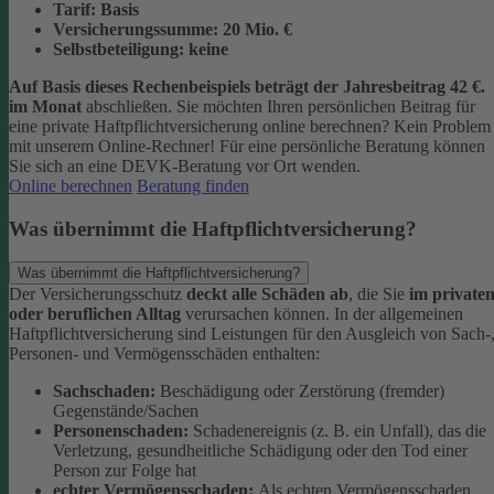
Tarif:
Basis
Versicherungssumme:
20
Mio. €
Selbstbeteiligung:
keine
Auf Basis dieses Rechenbeispiels beträgt der
Jahresbeitrag 42 €
.
im Monat
abschließen.
Sie möchten Ihren persönlichen Beitrag für
eine private Haftpflichtversicherung online berechnen? Kein Problem
mit unserem Online-Rechner! Für eine persönliche Beratung können
Sie sich an eine DEVK-Beratung vor Ort wenden.
Online berechnen
Beratung finden
Was übernimmt die Haftpflichtversicherung?
Was übernimmt die Haftpflichtversicherung?
Der Versicherungsschutz
deckt alle Schäden ab
, die Sie
im private
oder beruflichen Alltag
verursachen können. In der allgemeinen
Haftpflichtversicherung sind Leistungen für den Ausgleich von Sach-
Personen- und Vermögensschäden enthalten:
Sachschaden:
Beschädigung oder Zerstörung (fremder)
Gegenstände/Sachen
Personenschaden:
Schadenereignis (z. B. ein Unfall), das die
Verletzung, gesundheitliche Schädigung oder den Tod einer
Person zur Folge hat
echter Vermögensschaden:
Als echten Vermögensschaden