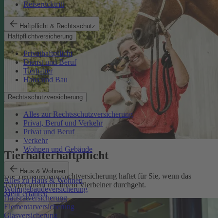
Reiserücktritt
Haftpflicht & Rechtsschutz
Haftpflichtversicherung
Privathaftpflicht
Dienst und Beruf
Tierhalter
Haus und Bau
Rechtsschutzversicherung
Alles zur Rechtsschutzversicherung
Privat, Beruf und Verkehr
Privat und Beruf
Verkehr
Wohnen und Gebäude
Tierhalterhaftpflicht
Haus & Wohnen
Die Tierhalterhaftpflichtversicherung haftet für Sie, wenn das
Alles zu Haus & Wohnen
Temperament mit Ihrem Vierbeiner durchgeht.
Wohngebäudeversicherung
Mehr erfahren
Hausratversicherung
Elementarversicherung
Glasversicherung