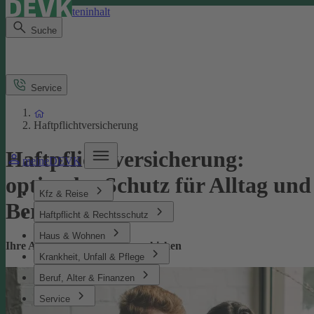
Direkt zum Seiteninhalt
Suche
Service
Haftpflichtversicherung
Haftpflichtversicherung:
meineDEVK
optimaler Schutz für Alltag und
Kfz & Reise
Beruf
Haftpflicht & Rechtsschutz
Haus & Wohnen
Ihre Absicherung bei Missgeschicken
Krankheit, Unfall & Pflege
Beruf, Alter & Finanzen
Service