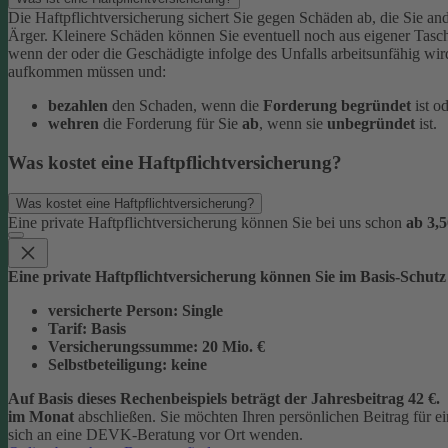
Die Haftpflichtversicherung sichert Sie gegen Schäden ab, die Sie and
Ärger. Kleinere Schäden können Sie eventuell noch aus eigener Tasc
wenn der oder die Geschädigte infolge des Unfalls arbeitsunfähig wi
aufkommen müssen und:
bezahlen
den Schaden, wenn die
Forderung begründet
ist o
wehren
die Forderung für Sie
ab
, wenn sie
unbegründet
ist.
Was kostet eine Haftpflichtversicherung?
Was kostet eine Haftpflichtversicherung?
Eine private Haftpflichtversicherung können Sie bei uns schon
ab 3,5
Eine private Haftpflichtversicherung können Sie im Basis-Schutz
versicherte Person:
Single
Tarif:
Basis
Versicherungssumme:
20
Mio. €
Selbstbeteiligung:
keine
Auf Basis dieses Rechenbeispiels beträgt der
Jahresbeitrag 42 €
.
im Monat
abschließen.
Sie möchten Ihren persönlichen Beitrag für 
sich an eine DEVK-Beratung vor Ort wenden.