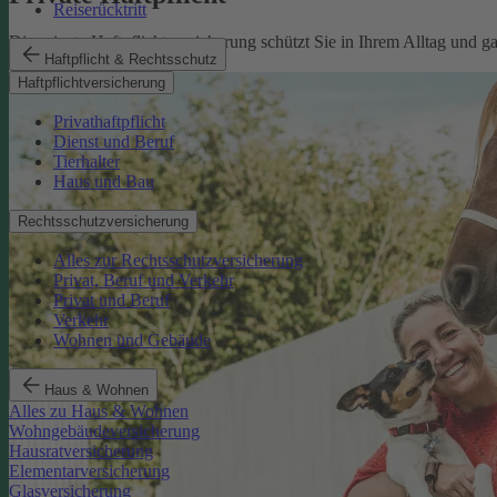
Reiserücktritt
Die private Haftpflichtversicherung schützt Sie in Ihrem Alltag und 
Haftpflicht & Rechtsschutz
Mehr erfahren
Haftpflichtversicherung
Privathaftpflicht
Dienst und Beruf
Tierhalter
Haus und Bau
Rechtsschutzversicherung
Alles zur Rechtsschutzversicherung
Privat, Beruf und Verkehr
Privat und Beruf
Verkehr
Wohnen und Gebäude
Haus & Wohnen
Alles zu Haus & Wohnen
Wohngebäudeversicherung
Hausratversicherung
Elementarversicherung
Glasversicherung