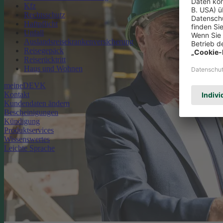
Kfz
Rechtsschutz
Haftpflicht
Unfall
Auslandsreisekrankenversicherung
Reisegepäck
Reiserücktritt
Haus und Wohnen
meineDEVK
Kontakt
Kundendaten ändern
Bescheinigungen
Kündigung
Produktservices
Wissenswertes
Leichte Sprache