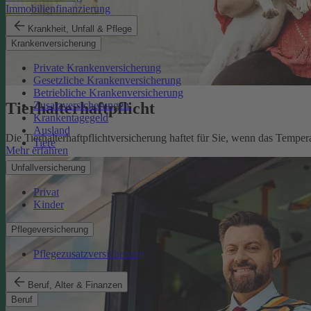
Immobilienfinanzierung
Krankheit, Unfall & Pflege
Krankenversicherung
Private Krankenversicherung
Gesetzliche Krankenversicherung
Betriebliche Krankenversicherung
Tierhalterhaftpflicht
Zusatzversicherungen
Krankentagegeld
Ausland
Die Tierhalterhaftpflichtversicherung haftet für Sie, wenn das Tempe
Tiere
Mehr erfahren
Unfallversicherung
Privat
Kinder
Pflegeversicherung
Pflegezusatzversicherung
Beruf, Alter & Finanzen
Beruf