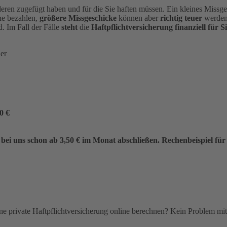
eren zugefügt haben und für die Sie haften müssen. Ein kleines Missgesc
he bezahlen,
größere Missgeschicke
können aber
richtig teuer
werden.
rd.
Im Fall der Fälle
steht
die
Haftpflichtversicherung finanziell für Si
der
0 €
 bei uns schon
ab 3,5
0 € im Monat
abschließen. Rechenbeispiel für
eine private Haftpflichtversicherung online berechnen? Kein Problem m