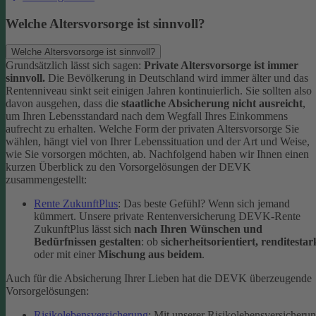
Welche Altersvorsorge ist sinnvoll?
Welche Altersvorsorge ist sinnvoll?
Grundsätzlich lässt sich sagen:
Private Altersvorsorge ist immer
sinnvoll.
Die Bevölkerung in Deutschland wird immer älter und das
Rentenniveau sinkt seit einigen Jahren kontinuierlich. Sie sollten also
davon ausgehen, dass die
staatliche Absicherung nicht ausreicht
,
um Ihren Lebensstandard nach dem Wegfall Ihres Einkommens
aufrecht zu erhalten.
Welche Form der privaten Altersvorsorge Sie
wählen, hängt viel von Ihrer Lebenssituation und der Art und Weise,
wie Sie vorsorgen möchten, ab. Nachfolgend haben wir Ihnen einen
kurzen Überblick zu den Vorsorgelösungen der DEVK
zusammengestellt:
Rente ZukunftPlus
: Das beste Gefühl? Wenn sich jemand
kümmert. Unsere private Rentenversicherung DEVK-Rente
ZukunftPlus lässt sich
nach Ihren Wünschen und
Bedürfnissen gestalten
: ob
sicherheitsorientiert, renditestar
oder mit einer
Mischung aus beidem
.
Auch für die Absicherung Ihrer Lieben hat die DEVK überzeugende
Vorsorgelösungen:
Risikolebensversicherung
: Mit unserer Risikolebensversicheru