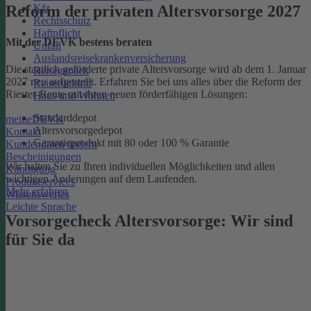
Kfz
Reform der privaten Altersvorsorge 2027
Rechtsschutz
Haftpflicht
Mit der DEVK bestens beraten
Unfall
Auslandsreisekrankenversicherung
Die staatlich geförderte private Altersvorsorge wird ab dem 1. Januar
Reisegepäck
2027 neu aufgestellt. Erfahren Sie bei uns alles über die Reform der
Reiserücktritt
Riester-Rente mit ihren neuen förderfähigen Lösungen:
Haus und Wohnen
Standarddepot
meineDEVK
Altersvorsorgedepot
Kontakt
Garantieprodukt mit 80 oder 100 % Garantie
Kundendaten ändern
Bescheinigungen
Wir halten Sie zu Ihren individuellen Möglichkeiten und allen
Kündigung
wichtigen Änderungen auf dem Laufenden.
Produktservices
Mehr erfahren
Wissenswertes
Leichte Sprache
Vorsorgecheck Altersvorsorge:­ Wir sind
für Sie da