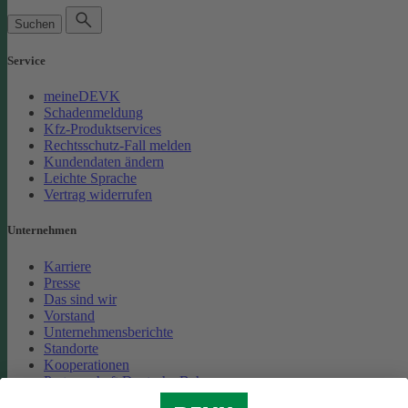
Suchen
Service
meineDEVK
Schadenmeldung
Kfz-Produktservices
Rechtsschutz-Fall melden
Kundendaten ändern
Leichte Sprache
Vertrag widerrufen
Unternehmen
Karriere
Presse
Das sind wir
Vorstand
Unternehmensberichte
Standorte
Kooperationen
Partnerschaft Deutsche Bahn
Nachhaltigkeit