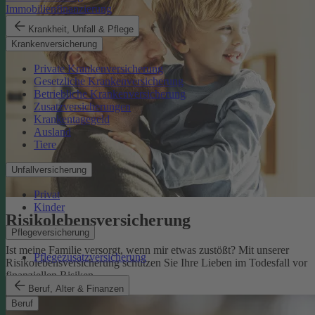
Immobilienfinanzierung
Krankheit, Unfall & Pflege
Krankenversicherung
Private Krankenversicherung
Gesetzliche Krankenversicherung
Betriebliche Krankenversicherung
Zusatzversicherungen
Krankentagegeld
Ausland
Tiere
Unfallversicherung
Privat
Kinder
Risikolebens­versicherung
Pflegeversicherung
Ist meine Familie versorgt, wenn mir etwas zustößt? Mit unserer
Pflegezusatzversicherung
Risikolebensversicherung schützen Sie Ihre Lieben im Todesfall vor
finanziellen Risiken.
Risikolebensversicherung
Beruf, Alter & Finanzen
Beruf