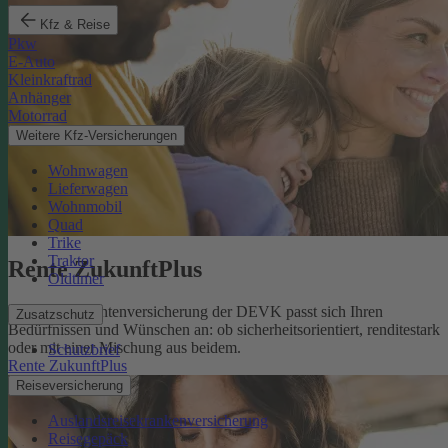
Kfz & Reise
Pkw
E-Auto
Kleinkraftrad
Anhänger
Motorrad
Weitere Kfz-Versicherungen
Wohnwagen
Lieferwagen
Wohnmobil
Quad
Trike
Traktor
Rente ZukunftPlus
Oldtimer
Die private Rentenversicherung der DEVK passt sich Ihren
Zusatzschutz
Bedürfnissen und Wünschen an: ob sicherheitsorientiert, renditestark
oder mit einer Mischung aus beidem.
Schutzbrief
Rente ZukunftPlus
Reiseversicherung
Auslandsreisekrankenversicherung
Reisegepäck