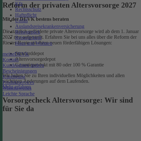
Kfz
Reform der privaten Altersvorsorge 2027
Rechtsschutz
Haftpflicht
Mit der DEVK bestens beraten
Unfall
Auslandsreisekrankenversicherung
Die staatlich geförderte private Altersvorsorge wird ab dem 1. Januar
Reisegepäck
2027 neu aufgestellt. Erfahren Sie bei uns alles über die Reform der
Reiserücktritt
Riester-Rente mit ihren neuen förderfähigen Lösungen:
Haus und Wohnen
Standarddepot
meineDEVK
Altersvorsorgedepot
Kontakt
Garantieprodukt mit 80 oder 100 % Garantie
Kundendaten ändern
Bescheinigungen
Wir halten Sie zu Ihren individuellen Möglichkeiten und allen
Kündigung
wichtigen Änderungen auf dem Laufenden.
Produktservices
Mehr erfahren
Wissenswertes
Leichte Sprache
Vorsorgecheck Altersvorsorge:­ Wir sind
für Sie da