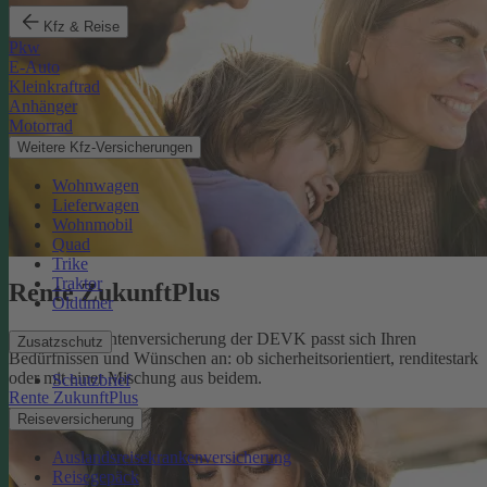
Kfz & Reise
Pkw
E-Auto
Kleinkraftrad
Anhänger
Motorrad
Weitere Kfz-Versicherungen
Wohnwagen
Lieferwagen
Wohnmobil
Quad
Trike
Traktor
Rente ZukunftPlus
Oldtimer
Die private Rentenversicherung der DEVK passt sich Ihren
Zusatzschutz
Bedürfnissen und Wünschen an: ob sicherheitsorientiert, renditestark
oder mit einer Mischung aus beidem.
Schutzbrief
Rente ZukunftPlus
Reiseversicherung
Auslandsreisekrankenversicherung
Reisegepäck