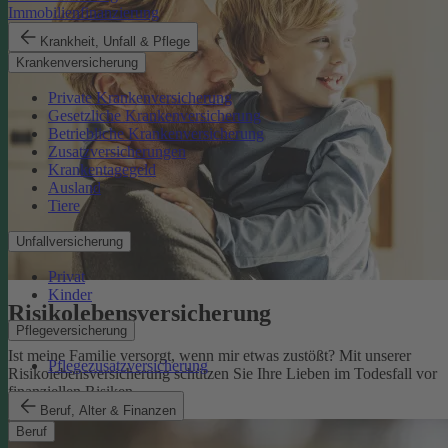
Immobilienfinanzierung
Krankheit, Unfall & Pflege
Krankenversicherung
Private Krankenversicherung
Gesetzliche Krankenversicherung
Betriebliche Krankenversicherung
Zusatzversicherungen
Krankentagegeld
Ausland
Tiere
Unfallversicherung
Privat
Kinder
Risikolebens­versicherung
Pflegeversicherung
Ist meine Familie versorgt, wenn mir etwas zustößt? Mit unserer
Pflegezusatzversicherung
Risikolebensversicherung schützen Sie Ihre Lieben im Todesfall vor
finanziellen Risiken.
Risikolebensversicherung
Beruf, Alter & Finanzen
Beruf