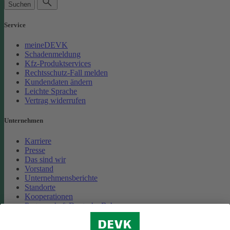
Suchen
Service
meineDEVK
Schadenmeldung
Kfz-Produktservices
Rechtsschutz-Fall melden
Kundendaten ändern
Leichte Sprache
Vertrag widerrufen
Unternehmen
Karriere
Presse
Das sind wir
Vorstand
Unternehmensberichte
Standorte
Kooperationen
Partnerschaft Deutsche Bahn
Nachhaltigkeit