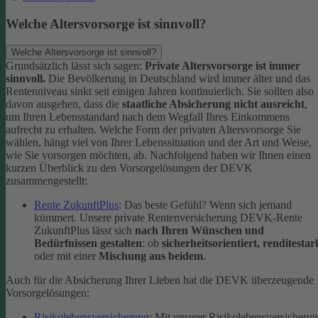
Welche Altersvorsorge ist sinnvoll?
Welche Altersvorsorge ist sinnvoll?
Grundsätzlich lässt sich sagen:
Private Altersvorsorge ist immer
sinnvoll.
Die Bevölkerung in Deutschland wird immer älter und das
Rentenniveau sinkt seit einigen Jahren kontinuierlich. Sie sollten also
davon ausgehen, dass die
staatliche Absicherung nicht ausreicht
,
um Ihren Lebensstandard nach dem Wegfall Ihres Einkommens
aufrecht zu erhalten.
Welche Form der privaten Altersvorsorge Sie
wählen, hängt viel von Ihrer Lebenssituation und der Art und Weise,
wie Sie vorsorgen möchten, ab. Nachfolgend haben wir Ihnen einen
kurzen Überblick zu den Vorsorgelösungen der DEVK
zusammengestellt:
Rente ZukunftPlus
: Das beste Gefühl? Wenn sich jemand
kümmert. Unsere private Rentenversicherung DEVK-Rente
ZukunftPlus lässt sich
nach Ihren Wünschen und
Bedürfnissen gestalten
: ob
sicherheitsorientiert, renditestar
oder mit einer
Mischung aus beidem
.
Auch für die Absicherung Ihrer Lieben hat die DEVK überzeugende
Vorsorgelösungen:
Risikolebensversicherung
: Mit unserer Risikolebensversicheru