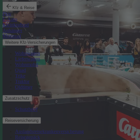
Kfz & Reise
Pkw
E-Auto
Kleinkraftrad
Anhänger
Motorrad
Weitere Kfz-Versicherungen
Wohnwagen
Lieferwagen
Wohnmobil
Quad
Trike
Traktor
Oldtimer
Zusatzschutz
Schutzbrief
Reiseversicherung
Auslandsreisekrankenversicherung
Reisegepäck