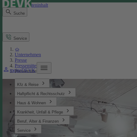
Direkt zum Seiteninhalt
Suche
Service
Unternehmen
Presse
Pressemitteilungen
meineDEVK
Pressemitteilung
Kfz & Reise
Haftpflicht & Rechtsschutz
Haus & Wohnen
Krankheit, Unfall & Pflege
Beruf, Alter & Finanzen
Service