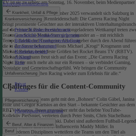
TV ist sie zu sehen: am Sonntag, 16. November, beim Medienpartner
Immobilienfinanzierung
SPORT1.
Krankheit, Unfall & Pflege
Köln/Salzburg – Am 8. November 2025 verwandelt sich Salzburg in
das Zentrum digitaler Rennleidenschaft: Die Carrera Racing Night
Krankenversicherung
bringt prominente Gesichter aus der interaktiven Unterhaltungsbranch
auf die virtuelle Piste. In einem actiongeladenen Wettkampf treten zw
Private Krankenversicherung
Teams aus Social-Media-Stars gegeneinander an – mit reichlich
Gesetzliche Krankenversicherung
Tempo, Taktik und Teamgeist. Als Gastgeber durch den Abend führe
Betriebliche Krankenversicherung
die in der Szene bekannten Hosts Michael „Krogi“ Krogmann und
Zusatzversicherungen
Michael Reinke, beide feste Größen bei Rocket Beans TV (RBTV).
Krankentagegeld
Michael Krogmann freut sich auf das Event: „Die Carrera Racing
Ausland
Night ist für mich mehr als nur ein Rennen – sie verbindet Gaming,
Tiere
Nostalgie und Gemeinschaftsgefühl. Wir bringen die Community
zusammen und machen Racing wieder zum Erlebnis für alle.“
Unfallversicherung
Privat
Challenges für die Content-Community
Kinder
Das Team Rocket Beans geht mit den „Bohnen“ Colin Gäbel, Janina
Pflegeversicherung
Hille und Gregor Kartsios an den Start – bekannte Gesichter aus dem
RBTV-Kosmos. Ihnen gegenüber steht das beliebte YouTube-
Pflegezusatzversicherung
Kollektiv PietSmiet, vertreten durch Peter Smits, Chris Stachelhaus
und Julian „Jules“ Laschewski. Dabei sind außerdem Fußball-Legen
Beruf, Alter & Finanzen
Claudio Pizarro und A.T.U-Influencerin Maddy Müller. In
Beruf
verschiedenen Disziplinen wetteifern die Teams um den Titel als