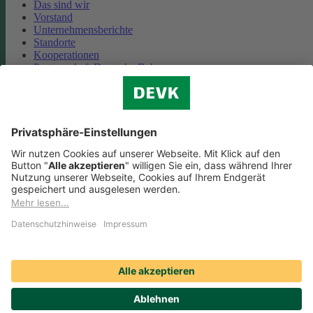
Das sind wir
Vorstand
Unternehmensberichte
Standorte
Kooperationen
Partnerschaft Deutsche Bahn
Nachhaltigkeit
Cookie-Einstellungen
Datenschutz
Impressum
Streitbeilegung
Nutzungshinweise
EU-Transparenzverordnung
Compliance
Barrierefreiheit
Social Media Icons sowie Verlinkungen, die mit
gekennzeichnet
sind, führen auf externe Seiten. Die DEVK ist für die dortigen Inhalte