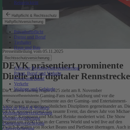
Reiserücktritt
Haftpflicht & Rechtsschutz
Haftpflichtversicherung
Privathaftpflicht
Dienst und Beruf
Tierhalter
Haus und Bau
Pressemitteilung vom 05.11.2025
Rechtsschutzversicherung
DEVK präsentiert prominente
Alles zur Rechtsschutzversicherung
Privat, Beruf und Verkehr
Duelle auf digitaler Rennstrecke
Privat und Beruf
Verkehr
Wohnen und Gebäude
Die Carrera Racing Night 2025 zieht am 8. November
rennsportbegeisterte Gaming-Fans nach Salzburg und vor die
Bildschirme. Denn Prominente aus der Gaming- und Entertainment-
Haus & Wohnen
Szene treten in außergewöhnlichen Disziplinen gegeneinander an. Di
Alles zu Haus & Wohnen
DEVK sponsert erneut das rasante Event, das dieses Jahr von Michae
Wohngebäudeversicherung
„Krogi“ Krogmann und Michael Reinke moderiert wird. Die Show
Hausratversicherung
beginnt um 19:00 Uhr in der Carrera World und wird live auf den
Elementarversicherung
Twitch-Kanälen von Rocket Beans und PietSmiet übertragen. Auch 
Glasversicherung