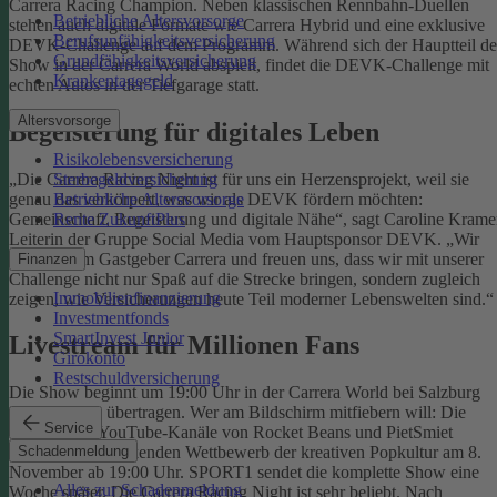
Carrera Racing Champion. Neben klassischen Rennbahn-Duellen
Betriebliche Altersvorsorge
stehen auch digitale Formate wie Carrera Hybrid und eine exklusive
Berufsunfähigkeitsversicherung
DEVK-Challenge auf dem Programm. Während sich der Hauptteil de
Grundfähigkeitsversicherung
Show in der Carrera World abspielt, findet die DEVK-Challenge mit
Krankentagegeld
echten Autos in der Tiefgarage statt.
Altersvorsorge
Begeisterung für digitales Leben
Risikolebensversicherung
„Die Carrera Racing Night ist für uns ein Herzensprojekt, weil sie
Sterbegeldversicherung
genau das verkörpert, was wir als DEVK fördern möchten:
Betriebliche Altersvorsorge
Gemeinschaft, Begeisterung und digitale Nähe“, sagt Caroline Krame
Rente ZukunftPlus
Leiterin der Gruppe Social Media vom Hauptsponsor DEVK. „Wir
danken dem Gastgeber Carrera und freuen uns, dass wir mit unserer
Finanzen
Challenge nicht nur Spaß auf die Strecke bringen, sondern zugleich
Immobilienfinanzierung
zeigen, wie Versicherungen heute Teil moderner Lebenswelten sind.“
Investmentfonds
SmartInvest Junior
Livestream für Millionen Fans
Girokonto
Restschuldversicherung
Die Show beginnt um 19:00 Uhr in der Carrera World bei Salzburg
und wird live übertragen. Wer am Bildschirm mitfiebern will: Die
Service
Twitch- und YouTube-Kanäle von Rocket Beans und PietSmiet
Schadenmeldung
streamen den packenden Wettbewerb der kreativen Popkultur am 8.
November ab 19:00 Uhr. SPORT1 sendet die komplette Show eine
Alles zur Schadenmeldung
Woche später. Die Carrera Racing Night ist sehr beliebt. Nach