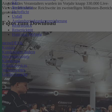
Kfz
Angaben des Veranstalters wurden im Vorjahr knapp 330.000 Live-
Rechtsschutz
Views erzielt und eine Reichweite im zweistelligen Millionen-Bereich
Haftpflicht
generiert.
Unfall
Auslandsreisekrankenversicherung
Fotos zum Download
Reisegepäck
Reiserücktritt
Haus und Wohnen
meineDEVK
Kontakt
Kundendaten ändern
Bescheinigungen
Kündigung
Produktservices
Wissenswertes
Leichte Sprache