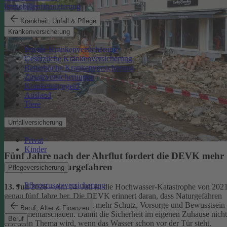
Immobilienfinanzierung
Krankheit, Unfall & Pflege
Krankenversicherung
Private Krankenversicherung
Gesetzliche Krankenversicherung
Betriebliche Krankenversicherung
Zusatzversicherungen
Krankentagegeld
Ausland
Tiere
Unfallversicherung
Privat
Kinder
Fünf Jahre nach der Ahrflut fordert die DEVK mehr
Schutz vor Naturgefahren
Pflegeversicherung
Pflegezusatzversicherung
13. Juli 2026
– Am 14. Juli ist die Hochwasser-Katastrophe von 202
genau fünf Jahre her. Die DEVK erinnert daran, dass Naturgefahren
überall drohen – und fordert mehr Schutz, Vorsorge und Bewusstsein
Beruf, Alter & Finanzen
für Elementarschäden. Damit die Sicherheit im eigenen Zuhause nicht
Beruf
erst dann Thema wird, wenn das Wasser schon vor der Tür steht.