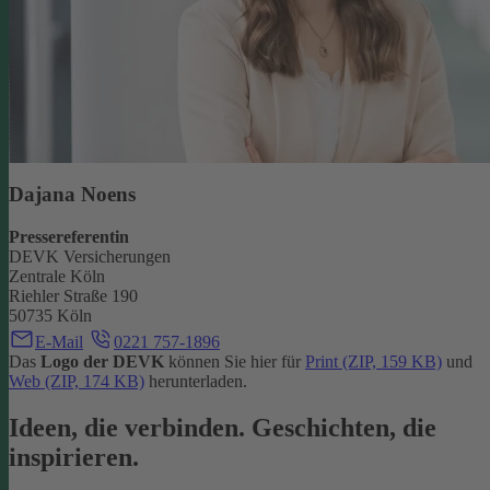
Dajana Noens
Pressereferentin
DEVK Versicherungen
Zentrale Köln
Riehler Straße 190
50735 Köln
E-Mail
0221 757-1896
Das
Logo der DEVK
können Sie hier für
Print (ZIP, 159 KB)
und
Web (ZIP, 174 KB)
herunterladen.
Ideen, die verbinden. Geschichten, die
inspirieren.