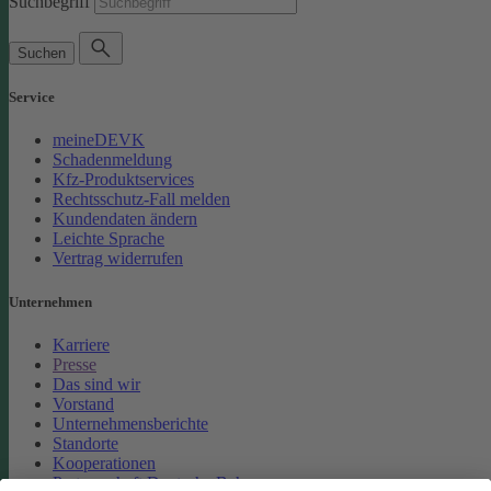
Suchbegriff
Suchen
Service
meineDEVK
Schadenmeldung
Kfz-Produktservices
Rechtsschutz-Fall melden
Kundendaten ändern
Leichte Sprache
Vertrag widerrufen
Unternehmen
Karriere
Presse
Das sind wir
Vorstand
Unternehmensberichte
Standorte
Kooperationen
Partnerschaft Deutsche Bahn