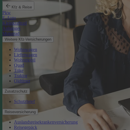
Kfz & Reise
Pkw
E-Auto
Kleinkraftrad
Anhänger
Motorrad
Weitere Kfz-Versicherungen
Wohnwagen
Lieferwagen
Wohnmobil
Quad
Trike
Traktor
Oldtimer
Zusatzschutz
Schutzbrief
Reiseversicherung
Auslandsreisekrankenversicherung
Reisegepäck