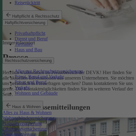
Reiserücktritt
Haftpflicht & Rechtsschutz
Haftpflichtversicherung
Privathaftpflicht
Dienst und Beruf
Immer informiert
Tierhalter
Haus und Bau
Presse
Rechtsschutzversicherung
Alles zur Rechtsschutzversicherung
Herzlich willkommen im Pressebereich der DEVK! Hier finden Sie
Privat, Beruf und Verkehr
alle aktuellen Informationen aus unserem Unternehmen. Sie möchten
Privat und Beruf
uns persönlich in Pressefragen sprechen? Dann kontaktieren Sie uns
Verkehr
gerne. Die Kontaktmöglichkeiten finden Sie im weiteren Verlauf der
Wohnen und Gebäude
Seite.
Aktuelle Pressemitteilungen
Haus & Wohnen
Alles zu Haus & Wohnen
Wohngebäudeversicherung
Hausratversicherung
Elementarversicherung
Glasversicherung