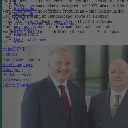
06. Juli 2026
– Die DEVK Versicherungen stellen sich auf die Refo
Kfz
der geförderten privaten Altersvorsorge ein. Ab 2027 bietet der Kölne
Rechtsschutz
Versicherer zwei neue geförderte Produkte an – eine kostengünstige
Haftpflicht
ETF-basierte Lösung im Standarddepot sowie ein flexibles
Unfall
Garantiekonzept. Zugleich unterstützt die DEVK ihre Riester-
Auslandsreisekrankenversicherung
Kundinnen und -Kunden mit Informationen und einem Online-
Reisegepäck
Vergleichsrechner, damit sie frühzeitig ihre nächsten Schritte planen
Reiserücktritt
können.
Haus und Wohnen
Weiterlesen
meineDEVK
Kontakt
Kundendaten ändern
Bescheinigungen
Kündigung
Produktservices
Wissenswertes
Leichte Sprache