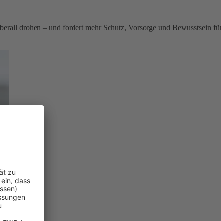
berall drohen – und fordert mehr Schutz, Vorsorge und Bewusstsein fü