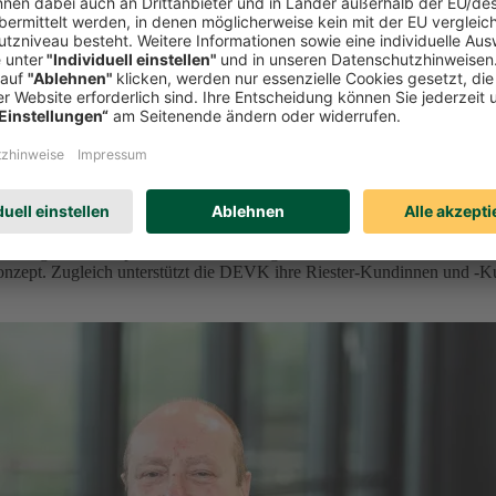
orge vor
der geförderten privaten Altersvorsorge ein. Ab 2027 bietet der Kölne
onzept. Zugleich unterstützt die DEVK ihre Riester-Kundinnen und -K