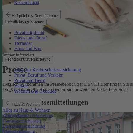
Reiserücktritt
Haftpflicht & Rechtsschutz
Haftpflichtversicherung
Privathaftpflicht
Dienst und Beruf
Tierhalter
Haus und Bau
Immer informiert
Rechtsschutzversicherung
Presse
Alles zur Rechtsschutzversicherung
Privat, Beruf und Verkehr
Privat und Beruf
Herzlich willkommen im Pressebereich der DEVK! Hier finden Sie all
Verkehr
Die Kontaktmöglichkeiten finden Sie im weiteren Verlauf der Seite.
Wohnen und Gebäude
Aktuelle Pressemitteilungen
Haus & Wohnen
Alles zu Haus & Wohnen
Wohngebäudeversicherung
Hausratversicherung
Elementarversicherung
Glasversicherung