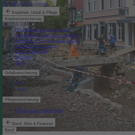
Immobilienfinanzierung
Krankheit, Unfall & Pflege
Krankenversicherung
Private Krankenversicherung
Gesetzliche Krankenversicherung
Betriebliche Krankenversicherung
Zusatzversicherungen
Krankentagegeld
Ausland
Tiere
Unfallversicherung
Privat
Kinder
Pflegeversicherung
Pflegezusatzversicherung
Beruf, Alter & Finanzen
Beruf