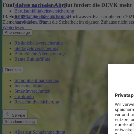
Fünf Jahre nach der Ahrflut fordert die DEVK mehr
Betriebliche Altersvorsorge
Berufsunfähigkeitsversicherung
Grundfähigkeitsversicherung
13. Juli 2026
– Am 14. Juli ist die Hochwasser-Katastrophe von 2021
Krankentagegeld
Elementarschäden. Damit die Sicherheit im eigenen Zuhause nicht er
Weiterlesen
Altersvorsorge
Risikolebensversicherung
Sterbegeldversicherung
Betriebliche Altersvorsorge
Rente ZukunftPlus
Finanzen
Immobilienfinanzierung
Investmentfonds
SmartInvest Junior
Girokonto
Restschuldversicherung
Service
Schadenmeldung
Alles zur Schadenmeldung