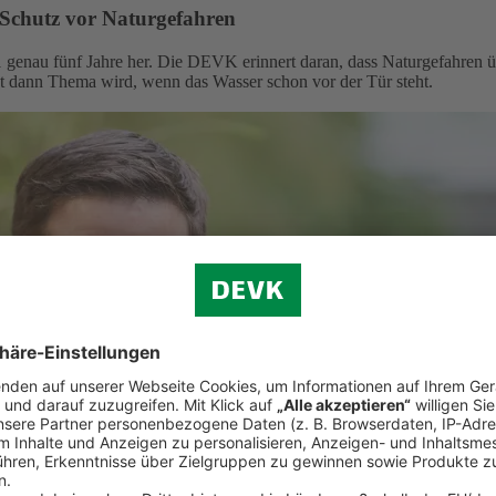
 Schutz vor Naturgefahren
 genau fünf Jahre her. Die DEVK erinnert daran, dass Naturgefahren ü
st dann Thema wird, wenn das Wasser schon vor der Tür steht.