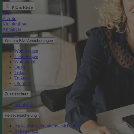
Kfz & Reise
Pkw
E-Auto
Kleinkraftrad
Anhänger
Motorrad
Weitere Kfz-Versicherungen
Wohnwagen
Lieferwagen
Wohnmobil
Quad
Trike
Traktor
Oldtimer
Zusatzschutz
Schutzbrief
Reiseversicherung
Auslandsreisekrankenversicherung
Reisegepäck