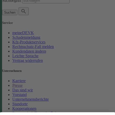
Suchbegriff
Suchen
Service
meineDEVK
Schadenmeldung
Kfz-Produktservices
Rechtsschutz-Fall melden
Kundendaten ändern
Leichte Sprache
Vertrag widerrufen
Unternehmen
Karriere
Presse
Das sind wir
Vorstand
Unternehmensberichte
Standorte
Kooperationen
Partnerschaft Deutsche Bahn