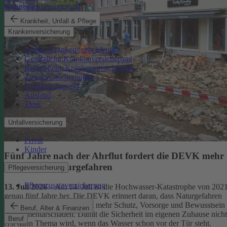
Immobilienfinanzierung
Krankheit, Unfall & Pflege
Krankenversicherung
Private Krankenversicherung
Gesetzliche Krankenversicherung
Betriebliche Krankenversicherung
Zusatzversicherungen
Krankentagegeld
Ausland
Tiere
Unfallversicherung
Privat
Kinder
Fünf Jahre nach der Ahrflut fordert die DEVK mehr
Schutz vor Naturgefahren
Pflegeversicherung
Pflegezusatzversicherung
13. Juli 2026
– Am 14. Juli ist die Hochwasser-Katastrophe von 202
genau fünf Jahre her. Die DEVK erinnert daran, dass Naturgefahren
überall drohen – und fordert mehr Schutz, Vorsorge und Bewusstsein
Beruf, Alter & Finanzen
für Elementarschäden. Damit die Sicherheit im eigenen Zuhause nicht
Beruf
erst dann Thema wird, wenn das Wasser schon vor der Tür steht.