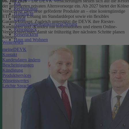
06. Juli 2026
– Die DEVK Versicherungen stellen sich auf die Refo
Kfz
der geförderten privaten Altersvorsorge ein. Ab 2027 bietet der Kölne
Rechtsschutz
Versicherer zwei neue geförderte Produkte an – eine kostengünstige
Haftpflicht
ETF-basierte Lösung im Standarddepot sowie ein flexibles
Unfall
Garantiekonzept. Zugleich unterstützt die DEVK ihre Riester-
Auslandsreisekrankenversicherung
Kundinnen und -Kunden mit Informationen und einem Online-
Reisegepäck
Vergleichsrechner, damit sie frühzeitig ihre nächsten Schritte planen
Reiserücktritt
können.
Haus und Wohnen
Weiterlesen
meineDEVK
Kontakt
Kundendaten ändern
Bescheinigungen
Kündigung
Produktservices
Wissenswertes
Leichte Sprache