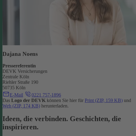
Dajana Noens
Pressereferentin
DEVK Versicherungen
Zentrale Köln
Riehler Straße 190
50735 Köln
E-Mail
0221 757-1896
Das
Logo der DEVK
können Sie hier für
Print (ZIP, 159 KB)
und
Web (ZIP, 174 KB)
herunterladen.
Ideen, die verbinden. Geschichten, die
inspirieren.