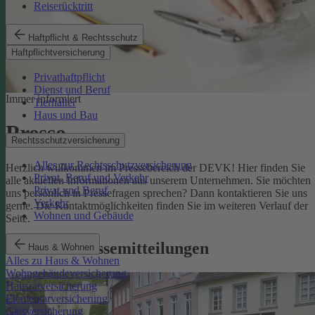
Reiserücktritt
Haftpflicht & Rechtsschutz
Haftpflichtversicherung
Privathaftpflicht
Dienst und Beruf
Immer informiert
Tierhalter
Haus und Bau
Presse
Rechtsschutzversicherung
Alles zur Rechtsschutzversicherung
Herzlich willkommen im Pressebereich der DEVK! Hier finden Sie
Privat, Beruf und Verkehr
alle aktuellen Informationen aus unserem Unternehmen. Sie möchten
Privat und Beruf
uns persönlich in Pressefragen sprechen? Dann kontaktieren Sie uns
Verkehr
gerne. Die Kontaktmöglichkeiten finden Sie im weiteren Verlauf der
Wohnen und Gebäude
Seite.
Aktuelle Pressemitteilungen
Haus & Wohnen
Alles zu Haus & Wohnen
Wohngebäudeversicherung
Hausratversicherung
Elementarversicherung
Glasversicherung