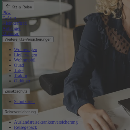
Kfz & Reise
Pkw
E-Auto
Kleinkraftrad
Anhänger
Motorrad
Weitere Kfz-Versicherungen
Wohnwagen
Lieferwagen
Wohnmobil
Quad
Trike
Traktor
Oldtimer
Zusatzschutz
Schutzbrief
Reiseversicherung
Auslandsreisekrankenversicherung
Reisegepäck