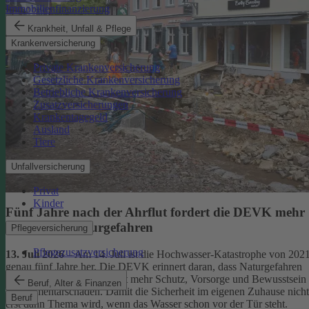
Immobilienfinanzierung
Krankheit, Unfall & Pflege
Krankenversicherung
Private Krankenversicherung
Gesetzliche Krankenversicherung
Betriebliche Krankenversicherung
Zusatzversicherungen
Krankentagegeld
Ausland
Tiere
Unfallversicherung
Privat
Kinder
Fünf Jahre nach der Ahrflut fordert die DEVK mehr
Schutz vor Naturgefahren
Pflegeversicherung
Pflegezusatzversicherung
13. Juli 2026
– Am 14. Juli ist die Hochwasser-Katastrophe von 202
genau fünf Jahre her. Die DEVK erinnert daran, dass Naturgefahren
überall drohen – und fordert mehr Schutz, Vorsorge und Bewusstsein
Beruf, Alter & Finanzen
für Elementarschäden. Damit die Sicherheit im eigenen Zuhause nicht
Beruf
erst dann Thema wird, wenn das Wasser schon vor der Tür steht.