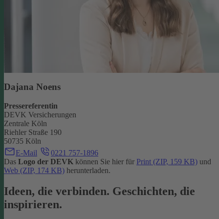
Dajana Noens
Pressereferentin
DEVK Versicherungen
Zentrale Köln
Riehler Straße 190
50735 Köln
E-Mail
0221 757-1896
Das
Logo der DEVK
können Sie hier für
Print (ZIP, 159 KB)
und
Web (ZIP, 174 KB)
herunterladen.
Ideen, die verbinden. Geschichten, die
inspirieren.