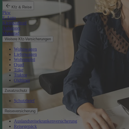
Kfz & Reise
Pkw
E-Auto
Kleinkraftrad
Anhänger
Motorrad
Weitere Kfz-Versicherungen
Wohnwagen
Lieferwagen
Wohnmobil
Quad
Trike
Traktor
Oldtimer
Zusatzschutz
Schutzbrief
Reiseversicherung
Auslandsreisekrankenversicherung
Reisegepäck