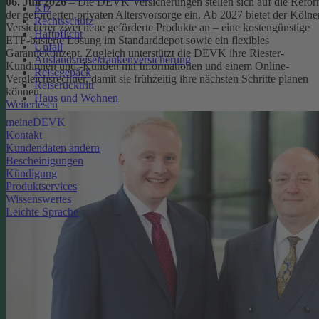
06. Juli 2026
– Die DEVK Versicherungen stellen sich auf die Refo
Kfz
der geförderten privaten Altersvorsorge ein. Ab 2027 bietet der Kölne
Rechtsschutz
Versicherer zwei neue geförderte Produkte an – eine kostengünstige
Haftpflicht
ETF-basierte Lösung im Standarddepot sowie ein flexibles
Unfall
Garantiekonzept. Zugleich unterstützt die DEVK ihre Riester-
Auslandsreisekrankenversicherung
Kundinnen und -Kunden mit Informationen und einem Online-
Reisegepäck
Vergleichsrechner, damit sie frühzeitig ihre nächsten Schritte planen
Reiserücktritt
können.
Haus und Wohnen
Weiterlesen
meineDEVK
Kontakt
Kundendaten ändern
Bescheinigungen
Kündigung
Produktservices
Wissenswertes
Leichte Sprache