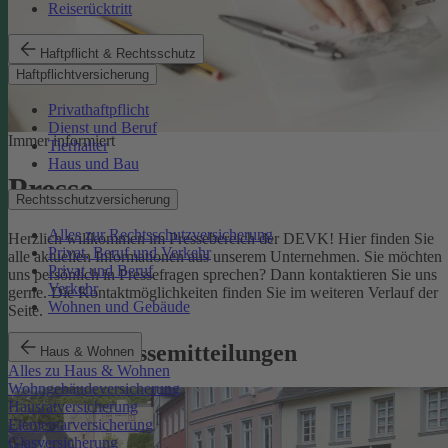
Reiserücktritt
Haftpflicht & Rechtsschutz
Haftpflichtversicherung
Privathaftpflicht
Dienst und Beruf
Immer informiert
Tierhalter
Haus und Bau
Presse
Rechtsschutzversicherung
Alles zur Rechtsschutzversicherung
Herzlich willkommen im Pressebereich der DEVK! Hier finden Sie
Privat, Beruf und Verkehr
alle aktuellen Informationen aus unserem Unternehmen. Sie möchten
Privat und Beruf
uns persönlich in Pressefragen sprechen? Dann kontaktieren Sie uns
Verkehr
gerne. Die Kontaktmöglichkeiten finden Sie im weiteren Verlauf der
Wohnen und Gebäude
Seite.
Aktuelle Pressemitteilungen
Haus & Wohnen
Alles zu Haus & Wohnen
Wohngebäudeversicherung
Hausratversicherung
Elementarversicherung
Glasversicherung