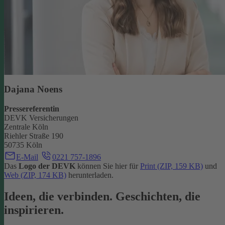
Dajana Noens
Pressereferentin
DEVK Versicherungen
Zentrale Köln
Riehler Straße 190
50735 Köln
E-Mail
0221 757-1896
Das
Logo der DEVK
können Sie hier für
Print (ZIP, 159 KB)
und
Web (ZIP, 174 KB)
herunterladen.
Ideen, die verbinden. Geschichten, die
inspirieren.