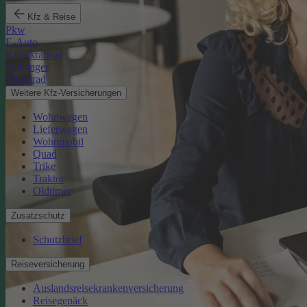
Kfz & Reise
Pkw
E-Auto
Kleinkraftrad
Anhänger
Motorrad
Weitere Kfz-Versicherungen
Wohnwagen
Lieferwagen
Wohnmobil
Quad
Trike
Traktor
Oldtimer
Zusatzschutz
Schutzbrief
Reiseversicherung
Auslandsreisekrankenversicherung
Reisegepäck