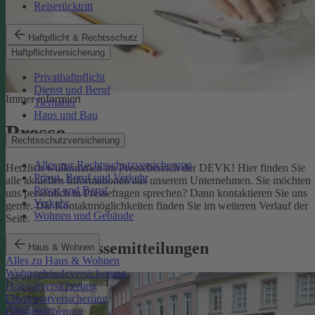
Reiserücktritt
Haftpflicht & Rechtsschutz
Haftpflichtversicherung
Privathaftpflicht
Dienst und Beruf
Immer informiert
Tierhalter
Haus und Bau
Presse
Rechtsschutzversicherung
Alles zur Rechtsschutzversicherung
Herzlich willkommen im Pressebereich der DEVK! Hier finden Sie
Privat, Beruf und Verkehr
alle aktuellen Informationen aus unserem Unternehmen. Sie möchten
Privat und Beruf
uns persönlich in Pressefragen sprechen? Dann kontaktieren Sie uns
Verkehr
gerne. Die Kontaktmöglichkeiten finden Sie im weiteren Verlauf der
Wohnen und Gebäude
Seite.
Aktuelle Pressemitteilungen
Haus & Wohnen
Alles zu Haus & Wohnen
Wohngebäudeversicherung
Hausratversicherung
Elementarversicherung
Glasversicherung