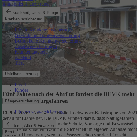
Immobilienfinanzierung
Krankheit, Unfall & Pflege
Krankenversicherung
Private Krankenversicherung
Gesetzliche Krankenversicherung
Betriebliche Krankenversicherung
Zusatzversicherungen
Krankentagegeld
Ausland
Tiere
Unfallversicherung
Privat
Kinder
Fünf Jahre nach der Ahrflut fordert die DEVK mehr
Schutz vor Naturgefahren
Pflegeversicherung
Pflegezusatzversicherung
13. Juli 2026
– Am 14. Juli ist die Hochwasser-Katastrophe von 202
genau fünf Jahre her. Die DEVK erinnert daran, dass Naturgefahren
überall drohen – und fordert mehr Schutz, Vorsorge und Bewusstsein
Beruf, Alter & Finanzen
für Elementarschäden. Damit die Sicherheit im eigenen Zuhause nicht
Beruf
erst dann Thema wird, wenn das Wasser schon vor der Tür steht.