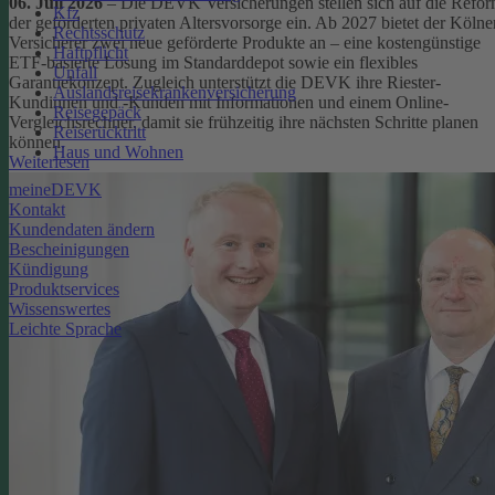
06. Juli 2026
– Die DEVK Versicherungen stellen sich auf die Refo
Kfz
der geförderten privaten Altersvorsorge ein. Ab 2027 bietet der Kölne
Rechtsschutz
Versicherer zwei neue geförderte Produkte an – eine kostengünstige
Haftpflicht
ETF-basierte Lösung im Standarddepot sowie ein flexibles
Unfall
Garantiekonzept. Zugleich unterstützt die DEVK ihre Riester-
Auslandsreisekrankenversicherung
Kundinnen und -Kunden mit Informationen und einem Online-
Reisegepäck
Vergleichsrechner, damit sie frühzeitig ihre nächsten Schritte planen
Reiserücktritt
können.
Haus und Wohnen
Weiterlesen
meineDEVK
Kontakt
Kundendaten ändern
Bescheinigungen
Kündigung
Produktservices
Wissenswertes
Leichte Sprache