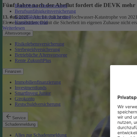
Fünf Jahre nach der Ahrflut fordert die DEVK mehr
Betriebliche Altersvorsorge
Berufsunfähigkeitsversicherung
Grundfähigkeitsversicherung
13. Juli 2026
– Am 14. Juli ist die Hochwasser-Katastrophe von 2021
Krankentagegeld
Elementarschäden. Damit die Sicherheit im eigenen Zuhause nicht er
Weiterlesen
Altersvorsorge
Risikolebensversicherung
Sterbegeldversicherung
Betriebliche Altersvorsorge
Rente ZukunftPlus
Finanzen
Immobilienfinanzierung
Investmentfonds
SmartInvest Junior
Girokonto
Restschuldversicherung
Service
Schadenmeldung
Alles zur Schadenmeldung