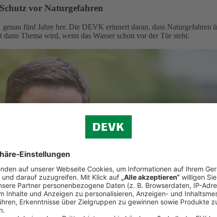
 Schutz vor Naturgefahren
 genau fünf Jahre her. Die DEVK erinnert daran, dass Naturgefahren ü
st dann Thema wird, wenn das Wasser schon vor der Tür steht.