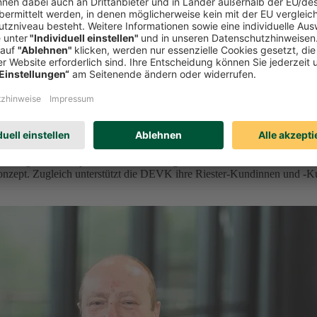
orge vor
der geförderten privaten Altersvorsorge ein. Ab 2027 bietet der Kölne
onzept. Zugleich unterstützt die DEVK ihre Riester-Kundinnen und -K