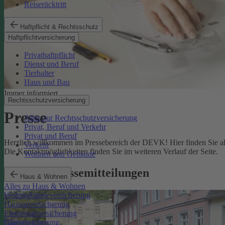
Reiserücktritt
Haftpflicht & Rechtsschutz
Haftpflichtversicherung
Privathaftpflicht
Dienst und Beruf
Tierhalter
Haus und Bau
Immer informiert
Rechtsschutzversicherung
Presse
Alles zur Rechtsschutzversicherung
Privat, Beruf und Verkehr
Privat und Beruf
Herzlich willkommen im Pressebereich der DEVK! Hier finden Sie all
Verkehr
Die Kontaktmöglichkeiten finden Sie im weiteren Verlauf der Seite.
Wohnen und Gebäude
Aktuelle Pressemitteilungen
Haus & Wohnen
Alles zu Haus & Wohnen
Wohngebäudeversicherung
Hausratversicherung
Elementarversicherung
Glasversicherung