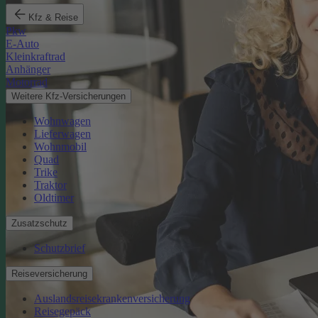
Kfz & Reise
Pkw
E-Auto
Kleinkraftrad
Anhänger
Motorrad
Weitere Kfz-Versicherungen
Wohnwagen
Lieferwagen
Wohnmobil
Quad
Trike
Traktor
Oldtimer
Zusatzschutz
Schutzbrief
Reiseversicherung
Auslandsreisekrankenversicherung
Reisegepäck