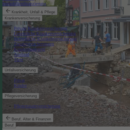
Immobilienfinanzierung
Krankheit, Unfall & Pflege
Krankenversicherung
Private Krankenversicherung
Gesetzliche Krankenversicherung
Betriebliche Krankenversicherung
Zusatzversicherungen
Krankentagegeld
Ausland
Tiere
Unfallversicherung
Privat
Kinder
Pflegeversicherung
Pflegezusatzversicherung
Beruf, Alter & Finanzen
Beruf