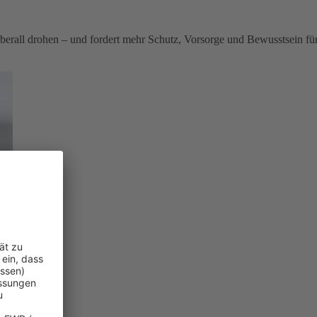
berall drohen – und fordert mehr Schutz, Vorsorge und Bewusstsein fü