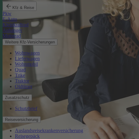
Kfz & Reise
Pkw
E-Auto
Kleinkraftrad
Anhänger
Motorrad
Weitere Kfz-Versicherungen
Wohnwagen
Lieferwagen
Wohnmobil
Quad
Trike
Traktor
Oldtimer
Zusatzschutz
Schutzbrief
Reiseversicherung
Auslandsreisekrankenversicherung
Reisegepäck