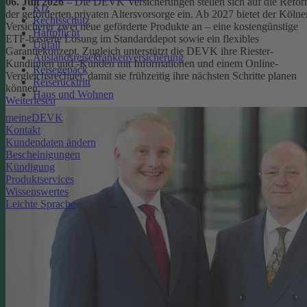
06. Juli 2026
– Die DEVK Versicherungen stellen sich auf die Refo
Kfz
der geförderten privaten Altersvorsorge ein. Ab 2027 bietet der Kölne
Rechtsschutz
Versicherer zwei neue geförderte Produkte an – eine kostengünstige
Haftpflicht
ETF-basierte Lösung im Standarddepot sowie ein flexibles
Unfall
Garantiekonzept. Zugleich unterstützt die DEVK ihre Riester-
Auslandsreisekrankenversicherung
Kundinnen und -Kunden mit Informationen und einem Online-
Reisegepäck
Vergleichsrechner, damit sie frühzeitig ihre nächsten Schritte planen
Reiserücktritt
können.
Haus und Wohnen
Weiterlesen
meineDEVK
Kontakt
Kundendaten ändern
Bescheinigungen
Kündigung
Produktservices
Wissenswertes
Leichte Sprache