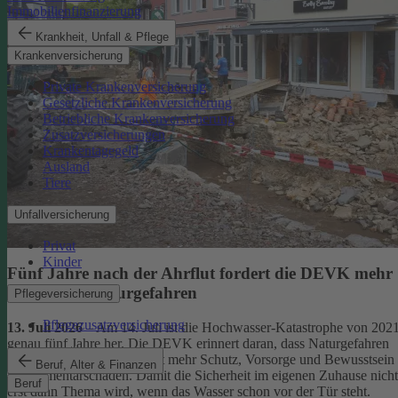
Immobilienfinanzierung
Krankheit, Unfall & Pflege
Krankenversicherung
Private Krankenversicherung
Gesetzliche Krankenversicherung
Betriebliche Krankenversicherung
Zusatzversicherungen
Krankentagegeld
Ausland
Tiere
Unfallversicherung
Privat
Kinder
Fünf Jahre nach der Ahrflut fordert die DEVK mehr
Schutz vor Naturgefahren
Pflegeversicherung
Pflegezusatzversicherung
13. Juli 2026
– Am 14. Juli ist die Hochwasser-Katastrophe von 202
genau fünf Jahre her. Die DEVK erinnert daran, dass Naturgefahren
überall drohen – und fordert mehr Schutz, Vorsorge und Bewusstsein
Beruf, Alter & Finanzen
für Elementarschäden. Damit die Sicherheit im eigenen Zuhause nicht
Beruf
erst dann Thema wird, wenn das Wasser schon vor der Tür steht.