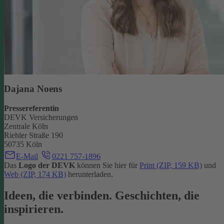
Dajana Noens
Pressereferentin
DEVK Versicherungen
Zentrale Köln
Riehler Straße 190
50735 Köln
E-Mail
0221 757-1896
Das
Logo der DEVK
können Sie hier für
Print (ZIP, 159 KB)
und
Web (ZIP, 174 KB)
herunterladen.
Ideen, die verbinden. Geschichten, die
inspirieren.