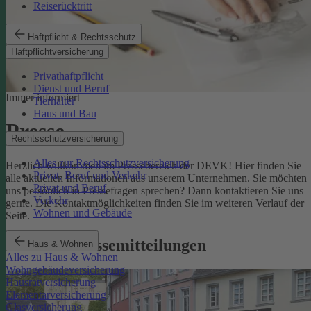
Reiserücktritt
Haftpflicht & Rechtsschutz
Haftpflichtversicherung
Privathaftpflicht
Dienst und Beruf
Immer informiert
Tierhalter
Haus und Bau
Presse
Rechtsschutzversicherung
Alles zur Rechtsschutzversicherung
Herzlich willkommen im Pressebereich der DEVK! Hier finden Sie
Privat, Beruf und Verkehr
alle aktuellen Informationen aus unserem Unternehmen. Sie möchten
Privat und Beruf
uns persönlich in Pressefragen sprechen? Dann kontaktieren Sie uns
Verkehr
gerne. Die Kontaktmöglichkeiten finden Sie im weiteren Verlauf der
Wohnen und Gebäude
Seite.
Aktuelle Pressemitteilungen
Haus & Wohnen
Alles zu Haus & Wohnen
Wohngebäudeversicherung
Hausratversicherung
Elementarversicherung
Glasversicherung