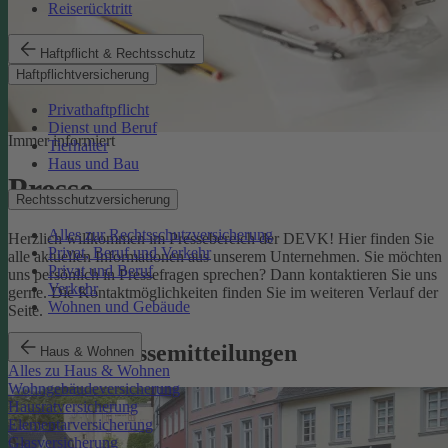
Reiserücktritt
Haftpflicht & Rechtsschutz
Haftpflichtversicherung
Privathaftpflicht
Dienst und Beruf
Immer informiert
Tierhalter
Haus und Bau
Presse
Rechtsschutzversicherung
Alles zur Rechtsschutzversicherung
Herzlich willkommen im Pressebereich der DEVK! Hier finden Sie
Privat, Beruf und Verkehr
alle aktuellen Informationen aus unserem Unternehmen. Sie möchten
Privat und Beruf
uns persönlich in Pressefragen sprechen? Dann kontaktieren Sie uns
Verkehr
gerne. Die Kontaktmöglichkeiten finden Sie im weiteren Verlauf der
Wohnen und Gebäude
Seite.
Aktuelle Pressemitteilungen
Haus & Wohnen
Alles zu Haus & Wohnen
Wohngebäudeversicherung
Hausratversicherung
Elementarversicherung
Glasversicherung