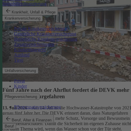
Immobilienfinanzierung
Krankheit, Unfall & Pflege
Krankenversicherung
Private Krankenversicherung
Gesetzliche Krankenversicherung
Betriebliche Krankenversicherung
Zusatzversicherungen
Krankentagegeld
Ausland
Tiere
Unfallversicherung
Privat
Kinder
Fünf Jahre nach der Ahrflut fordert die DEVK mehr
Schutz vor Naturgefahren
Pflegeversicherung
Pflegezusatzversicherung
13. Juli 2026
– Am 14. Juli ist die Hochwasser-Katastrophe von 202
genau fünf Jahre her. Die DEVK erinnert daran, dass Naturgefahren
überall drohen – und fordert mehr Schutz, Vorsorge und Bewusstsein
Beruf, Alter & Finanzen
für Elementarschäden. Damit die Sicherheit im eigenen Zuhause nicht
Beruf
erst dann Thema wird, wenn das Wasser schon vor der Tür steht.