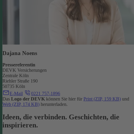
Dajana Noens
Pressereferentin
DEVK Versicherungen
Zentrale Köln
Riehler Straße 190
50735 Köln
E-Mail
0221 757-1896
Das
Logo der DEVK
können Sie hier für
Print (ZIP, 159 KB)
und
Web (ZIP, 174 KB)
herunterladen.
Ideen, die verbinden. Geschichten, die
inspirieren.