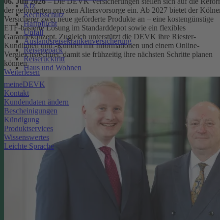
06. Juli 2026
– Die DEVK Versicherungen stellen sich auf die Refo
Kfz
der geförderten privaten Altersvorsorge ein. Ab 2027 bietet der Kölne
Rechtsschutz
Versicherer zwei neue geförderte Produkte an – eine kostengünstige
Haftpflicht
ETF-basierte Lösung im Standarddepot sowie ein flexibles
Unfall
Garantiekonzept. Zugleich unterstützt die DEVK ihre Riester-
Auslandsreisekrankenversicherung
Kundinnen und -Kunden mit Informationen und einem Online-
Reisegepäck
Vergleichsrechner, damit sie frühzeitig ihre nächsten Schritte planen
Reiserücktritt
können.
Haus und Wohnen
Weiterlesen
meineDEVK
Kontakt
Kundendaten ändern
Bescheinigungen
Kündigung
Produktservices
Wissenswertes
Leichte Sprache