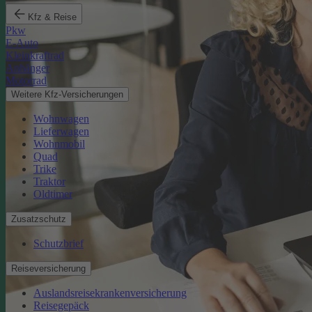
Kfz & Reise
Pkw
E-Auto
Kleinkraftrad
Anhänger
Motorrad
Weitere Kfz-Versicherungen
Wohnwagen
Lieferwagen
Wohnmobil
Quad
Trike
Traktor
Oldtimer
Zusatzschutz
Schutzbrief
Reiseversicherung
Auslandsreisekrankenversicherung
Reisegepäck