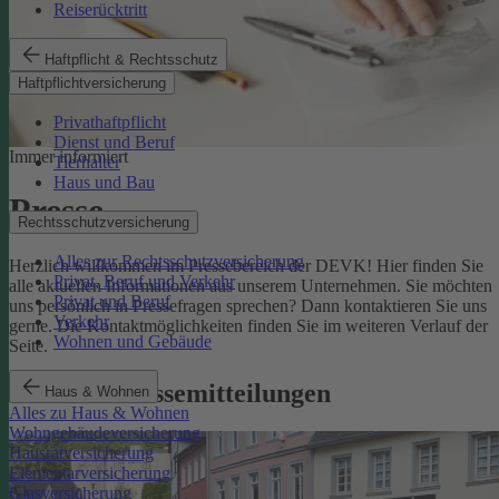
Reiserücktritt
Haftpflicht & Rechtsschutz
Haftpflichtversicherung
Privathaftpflicht
Dienst und Beruf
Immer informiert
Tierhalter
Haus und Bau
Presse
Rechtsschutzversicherung
Alles zur Rechtsschutzversicherung
Herzlich willkommen im Pressebereich der DEVK! Hier finden Sie
Privat, Beruf und Verkehr
alle aktuellen Informationen aus unserem Unternehmen. Sie möchten
Privat und Beruf
uns persönlich in Pressefragen sprechen? Dann kontaktieren Sie uns
Verkehr
gerne. Die Kontaktmöglichkeiten finden Sie im weiteren Verlauf der
Wohnen und Gebäude
Seite.
Aktuelle Pressemitteilungen
Haus & Wohnen
Alles zu Haus & Wohnen
Wohngebäudeversicherung
Hausratversicherung
Elementarversicherung
Glasversicherung