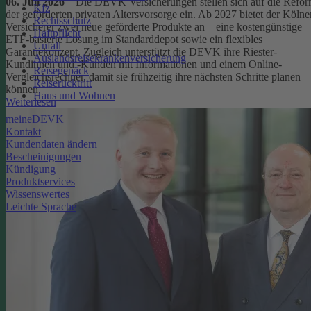
06. Juli 2026
– Die DEVK Versicherungen stellen sich auf die Refo
Kfz
der geförderten privaten Altersvorsorge ein. Ab 2027 bietet der Kölne
Rechtsschutz
Versicherer zwei neue geförderte Produkte an – eine kostengünstige
Haftpflicht
ETF-basierte Lösung im Standarddepot sowie ein flexibles
Unfall
Garantiekonzept. Zugleich unterstützt die DEVK ihre Riester-
Auslandsreisekrankenversicherung
Kundinnen und -Kunden mit Informationen und einem Online-
Reisegepäck
Vergleichsrechner, damit sie frühzeitig ihre nächsten Schritte planen
Reiserücktritt
können.
Haus und Wohnen
Weiterlesen
meineDEVK
Kontakt
Kundendaten ändern
Bescheinigungen
Kündigung
Produktservices
Wissenswertes
Leichte Sprache