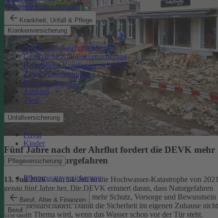
Immobilienfinanzierung
Krankheit, Unfall & Pflege
Krankenversicherung
Private Krankenversicherung
Gesetzliche Krankenversicherung
Betriebliche Krankenversicherung
Zusatzversicherungen
Krankentagegeld
Ausland
Tiere
Unfallversicherung
Privat
Kinder
Fünf Jahre nach der Ahrflut fordert die DEVK mehr
Schutz vor Naturgefahren
Pflegeversicherung
Pflegezusatzversicherung
13. Juli 2026
– Am 14. Juli ist die Hochwasser-Katastrophe von 202
genau fünf Jahre her. Die DEVK erinnert daran, dass Naturgefahren
überall drohen – und fordert mehr Schutz, Vorsorge und Bewusstsein
Beruf, Alter & Finanzen
für Elementarschäden. Damit die Sicherheit im eigenen Zuhause nicht
Beruf
erst dann Thema wird, wenn das Wasser schon vor der Tür steht.