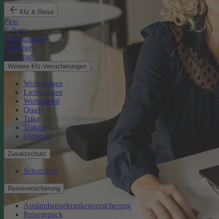
Kfz & Reise
Pkw
E-Auto
Kleinkraftrad
Anhänger
Motorrad
Weitere Kfz-Versicherungen
Wohnwagen
Lieferwagen
Wohnmobil
Quad
Trike
Traktor
Oldtimer
Zusatzschutz
Schutzbrief
Reiseversicherung
Auslandsreisekrankenversicherung
Reisegepäck