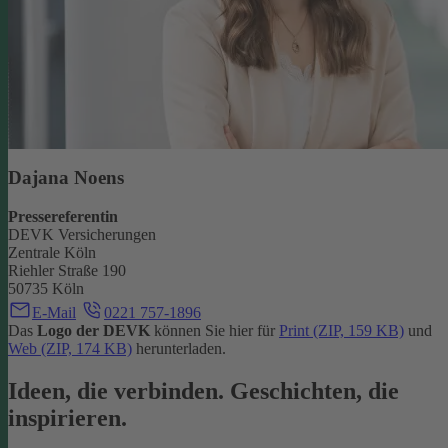
Dajana Noens
Pressereferentin
DEVK Versicherungen
Zentrale Köln
Riehler Straße 190
50735 Köln
E-Mail
0221 757-1896
Das
Logo der DEVK
können Sie hier für
Print (ZIP, 159 KB)
und
Web (ZIP, 174 KB)
herunterladen.
Ideen, die verbinden. Geschichten, die
inspirieren.