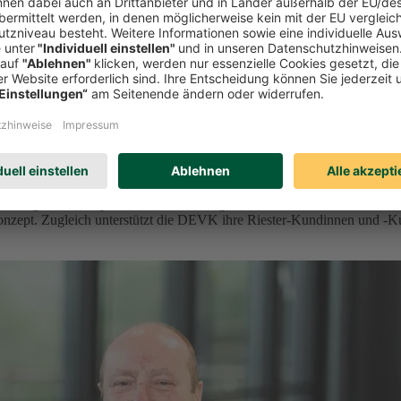
orge vor
der geförderten privaten Altersvorsorge ein. Ab 2027 bietet der Kölne
onzept. Zugleich unterstützt die DEVK ihre Riester-Kundinnen und -K