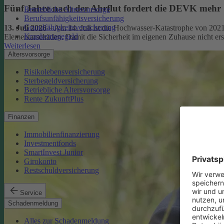
Fünf Jahre nach der Ahrflut fordert die DEVK mehr
Betriebliche Altersvorsorge
Berufsunfähigkeitsversicherung
Grundfähigkeitsversicherung
13. Juli 2026
– Am 14. Juli ist die Hochwasser-Katastrophe von 2021
Krankentagegeld
Elementarschäden. Damit die Sicherheit im eigenen Zuhause nicht er
Weiterlesen
Altersvorsorge
Risikolebensversicherung
Sterbegeldversicherung
Betriebliche Altersvorsorge
Rente ZukunftPlus
Finanzen
Immobilienfinanzierung
Investmentfonds
SmartInvest Junior
Girokonto
Restschuldversicherung
Service
Schadenmeldung
Alles zur Schadenmeldung