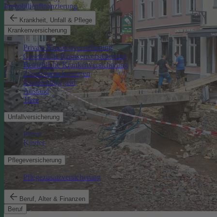
Immobilienfinanzierung
Krankheit, Unfall & Pflege
Krankenversicherung
Private Krankenversicherung
Gesetzliche Krankenversicherung
Betriebliche Krankenversicherung
Zusatzversicherungen
Krankentagegeld
Ausland
Tiere
Unfallversicherung
Privat
Kinder
Pflegeversicherung
Pflegezusatzversicherung
Beruf, Alter & Finanzen
Beruf