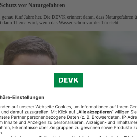
 Schutz vor Naturgefahren
 genau fünf Jahre her. Die DEVK erinnert daran, dass Naturgefahren ü
st dann Thema wird, wenn das Wasser schon vor der Tür steht.