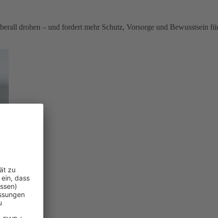
berall drohen – und fordert mehr Schutz, Vorsorge und Bewusstsein fü