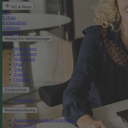
Kfz & Reise
Pkw
E-Auto
Kleinkraftrad
Anhänger
Motorrad
Weitere Kfz-Versicherungen
Wohnwagen
Lieferwagen
Wohnmobil
Quad
Trike
Traktor
Oldtimer
Zusatzschutz
Schutzbrief
Reiseversicherung
Auslandsreisekrankenversicherung
Reisegepäck