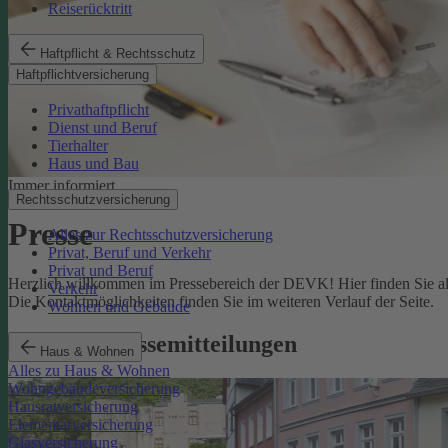
Reiserücktritt
Haftpflicht & Rechtsschutz
Haftpflichtversicherung
Privathaftpflicht
Dienst und Beruf
Tierhalter
Haus und Bau
Immer informiert
Rechtsschutzversicherung
Presse
Alles zur Rechtsschutzversicherung
Privat, Beruf und Verkehr
Privat und Beruf
Herzlich willkommen im Pressebereich der DEVK! Hier finden Sie all
Verkehr
Die Kontaktmöglichkeiten finden Sie im weiteren Verlauf der Seite.
Wohnen und Gebäude
Aktuelle Pressemitteilungen
Haus & Wohnen
Alles zu Haus & Wohnen
Wohngebäudeversicherung
Hausratversicherung
Elementarversicherung
Glasversicherung