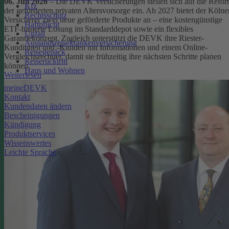
06. Juli 2026
– Die DEVK Versicherungen stellen sich auf die Refo
Kfz
der geförderten privaten Altersvorsorge ein. Ab 2027 bietet der Kölne
Rechtsschutz
Versicherer zwei neue geförderte Produkte an – eine kostengünstige
Haftpflicht
ETF-basierte Lösung im Standarddepot sowie ein flexibles
Unfall
Garantiekonzept. Zugleich unterstützt die DEVK ihre Riester-
Auslandsreisekrankenversicherung
Kundinnen und -Kunden mit Informationen und einem Online-
Reisegepäck
Vergleichsrechner, damit sie frühzeitig ihre nächsten Schritte planen
Reiserücktritt
können.
Haus und Wohnen
Weiterlesen
meineDEVK
Kontakt
Kundendaten ändern
Bescheinigungen
Kündigung
Produktservices
Wissenswertes
Leichte Sprache