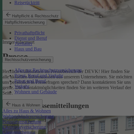
Reiserücktritt
Haftpflicht & Rechtsschutz
Haftpflichtversicherung
Privathaftpflicht
Dienst und Beruf
Immer informiert
Tierhalter
Haus und Bau
Presse
Rechtsschutzversicherung
Alles zur Rechtsschutzversicherung
Herzlich willkommen im Pressebereich der DEVK! Hier finden Sie
Privat, Beruf und Verkehr
alle aktuellen Informationen aus unserem Unternehmen. Sie möchten
Privat und Beruf
uns persönlich in Pressefragen sprechen? Dann kontaktieren Sie uns
Verkehr
gerne. Die Kontaktmöglichkeiten finden Sie im weiteren Verlauf der
Wohnen und Gebäude
Seite.
Aktuelle Pressemitteilungen
Haus & Wohnen
Alles zu Haus & Wohnen
Wohngebäudeversicherung
Hausratversicherung
Elementarversicherung
Glasversicherung