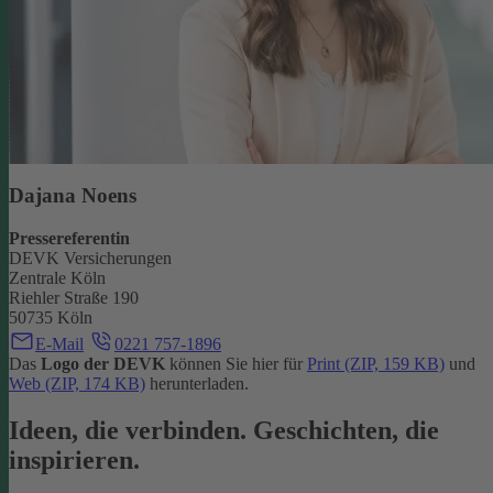
Dajana Noens
Pressereferentin
DEVK Versicherungen
Zentrale Köln
Riehler Straße 190
50735 Köln
E-Mail
0221 757-1896
Das
Logo der DEVK
können Sie hier für
Print (ZIP, 159 KB)
und
Web (ZIP, 174 KB)
herunterladen.
Ideen, die verbinden. Geschichten, die
inspirieren.