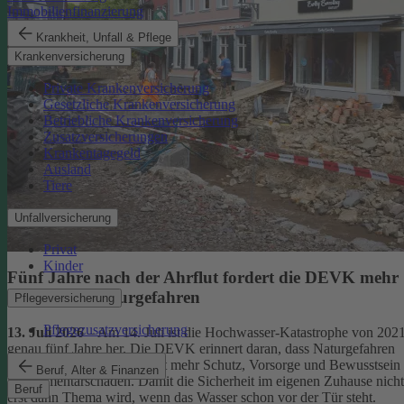
Immobilienfinanzierung
Krankheit, Unfall & Pflege
Krankenversicherung
Private Krankenversicherung
Gesetzliche Krankenversicherung
Betriebliche Krankenversicherung
Zusatzversicherungen
Krankentagegeld
Ausland
Tiere
Unfallversicherung
Privat
Kinder
Fünf Jahre nach der Ahrflut fordert die DEVK mehr
Schutz vor Naturgefahren
Pflegeversicherung
Pflegezusatzversicherung
13. Juli 2026
– Am 14. Juli ist die Hochwasser-Katastrophe von 202
genau fünf Jahre her. Die DEVK erinnert daran, dass Naturgefahren
überall drohen – und fordert mehr Schutz, Vorsorge und Bewusstsein
Beruf, Alter & Finanzen
für Elementarschäden. Damit die Sicherheit im eigenen Zuhause nicht
Beruf
erst dann Thema wird, wenn das Wasser schon vor der Tür steht.