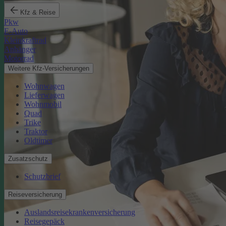
Kfz & Reise
Pkw
E-Auto
Kleinkraftrad
Anhänger
Motorrad
Weitere Kfz-Versicherungen
Wohnwagen
Lieferwagen
Wohnmobil
Quad
Trike
Traktor
Oldtimer
Zusatzschutz
Schutzbrief
Reiseversicherung
Auslandsreisekrankenversicherung
Reisegepäck