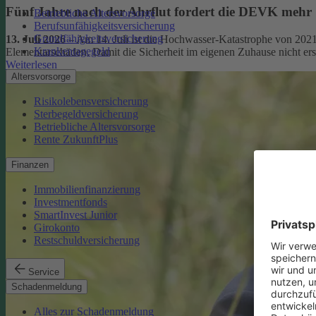
Fünf Jahre nach der Ahrflut fordert die DEVK mehr
Betriebliche Altersvorsorge
Berufsunfähigkeitsversicherung
Grundfähigkeitsversicherung
13. Juli 2026
– Am 14. Juli ist die Hochwasser-Katastrophe von 2021
Krankentagegeld
Elementarschäden. Damit die Sicherheit im eigenen Zuhause nicht er
Weiterlesen
Altersvorsorge
Risikolebensversicherung
Sterbegeldversicherung
Betriebliche Altersvorsorge
Rente ZukunftPlus
Finanzen
Immobilienfinanzierung
Investmentfonds
SmartInvest Junior
Girokonto
Restschuldversicherung
Service
Schadenmeldung
Alles zur Schadenmeldung