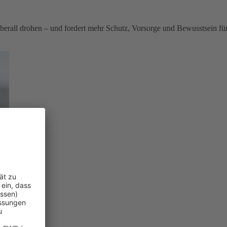
berall drohen – und fordert mehr Schutz, Vorsorge und Bewusstsein fü