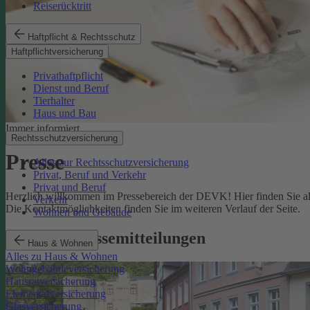
Reiserücktritt
Haftpflicht & Rechtsschutz
Haftpflichtversicherung
Privathaftpflicht
Dienst und Beruf
Tierhalter
Haus und Bau
Immer informiert
Rechtsschutzversicherung
Presse
Alles zur Rechtsschutzversicherung
Privat, Beruf und Verkehr
Privat und Beruf
Herzlich willkommen im Pressebereich der DEVK! Hier finden Sie all
Verkehr
Die Kontaktmöglichkeiten finden Sie im weiteren Verlauf der Seite.
Wohnen und Gebäude
Aktuelle Pressemitteilungen
Haus & Wohnen
Alles zu Haus & Wohnen
Wohngebäudeversicherung
Hausratversicherung
Elementarversicherung
Glasversicherung