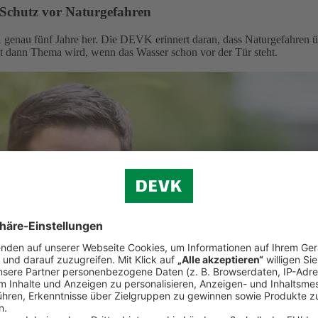
 Schutz vor Naturgefahren
 genau fünf Jahre her. Die DEVK erinnert daran, dass Naturgefahren ü
st dann Thema wird, wenn das Wasser schon vor der Tür steht.