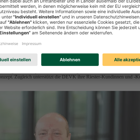
orge vor
der geförderten privaten Altersvorsorge ein. Ab 2027 bietet der Kölne
onzept. Zugleich unterstützt die DEVK ihre Riester-Kundinnen und -K