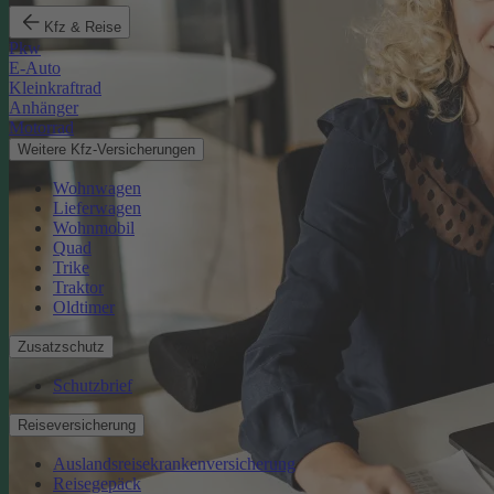
Kfz & Reise
Pkw
E-Auto
Kleinkraftrad
Anhänger
Motorrad
Weitere Kfz-Versicherungen
Wohnwagen
Lieferwagen
Wohnmobil
Quad
Trike
Traktor
Oldtimer
Zusatzschutz
Schutzbrief
Reiseversicherung
Auslandsreisekrankenversicherung
Reisegepäck