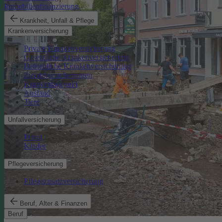
Immobilienfinanzierung
Krankheit, Unfall & Pflege
Krankenversicherung
Private Krankenversicherung
Gesetzliche Krankenversicherung
Betriebliche Krankenversicherung
Zusatzversicherungen
Krankentagegeld
Ausland
Tiere
Unfallversicherung
Privat
Kinder
Pflegeversicherung
Pflegezusatzversicherung
Beruf, Alter & Finanzen
Beruf