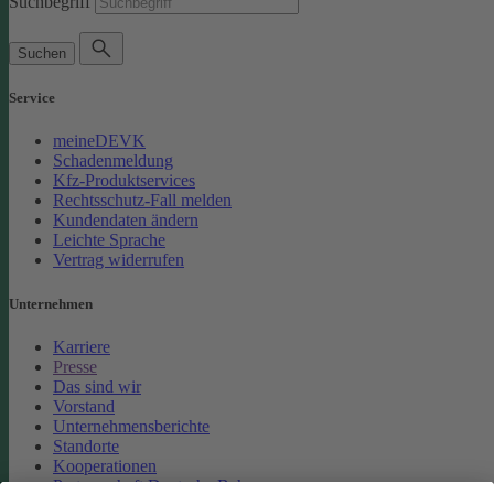
Suchbegriff
Suchen
Service
meineDEVK
Schadenmeldung
Kfz-Produktservices
Rechtsschutz-Fall melden
Kundendaten ändern
Leichte Sprache
Vertrag widerrufen
Unternehmen
Karriere
Presse
Das sind wir
Vorstand
Unternehmensberichte
Standorte
Kooperationen
Partnerschaft Deutsche Bahn