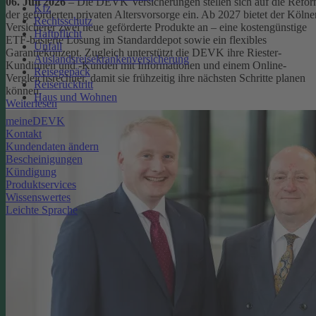
06. Juli 2026
– Die DEVK Versicherungen stellen sich auf die Refo
Kfz
der geförderten privaten Altersvorsorge ein. Ab 2027 bietet der Kölne
Rechtsschutz
Versicherer zwei neue geförderte Produkte an – eine kostengünstige
Haftpflicht
ETF-basierte Lösung im Standarddepot sowie ein flexibles
Unfall
Garantiekonzept. Zugleich unterstützt die DEVK ihre Riester-
Auslandsreisekrankenversicherung
Kundinnen und -Kunden mit Informationen und einem Online-
Reisegepäck
Vergleichsrechner, damit sie frühzeitig ihre nächsten Schritte planen
Reiserücktritt
können.
Haus und Wohnen
Weiterlesen
meineDEVK
Kontakt
Kundendaten ändern
Bescheinigungen
Kündigung
Produktservices
Wissenswertes
Leichte Sprache