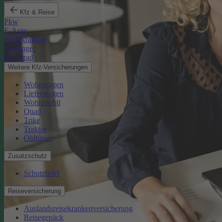
Kfz & Reise
Pkw
E-Auto
Kleinkraftrad
Anhänger
Motorrad
Weitere Kfz-Versicherungen
Wohnwagen
Lieferwagen
Wohnmobil
Quad
Trike
Traktor
Oldtimer
Zusatzschutz
Schutzbrief
Reiseversicherung
Auslandsreisekrankenversicherung
Reisegepäck