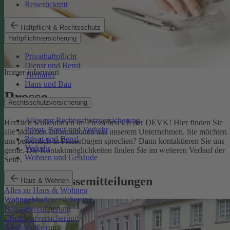
Reiserücktritt
Haftpflicht & Rechtsschutz
Haftpflichtversicherung
Privathaftpflicht
Dienst und Beruf
Immer informiert
Tierhalter
Haus und Bau
Presse
Rechtsschutzversicherung
Alles zur Rechtsschutzversicherung
Herzlich willkommen im Pressebereich der DEVK! Hier finden Sie
Privat, Beruf und Verkehr
alle aktuellen Informationen aus unserem Unternehmen. Sie möchten
Privat und Beruf
uns persönlich in Pressefragen sprechen? Dann kontaktieren Sie uns
Verkehr
gerne. Die Kontaktmöglichkeiten finden Sie im weiteren Verlauf der
Wohnen und Gebäude
Seite.
Aktuelle Pressemitteilungen
Haus & Wohnen
Alles zu Haus & Wohnen
Wohngebäudeversicherung
Hausratversicherung
Elementarversicherung
Glasversicherung