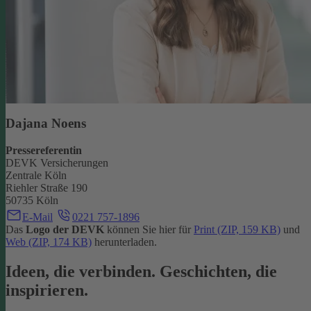
Dajana Noens
Pressereferentin
DEVK Versicherungen
Zentrale Köln
Riehler Straße 190
50735 Köln
E-Mail
0221 757-1896
Das
Logo der DEVK
können Sie hier für
Print (ZIP, 159 KB)
und
Web (ZIP, 174 KB)
herunterladen.
Ideen, die verbinden. Geschichten, die
inspirieren.