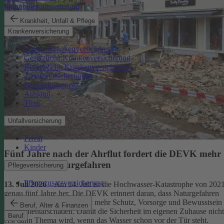
Immobilienfinanzierung
Krankheit, Unfall & Pflege
Krankenversicherung
Private Krankenversicherung
Gesetzliche Krankenversicherung
Betriebliche Krankenversicherung
Zusatzversicherungen
Krankentagegeld
Ausland
Tiere
Unfallversicherung
Privat
Kinder
Fünf Jahre nach der Ahrflut fordert die DEVK mehr
Schutz vor Naturgefahren
Pflegeversicherung
Pflegezusatzversicherung
13. Juli 2026
– Am 14. Juli ist die Hochwasser-Katastrophe von 202
genau fünf Jahre her. Die DEVK erinnert daran, dass Naturgefahren
überall drohen – und fordert mehr Schutz, Vorsorge und Bewusstsein
Beruf, Alter & Finanzen
für Elementarschäden. Damit die Sicherheit im eigenen Zuhause nicht
Beruf
erst dann Thema wird, wenn das Wasser schon vor der Tür steht.