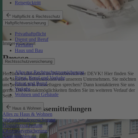
Reiserücktritt
Haftpflicht & Rechtsschutz
Haftpflichtversicherung
Privathaftpflicht
Dienst und Beruf
Immer informiert
Tierhalter
Haus und Bau
Presse
Rechtsschutzversicherung
Alles zur Rechtsschutzversicherung
Herzlich willkommen im Pressebereich der DEVK! Hier finden Sie
Privat, Beruf und Verkehr
alle aktuellen Informationen aus unserem Unternehmen. Sie möchten
Privat und Beruf
uns persönlich in Pressefragen sprechen? Dann kontaktieren Sie uns
Verkehr
gerne. Die Kontaktmöglichkeiten finden Sie im weiteren Verlauf der
Wohnen und Gebäude
Seite.
Aktuelle Pressemitteilungen
Haus & Wohnen
Alles zu Haus & Wohnen
Wohngebäudeversicherung
Hausratversicherung
Elementarversicherung
Glasversicherung