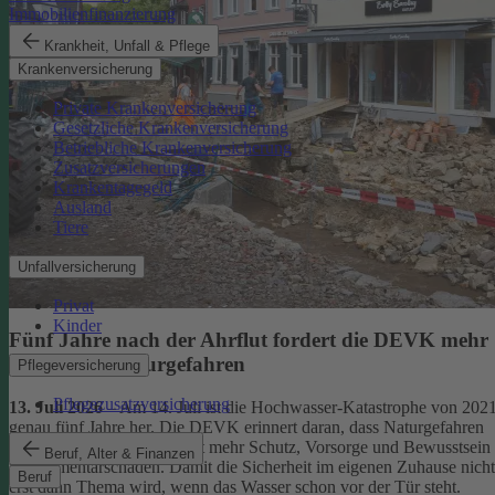
Immobilienfinanzierung
Krankheit, Unfall & Pflege
Krankenversicherung
Private Krankenversicherung
Gesetzliche Krankenversicherung
Betriebliche Krankenversicherung
Zusatzversicherungen
Krankentagegeld
Ausland
Tiere
Unfallversicherung
Privat
Kinder
Fünf Jahre nach der Ahrflut fordert die DEVK mehr
Schutz vor Naturgefahren
Pflegeversicherung
Pflegezusatzversicherung
13. Juli 2026
– Am 14. Juli ist die Hochwasser-Katastrophe von 202
genau fünf Jahre her. Die DEVK erinnert daran, dass Naturgefahren
überall drohen – und fordert mehr Schutz, Vorsorge und Bewusstsein
Beruf, Alter & Finanzen
für Elementarschäden. Damit die Sicherheit im eigenen Zuhause nicht
Beruf
erst dann Thema wird, wenn das Wasser schon vor der Tür steht.