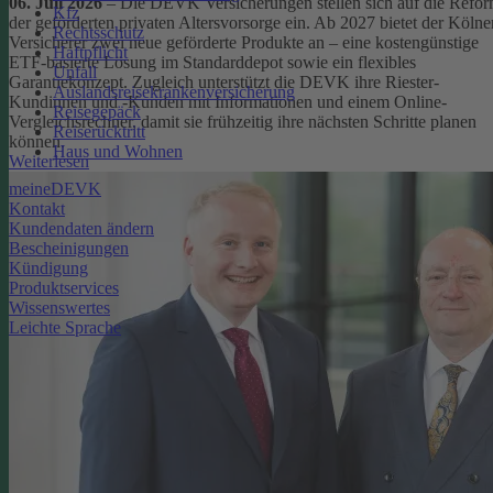
06. Juli 2026
– Die DEVK Versicherungen stellen sich auf die Refo
Kfz
der geförderten privaten Altersvorsorge ein. Ab 2027 bietet der Kölne
Rechtsschutz
Versicherer zwei neue geförderte Produkte an – eine kostengünstige
Haftpflicht
ETF-basierte Lösung im Standarddepot sowie ein flexibles
Unfall
Garantiekonzept. Zugleich unterstützt die DEVK ihre Riester-
Auslandsreisekrankenversicherung
Kundinnen und -Kunden mit Informationen und einem Online-
Reisegepäck
Vergleichsrechner, damit sie frühzeitig ihre nächsten Schritte planen
Reiserücktritt
können.
Haus und Wohnen
Weiterlesen
meineDEVK
Kontakt
Kundendaten ändern
Bescheinigungen
Kündigung
Produktservices
Wissenswertes
Leichte Sprache