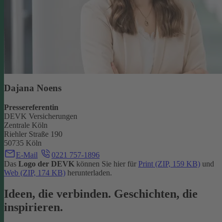
Dajana Noens
Pressereferentin
DEVK Versicherungen
Zentrale Köln
Riehler Straße 190
50735 Köln
E-Mail
0221 757-1896
Das
Logo der DEVK
können Sie hier für
Print (ZIP, 159 KB)
und
Web (ZIP, 174 KB)
herunterladen.
Ideen, die verbinden. Geschichten, die
inspirieren.