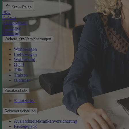
Kfz & Reise
Pkw
E-Auto
Kleinkraftrad
Anhänger
Motorrad
Weitere Kfz-Versicherungen
Wohnwagen
Lieferwagen
Wohnmobil
Quad
Trike
Traktor
Oldtimer
Zusatzschutz
Schutzbrief
Reiseversicherung
Auslandsreisekrankenversicherung
Reisegepäck