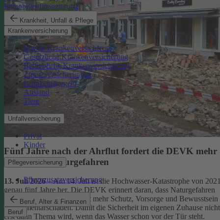
Immobilienfinanzierung
Krankheit, Unfall & Pflege
Krankenversicherung
Private Krankenversicherung
Gesetzliche Krankenversicherung
Betriebliche Krankenversicherung
Zusatzversicherungen
Krankentagegeld
Ausland
Tiere
Unfallversicherung
Privat
Kinder
Fünf Jahre nach der Ahrflut fordert die DEVK mehr
Schutz vor Naturgefahren
Pflegeversicherung
Pflegezusatzversicherung
13. Juli 2026
– Am 14. Juli ist die Hochwasser-Katastrophe von 202
genau fünf Jahre her. Die DEVK erinnert daran, dass Naturgefahren
überall drohen – und fordert mehr Schutz, Vorsorge und Bewusstsein
Beruf, Alter & Finanzen
für Elementarschäden. Damit die Sicherheit im eigenen Zuhause nicht
Beruf
erst dann Thema wird, wenn das Wasser schon vor der Tür steht.