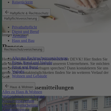
Reiserücktritt
Haftpflicht & Rechtsschutz
Haftpflichtversicherung
Privathaftpflicht
Dienst und Beruf
Immer informiert
Tierhalter
Haus und Bau
Presse
Rechtsschutzversicherung
Alles zur Rechtsschutzversicherung
Herzlich willkommen im Pressebereich der DEVK! Hier finden Sie
Privat, Beruf und Verkehr
alle aktuellen Informationen aus unserem Unternehmen. Sie möchten
Privat und Beruf
uns persönlich in Pressefragen sprechen? Dann kontaktieren Sie uns
Verkehr
gerne. Die Kontaktmöglichkeiten finden Sie im weiteren Verlauf der
Wohnen und Gebäude
Seite.
Aktuelle Pressemitteilungen
Haus & Wohnen
Alles zu Haus & Wohnen
Wohngebäudeversicherung
Hausratversicherung
Elementarversicherung
Glasversicherung