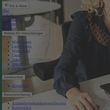
Kfz & Reise
Pkw
E-Auto
Kleinkraftrad
Anhänger
Motorrad
Weitere Kfz-Versicherungen
Wohnwagen
Lieferwagen
Wohnmobil
Quad
Trike
Traktor
Oldtimer
Zusatzschutz
Schutzbrief
Reiseversicherung
Auslandsreisekrankenversicherung
Reisegepäck