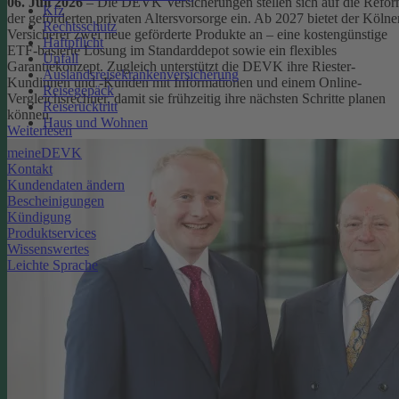
06. Juli 2026
– Die DEVK Versicherungen stellen sich auf die Refo
Kfz
der geförderten privaten Altersvorsorge ein. Ab 2027 bietet der Kölne
Rechtsschutz
Versicherer zwei neue geförderte Produkte an – eine kostengünstige
Haftpflicht
ETF-basierte Lösung im Standarddepot sowie ein flexibles
Unfall
Garantiekonzept. Zugleich unterstützt die DEVK ihre Riester-
Auslandsreisekrankenversicherung
Kundinnen und -Kunden mit Informationen und einem Online-
Reisegepäck
Vergleichsrechner, damit sie frühzeitig ihre nächsten Schritte planen
Reiserücktritt
können.
Haus und Wohnen
Weiterlesen
meineDEVK
Kontakt
Kundendaten ändern
Bescheinigungen
Kündigung
Produktservices
Wissenswertes
Leichte Sprache