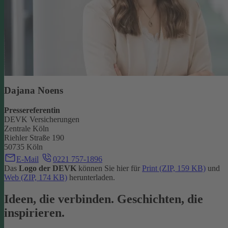
Dajana Noens
Pressereferentin
DEVK Versicherungen
Zentrale Köln
Riehler Straße 190
50735 Köln
E-Mail
0221 757-1896
Das
Logo der DEVK
können Sie hier für
Print (ZIP, 159 KB)
und
Web (ZIP, 174 KB)
herunterladen.
Ideen, die verbinden. Geschichten, die
inspirieren.