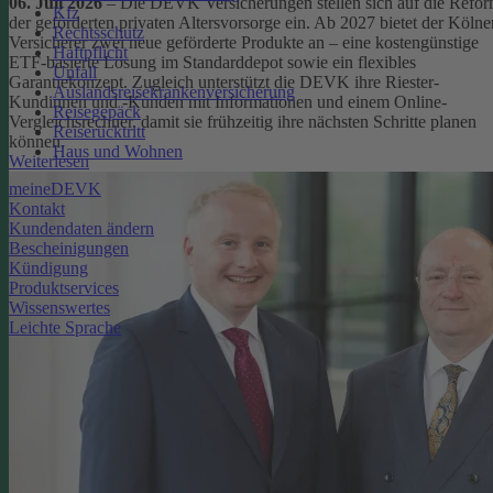
06. Juli 2026
– Die DEVK Versicherungen stellen sich auf die Refo
Kfz
der geförderten privaten Altersvorsorge ein. Ab 2027 bietet der Kölne
Rechtsschutz
Versicherer zwei neue geförderte Produkte an – eine kostengünstige
Haftpflicht
ETF-basierte Lösung im Standarddepot sowie ein flexibles
Unfall
Garantiekonzept. Zugleich unterstützt die DEVK ihre Riester-
Auslandsreisekrankenversicherung
Kundinnen und -Kunden mit Informationen und einem Online-
Reisegepäck
Vergleichsrechner, damit sie frühzeitig ihre nächsten Schritte planen
Reiserücktritt
können.
Haus und Wohnen
Weiterlesen
meineDEVK
Kontakt
Kundendaten ändern
Bescheinigungen
Kündigung
Produktservices
Wissenswertes
Leichte Sprache