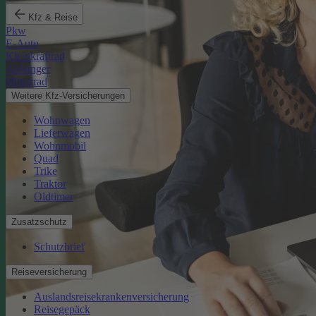
Kfz & Reise
Pkw
E-Auto
Kleinkraftrad
Anhänger
Motorrad
Weitere Kfz-Versicherungen
Wohnwagen
Lieferwagen
Wohnmobil
Quad
Trike
Traktor
Oldtimer
Zusatzschutz
Schutzbrief
Reiseversicherung
Auslandsreisekrankenversicherung
Reisegepäck