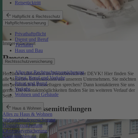
Reiserücktritt
Haftpflicht & Rechtsschutz
Haftpflichtversicherung
Privathaftpflicht
Dienst und Beruf
Immer informiert
Tierhalter
Haus und Bau
Presse
Rechtsschutzversicherung
Alles zur Rechtsschutzversicherung
Herzlich willkommen im Pressebereich der DEVK! Hier finden Sie
Privat, Beruf und Verkehr
alle aktuellen Informationen aus unserem Unternehmen. Sie möchten
Privat und Beruf
uns persönlich in Pressefragen sprechen? Dann kontaktieren Sie uns
Verkehr
gerne. Die Kontaktmöglichkeiten finden Sie im weiteren Verlauf der
Wohnen und Gebäude
Seite.
Aktuelle Pressemitteilungen
Haus & Wohnen
Alles zu Haus & Wohnen
Wohngebäudeversicherung
Hausratversicherung
Elementarversicherung
Glasversicherung