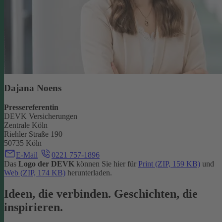
Dajana Noens
Pressereferentin
DEVK Versicherungen
Zentrale Köln
Riehler Straße 190
50735 Köln
E-Mail
0221 757-1896
Das
Logo der DEVK
können Sie hier für
Print (ZIP, 159 KB)
und
Web (ZIP, 174 KB)
herunterladen.
Ideen, die verbinden. Geschichten, die
inspirieren.