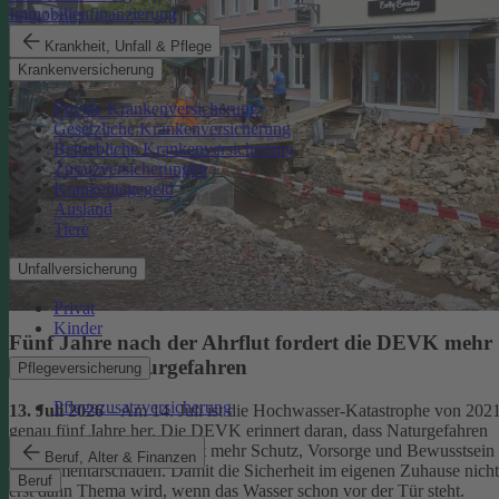
Immobilienfinanzierung
Krankheit, Unfall & Pflege
Krankenversicherung
Private Krankenversicherung
Gesetzliche Krankenversicherung
Betriebliche Krankenversicherung
Zusatzversicherungen
Krankentagegeld
Ausland
Tiere
Unfallversicherung
Privat
Kinder
Fünf Jahre nach der Ahrflut fordert die DEVK mehr
Schutz vor Naturgefahren
Pflegeversicherung
Pflegezusatzversicherung
13. Juli 2026
– Am 14. Juli ist die Hochwasser-Katastrophe von 202
genau fünf Jahre her. Die DEVK erinnert daran, dass Naturgefahren
überall drohen – und fordert mehr Schutz, Vorsorge und Bewusstsein
Beruf, Alter & Finanzen
für Elementarschäden. Damit die Sicherheit im eigenen Zuhause nicht
Beruf
erst dann Thema wird, wenn das Wasser schon vor der Tür steht.