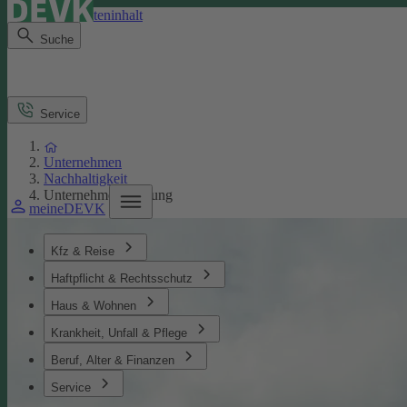
Direkt zum Seiteninhalt
Suche
Service
Unternehmen
Nachhaltigkeit
Unternehmensführung
meineDEVK
Kfz & Reise
Haftpflicht & Rechtsschutz
Haus & Wohnen
Krankheit, Unfall & Pflege
Beruf, Alter & Finanzen
Service