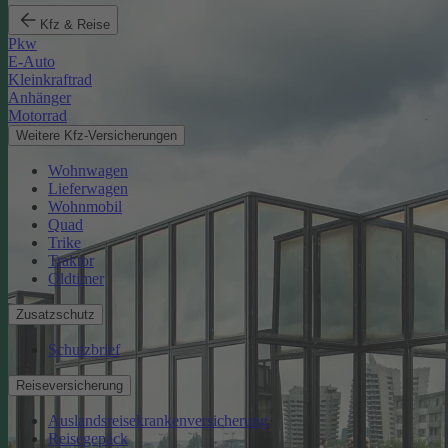
Kfz & Reise
Pkw
E-Auto
Kleinkraftrad
Anhänger
Motorrad
Weitere Kfz-Versicherungen
Wohnwagen
Lieferwagen
Wohnmobil
Quad
Trike
Traktor
Oldtimer
Zusatzschutz
Schutzbrief
Reiseversicherung
Auslandsreisekrankenversicherung
Reisegepäck