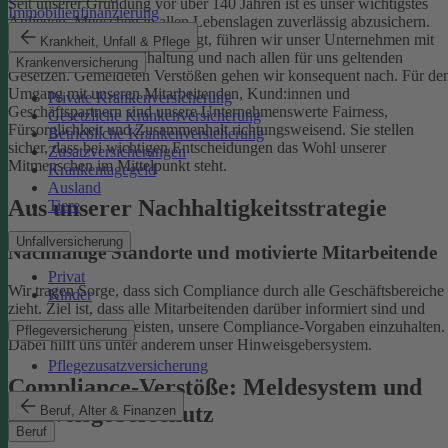
Seit unserer Gründung vor über 140 Jahren ist es unser wichtigstes
Immobilienfinanzierung
Anliegen, Menschen in allen Lebenslagen zuverlässig abzusichern.
Damit uns das weiterhin gelingt, führen wir unser Unternehmen mit
Krankheit, Unfall & Pflege
einer ethischen Grundhaltung und nach allen für uns geltenden
Krankenversicherung
Gesetzen. Gemeldeten Verstößen gehen wir konsequent nach.
Für de
Umgang mit unseren Mitarbeitenden, Kund:innen und
Private Krankenversicherung
Geschäftspartnern sind unsere Unternehmenswerte Fairness,
Gesetzliche Krankenversicherung
Fürsorglichkeit und Zusammenhalt richtungsweisend. Sie stellen
Betriebliche Krankenversicherung
sicher, dass bei wichtigen Entscheidungen das Wohl unserer
Zusatzversicherungen
Mitmenschen im Mittelpunkt steht.
Krankentagegeld
Ausland
Aus unserer Nachhaltigkeitsstrategie
Tiere
Unfallversicherung
Nachhaltige Standorte und motivierte Mitarbeitende
Privat
Wir tragen Sorge, dass sich Compliance durch alle Geschäftsbereiche
Kinder
zieht. Ziel ist, dass alle Mitarbeitenden darüber informiert sind und
einen Beitrag dazu leisten, unsere Compliance-Vorgaben einzuhalten.
Pflegeversicherung
Dabei hilft uns unter anderem unser Hinweisgebersystem.
Pflegezusatzversicherung
Compliance-Verstöße: Meldesystem und
Hinweisgeberschutz
Beruf, Alter & Finanzen
Beruf