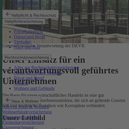
Reiserücktritt
Haftpflicht & Rechtsschutz
Haftpflichtversicherung
Privathaftpflicht
Dienst und Beruf
Tierhalter
Unternehmerische Verantwortung der DEVK
Haus und Bau
Unser Einsatz für ein
Rechtsschutzversicherung
Alles zur Rechtsschutzversicherung
verantwortungsvoll geführtes
Privat, Beruf und Verkehr
Privat und Beruf
Unternehmen
Verkehr
Wohnen und Gebäude
Die Basis für unser wirtschaftliches Handeln ist eine gut
funktionierende Unternehmensstruktur, die sich an geltende Gesetze
Haus & Wohnen
hält und unethische Praktiken wie Korruption verhindert.
Alles zu Haus & Wohnen
Wohngebäudeversicherung
Unser Leitbild
Hausratversicherung
Elementarversicherung
Glasversicherung