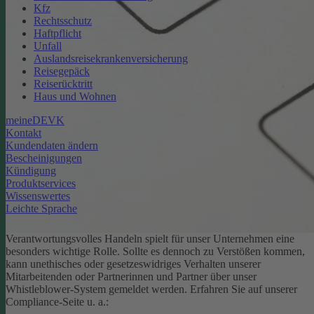
Kfz
Rechtsschutz
Haftpflicht
Unfall
Auslandsreisekrankenversicherung
Reisegepäck
Reiserücktritt
Haus und Wohnen
meineDEVK
Kontakt
Kundendaten ändern
Bescheinigungen
Kündigung
Produktservices
Wissenswertes
Leichte Sprache
Verantwortungsvolles Handeln spielt für unser Unternehmen eine
besonders wichtige Rolle. Sollte es dennoch zu Verstößen kommen,
kann unethisches oder gesetzeswidriges Verhalten unserer
Mitarbeitenden oder Partnerinnen und Partner über unser
Whistleblower-System gemeldet werden. Erfahren Sie auf unserer
Compliance-Seite u. a.: