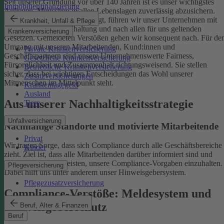
Seit unserer Gründung vor über 140 Jahren ist es unser wichtigstes
Immobilienfinanzierung
Anliegen, Menschen in allen Lebenslagen zuverlässig abzusichern.
Damit uns das weiterhin gelingt, führen wir unser Unternehmen mit
Krankheit, Unfall & Pflege
einer ethischen Grundhaltung und nach allen für uns geltenden
Krankenversicherung
Gesetzen. Gemeldeten Verstößen gehen wir konsequent nach.
Für de
Umgang mit unseren Mitarbeitenden, Kund:innen und
Private Krankenversicherung
Geschäftspartnern sind unsere Unternehmenswerte Fairness,
Gesetzliche Krankenversicherung
Fürsorglichkeit und Zusammenhalt richtungsweisend. Sie stellen
Betriebliche Krankenversicherung
sicher, dass bei wichtigen Entscheidungen das Wohl unserer
Zusatzversicherungen
Mitmenschen im Mittelpunkt steht.
Krankentagegeld
Ausland
Aus unserer Nachhaltigkeitsstrategie
Tiere
Unfallversicherung
Nachhaltige Standorte und motivierte Mitarbeitende
Privat
Wir tragen Sorge, dass sich Compliance durch alle Geschäftsbereiche
Kinder
zieht. Ziel ist, dass alle Mitarbeitenden darüber informiert sind und
einen Beitrag dazu leisten, unsere Compliance-Vorgaben einzuhalten.
Pflegeversicherung
Dabei hilft uns unter anderem unser Hinweisgebersystem.
Pflegezusatzversicherung
Compliance-Verstöße: Meldesystem und
Hinweisgeberschutz
Beruf, Alter & Finanzen
Beruf