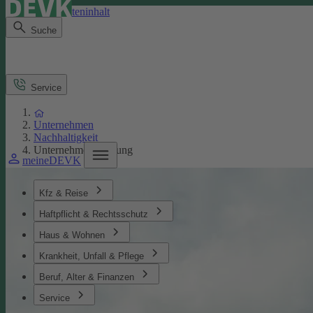
Direkt zum Seiteninhalt
Suche
Service
Unternehmen
Nachhaltigkeit
Unternehmensführung
meineDEVK
Kfz & Reise
Haftpflicht & Rechtsschutz
Haus & Wohnen
Krankheit, Unfall & Pflege
Beruf, Alter & Finanzen
Service