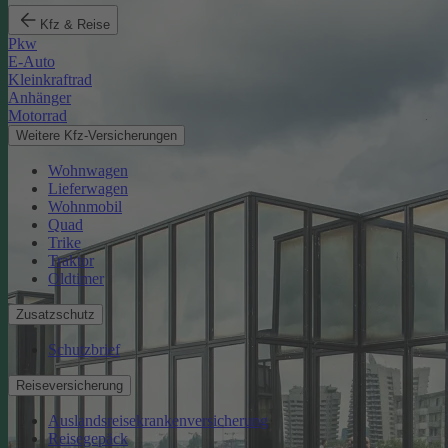
Kfz & Reise
Pkw
E-Auto
Kleinkraftrad
Anhänger
Motorrad
Weitere Kfz-Versicherungen
Wohnwagen
Lieferwagen
Wohnmobil
Quad
Trike
Traktor
Oldtimer
Zusatzschutz
Schutzbrief
Reiseversicherung
Auslandsreisekrankenversicherung
Reisegepäck