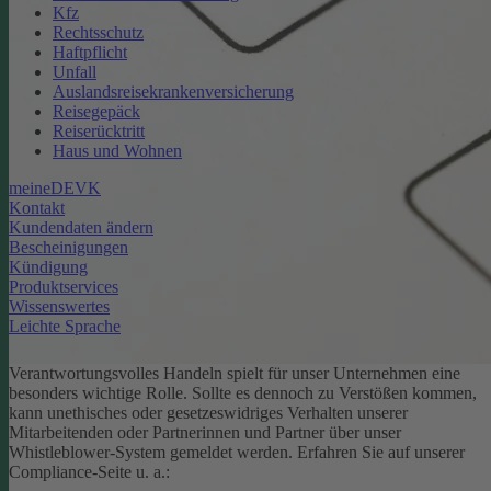
Kfz
Rechtsschutz
Haftpflicht
Unfall
Auslandsreisekrankenversicherung
Reisegepäck
Reiserücktritt
Haus und Wohnen
meineDEVK
Kontakt
Kundendaten ändern
Bescheinigungen
Kündigung
Produktservices
Wissenswertes
Leichte Sprache
Verantwortungsvolles Handeln spielt für unser Unternehmen eine
besonders wichtige Rolle. Sollte es dennoch zu Verstößen kommen,
kann unethisches oder gesetzeswidriges Verhalten unserer
Mitarbeitenden oder Partnerinnen und Partner über unser
Whistleblower-System gemeldet werden. Erfahren Sie auf unserer
Compliance-Seite u. a.: