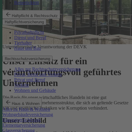
Reiserücktritt
Haftpflicht & Rechtsschutz
Haftpflichtversicherung
Privathaftpflicht
Dienst und Beruf
Tierhalter
Unternehmerische Verantwortung der DEVK
Haus und Bau
Unser Einsatz für ein
Rechtsschutzversicherung
Alles zur Rechtsschutzversicherung
verantwortungsvoll geführtes
Privat, Beruf und Verkehr
Privat und Beruf
Unternehmen
Verkehr
Wohnen und Gebäude
Die Basis für unser wirtschaftliches Handeln ist eine gut
funktionierende Unternehmensstruktur, die sich an geltende Gesetze
Haus & Wohnen
hält und unethische Praktiken wie Korruption verhindert.
Alles zu Haus & Wohnen
Wohngebäudeversicherung
Unser Leitbild
Hausratversicherung
Elementarversicherung
Glasversicherung