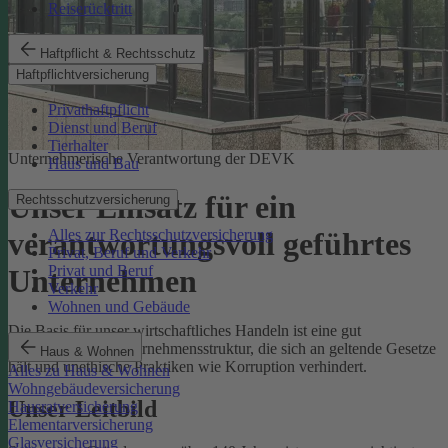
Reiserücktritt
Haftpflicht & Rechtsschutz
Haftpflichtversicherung
Privathaftpflicht
Dienst und Beruf
Tierhalter
Unternehmerische Verantwortung der DEVK
Haus und Bau
Unser Einsatz für ein
Rechtsschutzversicherung
Alles zur Rechtsschutzversicherung
verantwortungsvoll geführtes
Privat, Beruf und Verkehr
Privat und Beruf
Unternehmen
Verkehr
Wohnen und Gebäude
Die Basis für unser wirtschaftliches Handeln ist eine gut
funktionierende Unternehmensstruktur, die sich an geltende Gesetze
Haus & Wohnen
hält und unethische Praktiken wie Korruption verhindert.
Alles zu Haus & Wohnen
Wohngebäudeversicherung
Unser Leitbild
Hausratversicherung
Elementarversicherung
Glasversicherung