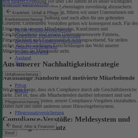
Seit unserer Gründung vor über 140 Jahren ist es unser wichtigstes
Immobilienfinanzierung
Anliegen, Menschen in allen Lebenslagen zuverlässig abzusichern.
Damit uns das weiterhin gelingt, führen wir unser Unternehmen mit
Krankheit, Unfall & Pflege
einer ethischen Grundhaltung und nach allen für uns geltenden
Krankenversicherung
Gesetzen. Gemeldeten Verstößen gehen wir konsequent nach.
Für de
Umgang mit unseren Mitarbeitenden, Kund:innen und
Private Krankenversicherung
Geschäftspartnern sind unsere Unternehmenswerte Fairness,
Gesetzliche Krankenversicherung
Fürsorglichkeit und Zusammenhalt richtungsweisend. Sie stellen
Betriebliche Krankenversicherung
sicher, dass bei wichtigen Entscheidungen das Wohl unserer
Zusatzversicherungen
Mitmenschen im Mittelpunkt steht.
Krankentagegeld
Ausland
Aus unserer Nachhaltigkeitsstrategie
Tiere
Unfallversicherung
Nachhaltige Standorte und motivierte Mitarbeitende
Privat
Wir tragen Sorge, dass sich Compliance durch alle Geschäftsbereiche
Kinder
zieht. Ziel ist, dass alle Mitarbeitenden darüber informiert sind und
einen Beitrag dazu leisten, unsere Compliance-Vorgaben einzuhalten.
Pflegeversicherung
Dabei hilft uns unter anderem unser Hinweisgebersystem.
Pflegezusatzversicherung
Compliance-Verstöße: Meldesystem und
Hinweisgeberschutz
Beruf, Alter & Finanzen
Beruf