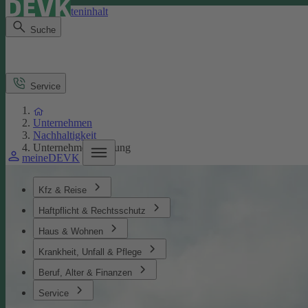
Direkt zum Seiteninhalt
Suche
Service
Unternehmen
Nachhaltigkeit
Unternehmensführung
meineDEVK
Kfz & Reise
Haftpflicht & Rechtsschutz
Haus & Wohnen
Krankheit, Unfall & Pflege
Beruf, Alter & Finanzen
Service