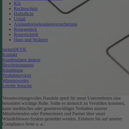
Kfz
Rechtsschutz
Haftpflicht
Unfall
Auslandsreisekrankenversicherung
Reisegepäck
Reiserücktritt
Haus und Wohnen
meineDEVK
Kontakt
Kundendaten ändern
Bescheinigungen
Kündigung
Produktservices
Wissenswertes
Leichte Sprache
Verantwortungsvolles Handeln spielt für unser Unternehmen eine
besonders wichtige Rolle. Sollte es dennoch zu Verstößen kommen,
kann unethisches oder gesetzeswidriges Verhalten unserer
Mitarbeitenden oder Partnerinnen und Partner über unser
Whistleblower-System gemeldet werden. Erfahren Sie auf unserer
Compliance-Seite u. a.: