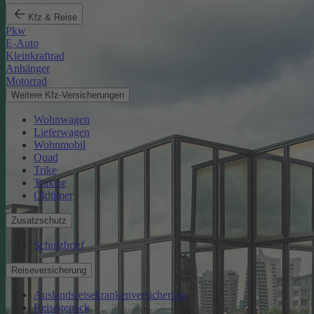
Kfz & Reise
Pkw
E-Auto
Kleinkraftrad
Anhänger
Motorrad
Weitere Kfz-Versicherungen
Wohnwagen
Lieferwagen
Wohnmobil
Quad
Trike
Traktor
Oldtimer
Zusatzschutz
Schutzbrief
Reiseversicherung
Auslandsreisekrankenversicherung
Reisegepäck