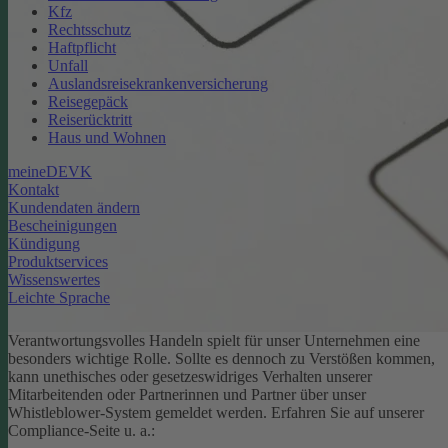
Kfz
Rechtsschutz
Haftpflicht
Unfall
Auslandsreisekrankenversicherung
Reisegepäck
Reiserücktritt
Haus und Wohnen
meineDEVK
Kontakt
Kundendaten ändern
Bescheinigungen
Kündigung
Produktservices
Wissenswertes
Leichte Sprache
Verantwortungsvolles Handeln spielt für unser Unternehmen eine
besonders wichtige Rolle. Sollte es dennoch zu Verstößen kommen,
kann unethisches oder gesetzeswidriges Verhalten unserer
Mitarbeitenden oder Partnerinnen und Partner über unser
Whistleblower-System gemeldet werden. Erfahren Sie auf unserer
Compliance-Seite u. a.: