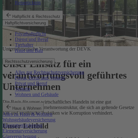
Reiserücktritt
Haftpflicht & Rechtsschutz
Haftpflichtversicherung
Privathaftpflicht
Dienst und Beruf
Tierhalter
Unternehmerische Verantwortung der DEVK
Haus und Bau
Unser Einsatz für ein
Rechtsschutzversicherung
Alles zur Rechtsschutzversicherung
verantwortungsvoll geführtes
Privat, Beruf und Verkehr
Privat und Beruf
Unternehmen
Verkehr
Wohnen und Gebäude
Die Basis für unser wirtschaftliches Handeln ist eine gut
funktionierende Unternehmensstruktur, die sich an geltende Gesetze
Haus & Wohnen
hält und unethische Praktiken wie Korruption verhindert.
Alles zu Haus & Wohnen
Wohngebäudeversicherung
Unser Leitbild
Hausratversicherung
Elementarversicherung
Glasversicherung