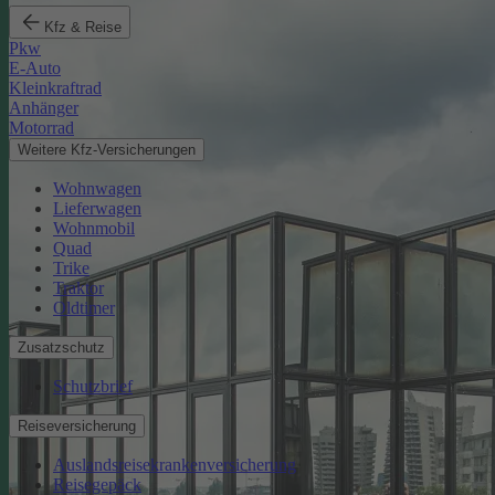
Kfz & Reise
Pkw
E-Auto
Kleinkraftrad
Anhänger
Motorrad
Weitere Kfz-Versicherungen
Wohnwagen
Lieferwagen
Wohnmobil
Quad
Trike
Traktor
Oldtimer
Zusatzschutz
Schutzbrief
Reiseversicherung
Auslandsreisekrankenversicherung
Reisegepäck