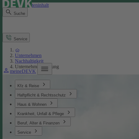
Direkt zum Seiteninhalt
Suche
Service
Unternehmen
Nachhaltigkeit
Unternehmensführung
meineDEVK
Kfz & Reise
Haftpflicht & Rechtsschutz
Haus & Wohnen
Krankheit, Unfall & Pflege
Beruf, Alter & Finanzen
Service