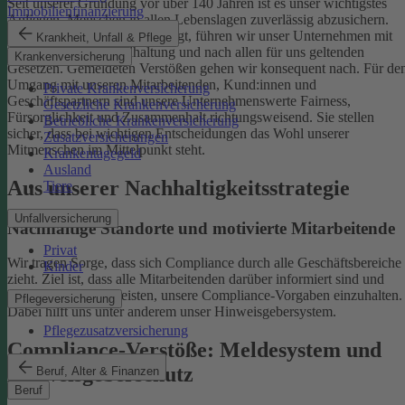
Seit unserer Gründung vor über 140 Jahren ist es unser wichtigstes
Immobilienfinanzierung
Anliegen, Menschen in allen Lebenslagen zuverlässig abzusichern.
Damit uns das weiterhin gelingt, führen wir unser Unternehmen mit
Krankheit, Unfall & Pflege
einer ethischen Grundhaltung und nach allen für uns geltenden
Krankenversicherung
Gesetzen. Gemeldeten Verstößen gehen wir konsequent nach.
Für de
Umgang mit unseren Mitarbeitenden, Kund:innen und
Private Krankenversicherung
Geschäftspartnern sind unsere Unternehmenswerte Fairness,
Gesetzliche Krankenversicherung
Fürsorglichkeit und Zusammenhalt richtungsweisend. Sie stellen
Betriebliche Krankenversicherung
sicher, dass bei wichtigen Entscheidungen das Wohl unserer
Zusatzversicherungen
Mitmenschen im Mittelpunkt steht.
Krankentagegeld
Ausland
Aus unserer Nachhaltigkeitsstrategie
Tiere
Unfallversicherung
Nachhaltige Standorte und motivierte Mitarbeitende
Privat
Wir tragen Sorge, dass sich Compliance durch alle Geschäftsbereiche
Kinder
zieht. Ziel ist, dass alle Mitarbeitenden darüber informiert sind und
einen Beitrag dazu leisten, unsere Compliance-Vorgaben einzuhalten.
Pflegeversicherung
Dabei hilft uns unter anderem unser Hinweisgebersystem.
Pflegezusatzversicherung
Compliance-Verstöße: Meldesystem und
Hinweisgeberschutz
Beruf, Alter & Finanzen
Beruf