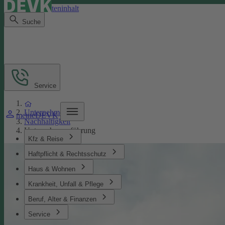
Direkt zum Seiteninhalt
Suche
Service
Unternehmen
meineDEVK
Nachhaltigkeit
Unternehmensführung
Kfz & Reise
Haftpflicht & Rechtsschutz
Haus & Wohnen
Krankheit, Unfall & Pflege
Beruf, Alter & Finanzen
Service