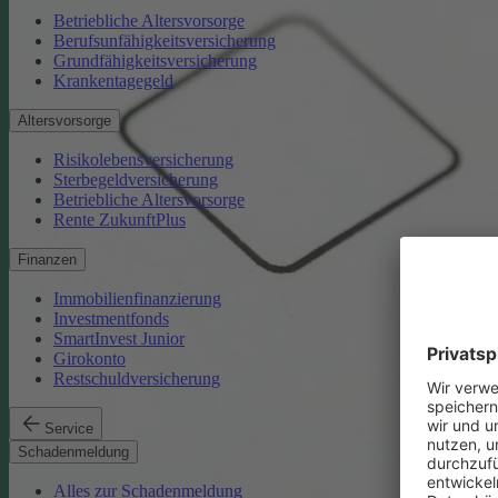
Betriebliche Altersvorsorge
Berufsunfähigkeitsversicherung
Grundfähigkeitsversicherung
Krankentagegeld
Altersvorsorge
Risikolebensversicherung
Sterbegeldversicherung
Betriebliche Altersvorsorge
Rente ZukunftPlus
Finanzen
Immobilienfinanzierung
Investmentfonds
SmartInvest Junior
Girokonto
Restschuldversicherung
Service
Schadenmeldung
Alles zur Schadenmeldung