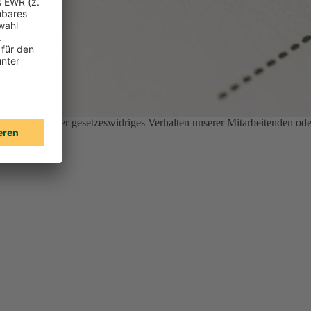
nethisches oder gesetzeswidriges Verhalten unserer Mitarbeitenden ode