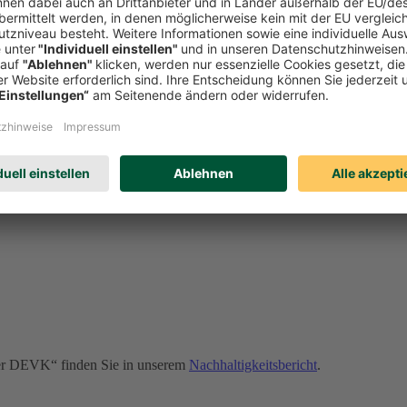
onders wichtige Rolle. Sollte es dennoch zu Verstößen kommen, kann u
erden. Erfahren Sie auf unserer Compliance-Seite u. a.:
der DEVK“ finden Sie in unserem
Nachhaltigkeitsbericht
.