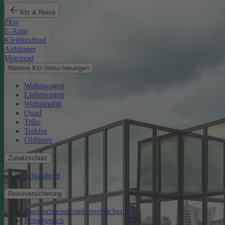
Kfz & Reise
Pkw
E-Auto
Kleinkraftrad
Anhänger
Motorrad
Weitere Kfz-Versicherungen
Wohnwagen
Lieferwagen
Wohnmobil
Quad
Trike
Traktor
Oldtimer
Zusatzschutz
Schutzbrief
Reiseversicherung
Auslandsreisekrankenversicherung
Reisegepäck