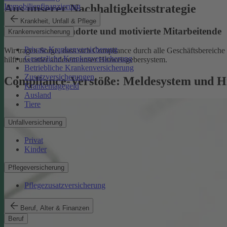
Aus unserer Nachhaltigkeitsstrategie
Immobilienfinanzierung
Krankheit, Unfall & Pflege
Nachhaltige Standorte und motivierte Mitarbeitende
Krankenversicherung
Private Krankenversicherung
Wir tragen Sorge, dass sich Compliance durch alle Geschäftsbereiche z
Gesetzliche Krankenversicherung
hilft uns unter anderem unser Hinweisgebersystem.
Betriebliche Krankenversicherung
Zusatzversicherungen
Compliance-Verstöße: Meldesystem und H
Krankentagegeld
Ausland
Tiere
Unfallversicherung
Privat
Kinder
Pflegeversicherung
Pflegezusatzversicherung
Beruf, Alter & Finanzen
Beruf