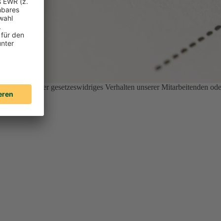
nethisches oder gesetzeswidriges Verhalten unserer Mitarbeitenden ode