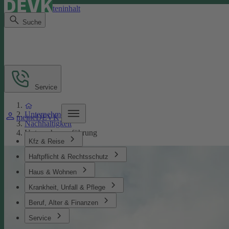
Direkt zum Seiteninhalt
Suche
Service
Unternehmen
meineDEVK
Nachhaltigkeit
Unternehmensführung
Kfz & Reise
Haftpflicht & Rechtsschutz
Haus & Wohnen
Krankheit, Unfall & Pflege
Beruf, Alter & Finanzen
Service