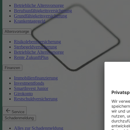
Betriebliche Altersvorsorge
Berufsunfähigkeitsversicherung
Grundfähigkeitsversicherung
Krankentagegeld
Altersvorsorge
Risikolebensversicherung
Sterbegeldversicherung
Betriebliche Altersvorsorge
Rente ZukunftPlus
Finanzen
Immobilienfinanzierung
Investmentfonds
SmartInvest Junior
Girokonto
Restschuldversicherung
Service
Schadenmeldung
Alles zur Schadenmeldung