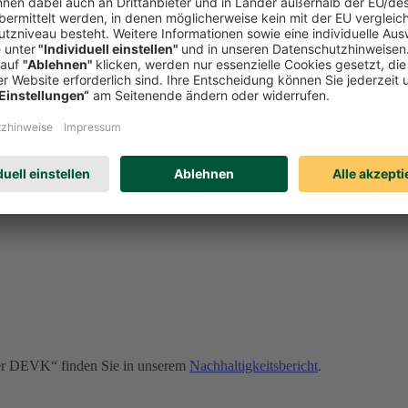
onders wichtige Rolle. Sollte es dennoch zu Verstößen kommen, kann u
erden. Erfahren Sie auf unserer Compliance-Seite u. a.:
der DEVK“ finden Sie in unserem
Nachhaltigkeitsbericht
.