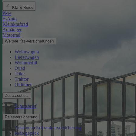
Kfz & Reise
Pkw
E-Auto
Kleinkraftrad
Anhänger
Motorrad
Weitere Kfz-Versicherungen
Wohnwagen
Lieferwagen
Wohnmobil
Quad
Trike
Traktor
Oldtimer
Zusatzschutz
Schutzbrief
Reiseversicherung
Auslandsreisekrankenversicherung
Reisegepäck