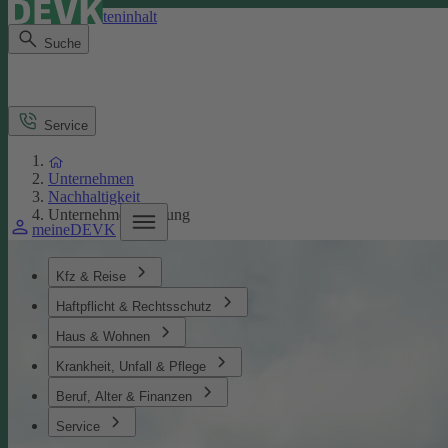
Direkt zum Seiteninhalt
Suche
Service
Unternehmen
Nachhaltigkeit
Unternehmensführung
meineDEVK
Kfz & Reise
Haftpflicht & Rechtsschutz
Haus & Wohnen
Krankheit, Unfall & Pflege
Beruf, Alter & Finanzen
Service