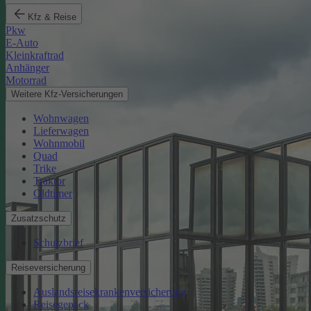
Kfz & Reise
Pkw
E-Auto
Kleinkraftrad
Anhänger
Motorrad
Weitere Kfz-Versicherungen
Wohnwagen
Lieferwagen
Wohnmobil
Quad
Trike
Traktor
Oldtimer
Zusatzschutz
Schutzbrief
Reiseversicherung
Auslandsreisekrankenversicherung
Reisegepäck