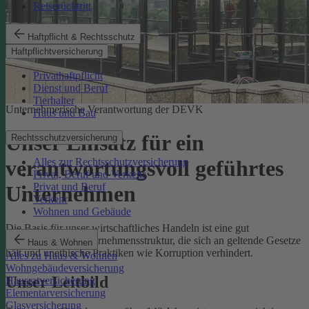
Reiserücktritt
Haftpflicht & Rechtsschutz
Haftpflichtversicherung
Privathaftpflicht
Dienst und Beruf
Tierhalter
Unternehmerische Verantwortung der DEVK
Haus und Bau
Unser Einsatz für ein
Rechtsschutzversicherung
Alles zur Rechtsschutzversicherung
verantwortungsvoll geführtes
Privat, Beruf und Verkehr
Privat und Beruf
Unternehmen
Verkehr
Wohnen und Gebäude
Die Basis für unser wirtschaftliches Handeln ist eine gut
funktionierende Unternehmensstruktur, die sich an geltende Gesetze
Haus & Wohnen
hält und unethische Praktiken wie Korruption verhindert.
Alles zu Haus & Wohnen
Wohngebäudeversicherung
Unser Leitbild
Hausratversicherung
Elementarversicherung
Glasversicherung