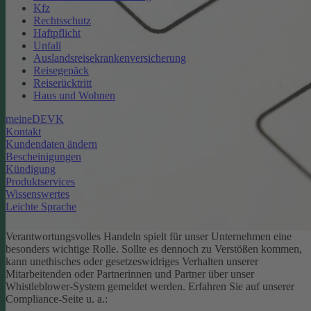
Kfz
Rechtsschutz
Haftpflicht
Unfall
Auslandsreisekrankenversicherung
Reisegepäck
Reiserücktritt
Haus und Wohnen
meineDEVK
Kontakt
Kundendaten ändern
Bescheinigungen
Kündigung
Produktservices
Wissenswertes
Leichte Sprache
Verantwortungsvolles Handeln spielt für unser Unternehmen eine
besonders wichtige Rolle. Sollte es dennoch zu Verstößen kommen,
kann unethisches oder gesetzeswidriges Verhalten unserer
Mitarbeitenden oder Partnerinnen und Partner über unser
Whistleblower-System gemeldet werden. Erfahren Sie auf unserer
Compliance-Seite u. a.: