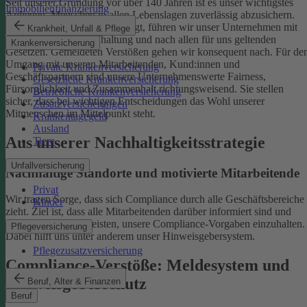
Seit unserer Gründung vor über 140 Jahren ist es unser wichtigstes
Immobilienfinanzierung
Anliegen, Menschen in allen Lebenslagen zuverlässig abzusichern.
Damit uns das weiterhin gelingt, führen wir unser Unternehmen mit
Krankheit, Unfall & Pflege
einer ethischen Grundhaltung und nach allen für uns geltenden
Krankenversicherung
Gesetzen. Gemeldeten Verstößen gehen wir konsequent nach.
Für de
Umgang mit unseren Mitarbeitenden, Kund:innen und
Private Krankenversicherung
Geschäftspartnern sind unsere Unternehmenswerte Fairness,
Gesetzliche Krankenversicherung
Fürsorglichkeit und Zusammenhalt richtungsweisend. Sie stellen
Betriebliche Krankenversicherung
sicher, dass bei wichtigen Entscheidungen das Wohl unserer
Zusatzversicherungen
Mitmenschen im Mittelpunkt steht.
Krankentagegeld
Ausland
Aus unserer Nachhaltigkeitsstrategie
Tiere
Unfallversicherung
Nachhaltige Standorte und motivierte Mitarbeitende
Privat
Wir tragen Sorge, dass sich Compliance durch alle Geschäftsbereiche
Kinder
zieht. Ziel ist, dass alle Mitarbeitenden darüber informiert sind und
einen Beitrag dazu leisten, unsere Compliance-Vorgaben einzuhalten.
Pflegeversicherung
Dabei hilft uns unter anderem unser Hinweisgebersystem.
Pflegezusatzversicherung
Compliance-Verstöße: Meldesystem und
Hinweisgeberschutz
Beruf, Alter & Finanzen
Beruf