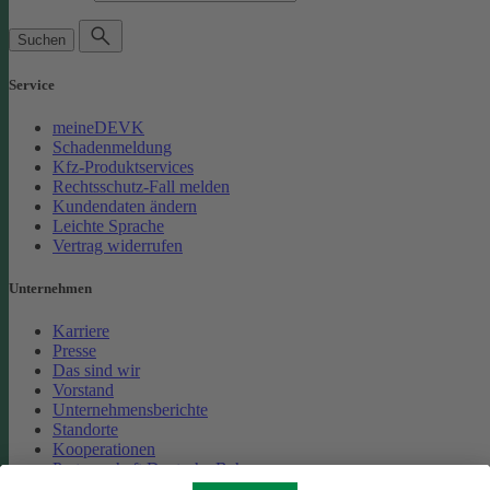
Suchen
Service
meineDEVK
Schadenmeldung
Kfz-Produktservices
Rechtsschutz-Fall melden
Kundendaten ändern
Leichte Sprache
Vertrag widerrufen
Unternehmen
Karriere
Presse
Das sind wir
Vorstand
Unternehmensberichte
Standorte
Kooperationen
Partnerschaft Deutsche Bahn
Nachhaltigkeit