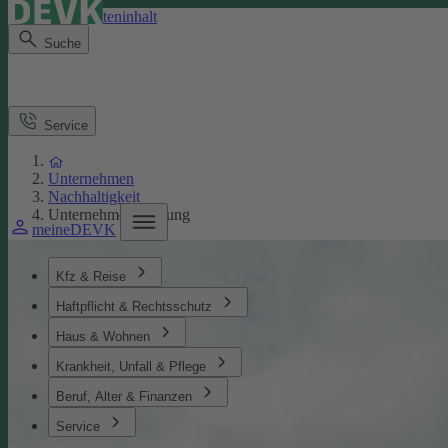
Direkt zum Seiteninhalt
Suche
Service
Unternehmen
Nachhaltigkeit
Unternehmensführung
meineDEVK
Kfz & Reise
Haftpflicht & Rechtsschutz
Haus & Wohnen
Krankheit, Unfall & Pflege
Beruf, Alter & Finanzen
Service