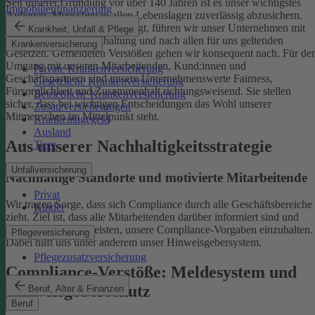
Seit unserer Gründung vor über 140 Jahren ist es unser wichtigstes
Immobilienfinanzierung
Anliegen, Menschen in allen Lebenslagen zuverlässig abzusichern.
Damit uns das weiterhin gelingt, führen wir unser Unternehmen mit
Krankheit, Unfall & Pflege
einer ethischen Grundhaltung und nach allen für uns geltenden
Krankenversicherung
Gesetzen. Gemeldeten Verstößen gehen wir konsequent nach.
Für de
Umgang mit unseren Mitarbeitenden, Kund:innen und
Private Krankenversicherung
Geschäftspartnern sind unsere Unternehmenswerte Fairness,
Gesetzliche Krankenversicherung
Fürsorglichkeit und Zusammenhalt richtungsweisend. Sie stellen
Betriebliche Krankenversicherung
sicher, dass bei wichtigen Entscheidungen das Wohl unserer
Zusatzversicherungen
Mitmenschen im Mittelpunkt steht.
Krankentagegeld
Ausland
Aus unserer Nachhaltigkeitsstrategie
Tiere
Unfallversicherung
Nachhaltige Standorte und motivierte Mitarbeitende
Privat
Wir tragen Sorge, dass sich Compliance durch alle Geschäftsbereiche
Kinder
zieht. Ziel ist, dass alle Mitarbeitenden darüber informiert sind und
einen Beitrag dazu leisten, unsere Compliance-Vorgaben einzuhalten.
Pflegeversicherung
Dabei hilft uns unter anderem unser Hinweisgebersystem.
Pflegezusatzversicherung
Compliance-Verstöße: Meldesystem und
Hinweisgeberschutz
Beruf, Alter & Finanzen
Beruf