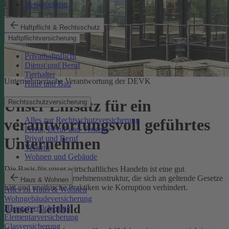
Reiserücktritt
Haftpflicht & Rechtsschutz
Haftpflichtversicherung
Privathaftpflicht
Dienst und Beruf
Tierhalter
Unternehmerische Verantwortung der DEVK
Haus und Bau
Unser Einsatz für ein
Rechtsschutzversicherung
Alles zur Rechtsschutzversicherung
verantwortungsvoll geführtes
Privat, Beruf und Verkehr
Privat und Beruf
Unternehmen
Verkehr
Wohnen und Gebäude
Die Basis für unser wirtschaftliches Handeln ist eine gut
funktionierende Unternehmensstruktur, die sich an geltende Gesetze
Haus & Wohnen
hält und unethische Praktiken wie Korruption verhindert.
Alles zu Haus & Wohnen
Wohngebäudeversicherung
Unser Leitbild
Hausratversicherung
Elementarversicherung
Glasversicherung