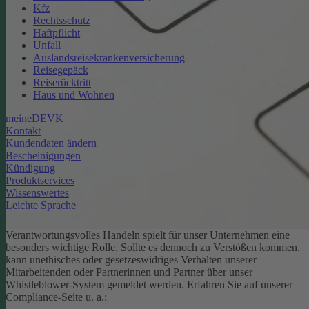
Kfz
Rechtsschutz
Haftpflicht
Unfall
Auslandsreisekrankenversicherung
Reisegepäck
Reiserücktritt
Haus und Wohnen
meineDEVK
Kontakt
Kundendaten ändern
Bescheinigungen
Kündigung
Produktservices
Wissenswertes
Leichte Sprache
Verantwortungsvolles Handeln spielt für unser Unternehmen eine
besonders wichtige Rolle. Sollte es dennoch zu Verstößen kommen,
kann unethisches oder gesetzeswidriges Verhalten unserer
Mitarbeitenden oder Partnerinnen und Partner über unser
Whistleblower-System gemeldet werden. Erfahren Sie auf unserer
Compliance-Seite u. a.: