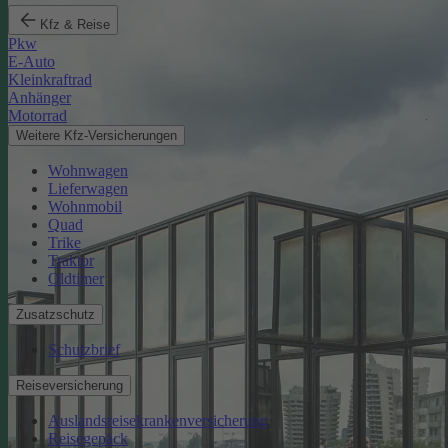
Kfz & Reise
Pkw
E-Auto
Kleinkraftrad
Anhänger
Motorrad
Weitere Kfz-Versicherungen
Wohnwagen
Lieferwagen
Wohnmobil
Quad
Trike
Traktor
Oldtimer
Zusatzschutz
Schutzbrief
Reiseversicherung
Auslandsreisekrankenversicherung
Reisegepäck