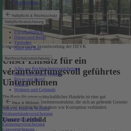
Reiserücktritt
Haftpflicht & Rechtsschutz
Haftpflichtversicherung
Privathaftpflicht
Dienst und Beruf
Tierhalter
Unternehmerische Verantwortung der DEVK
Haus und Bau
Unser Einsatz für ein
Rechtsschutzversicherung
Alles zur Rechtsschutzversicherung
verantwortungsvoll geführtes
Privat, Beruf und Verkehr
Privat und Beruf
Unternehmen
Verkehr
Wohnen und Gebäude
Die Basis für unser wirtschaftliches Handeln ist eine gut
funktionierende Unternehmensstruktur, die sich an geltende Gesetze
Haus & Wohnen
hält und unethische Praktiken wie Korruption verhindert.
Alles zu Haus & Wohnen
Wohngebäudeversicherung
Unser Leitbild
Hausratversicherung
Elementarversicherung
Glasversicherung