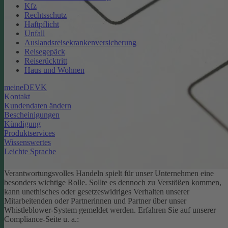
Kfz
Rechtsschutz
Haftpflicht
Unfall
Auslandsreisekrankenversicherung
Reisegepäck
Reiserücktritt
Haus und Wohnen
meineDEVK
Kontakt
Kundendaten ändern
Bescheinigungen
Kündigung
Produktservices
Wissenswertes
Leichte Sprache
Verantwortungsvolles Handeln spielt für unser Unternehmen eine
besonders wichtige Rolle. Sollte es dennoch zu Verstößen kommen,
kann unethisches oder gesetzeswidriges Verhalten unserer
Mitarbeitenden oder Partnerinnen und Partner über unser
Whistleblower-System gemeldet werden. Erfahren Sie auf unserer
Compliance-Seite u. a.: