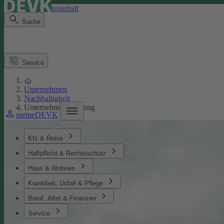
Direkt zum Seiteninhalt
Suche
Service
Unternehmen
Nachhaltigkeit
Unternehmensführung
meineDEVK
Kfz & Reise
Haftpflicht & Rechtsschutz
Haus & Wohnen
Krankheit, Unfall & Pflege
Beruf, Alter & Finanzen
Service