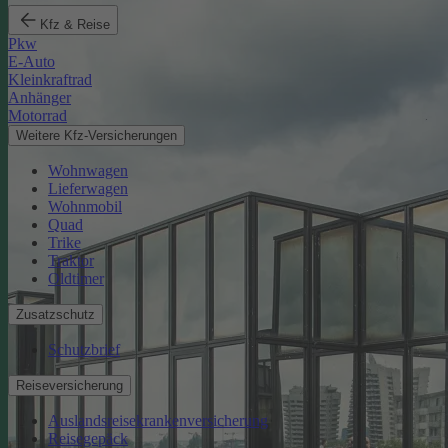
Kfz & Reise
Pkw
E-Auto
Kleinkraftrad
Anhänger
Motorrad
Weitere Kfz-Versicherungen
Wohnwagen
Lieferwagen
Wohnmobil
Quad
Trike
Traktor
Oldtimer
Zusatzschutz
Schutzbrief
Reiseversicherung
Auslandsreisekrankenversicherung
Reisegepäck