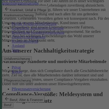
Seit unserer Gründung vor über 140 Jahren ist es unser wichtigstes
Immobilienfinanzierung
Anliegen, Menschen in allen Lebenslagen zuverlässig abzusichern.
Damit uns das weiterhin gelingt, führen wir unser Unternehmen mit
Krankheit, Unfall & Pflege
einer ethischen Grundhaltung und nach allen für uns geltenden
Krankenversicherung
Gesetzen. Gemeldeten Verstößen gehen wir konsequent nach.
Für de
Umgang mit unseren Mitarbeitenden, Kund:innen und
Private Krankenversicherung
Geschäftspartnern sind unsere Unternehmenswerte Fairness,
Gesetzliche Krankenversicherung
Fürsorglichkeit und Zusammenhalt richtungsweisend. Sie stellen
Betriebliche Krankenversicherung
sicher, dass bei wichtigen Entscheidungen das Wohl unserer
Zusatzversicherungen
Mitmenschen im Mittelpunkt steht.
Krankentagegeld
Ausland
Aus unserer Nachhaltigkeitsstrategie
Tiere
Unfallversicherung
Nachhaltige Standorte und motivierte Mitarbeitende
Privat
Wir tragen Sorge, dass sich Compliance durch alle Geschäftsbereiche
Kinder
zieht. Ziel ist, dass alle Mitarbeitenden darüber informiert sind und
einen Beitrag dazu leisten, unsere Compliance-Vorgaben einzuhalten.
Pflegeversicherung
Dabei hilft uns unter anderem unser Hinweisgebersystem.
Pflegezusatzversicherung
Compliance-Verstöße: Meldesystem und
Hinweisgeberschutz
Beruf, Alter & Finanzen
Beruf