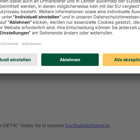
onders wichtige Rolle. Sollte es dennoch zu Verstößen kommen, kann u
erden. Erfahren Sie auf unserer Compliance-Seite u. a.:
der DEVK“ finden Sie in unserem
Nachhaltigkeitsbericht
.