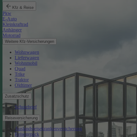
Kfz & Reise
Pkw
E-Auto
Kleinkraftrad
Anhänger
Motorrad
Weitere Kfz-Versicherungen
Wohnwagen
Lieferwagen
Wohnmobil
Quad
Trike
Traktor
Oldtimer
Zusatzschutz
Schutzbrief
Reiseversicherung
Auslandsreisekrankenversicherung
Reisegepäck