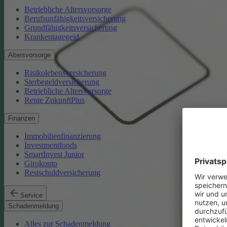
Betriebliche Altersvorsorge
Berufsunfähigkeitsversicherung
Grundfähigkeitsversicherung
Krankentagegeld
Altersvorsorge
Risikolebensversicherung
Sterbegeldversicherung
Betriebliche Altersvorsorge
Rente ZukunftPlus
Finanzen
Immobilienfinanzierung
Investmentfonds
SmartInvest Junior
Girokonto
Restschuldversicherung
Service
Schadenmeldung
Alles zur Schadenmeldung