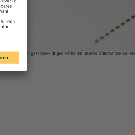
nethisches oder gesetzeswidriges Verhalten unserer Mitarbeitenden ode