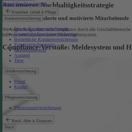
Aus unserer Nachhaltigkeitsstrategie
Immobilienfinanzierung
Krankheit, Unfall & Pflege
Nachhaltige Standorte und motivierte Mitarbeitende
Krankenversicherung
Private Krankenversicherung
Wir tragen Sorge, dass sich Compliance durch alle Geschäftsbereiche z
Gesetzliche Krankenversicherung
hilft uns unter anderem unser Hinweisgebersystem.
Betriebliche Krankenversicherung
Zusatzversicherungen
Compliance-Verstöße: Meldesystem und H
Krankentagegeld
Ausland
Tiere
Unfallversicherung
Privat
Kinder
Pflegeversicherung
Pflegezusatzversicherung
Beruf, Alter & Finanzen
Beruf