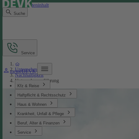
Direkt zum Seiteninhalt
Suche
Service
Unternehmen
meineDEVK
Nachhaltigkeit
Unternehmensführung
Kfz & Reise
Haftpflicht & Rechtsschutz
Haus & Wohnen
Krankheit, Unfall & Pflege
Beruf, Alter & Finanzen
Service