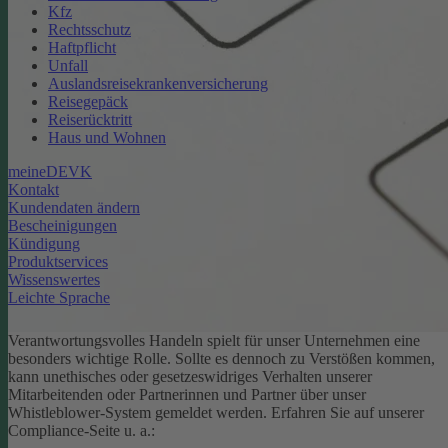
Kfz
Rechtsschutz
Haftpflicht
Unfall
Auslandsreisekrankenversicherung
Reisegepäck
Reiserücktritt
Haus und Wohnen
meineDEVK
Kontakt
Kundendaten ändern
Bescheinigungen
Kündigung
Produktservices
Wissenswertes
Leichte Sprache
Verantwortungsvolles Handeln spielt für unser Unternehmen eine
besonders wichtige Rolle. Sollte es dennoch zu Verstößen kommen,
kann unethisches oder gesetzeswidriges Verhalten unserer
Mitarbeitenden oder Partnerinnen und Partner über unser
Whistleblower-System gemeldet werden. Erfahren Sie auf unserer
Compliance-Seite u. a.: