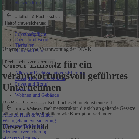
Reiserücktritt
Haftpflicht & Rechtsschutz
Haftpflichtversicherung
Privathaftpflicht
Dienst und Beruf
Tierhalter
Unternehmerische Verantwortung der DEVK
Haus und Bau
Unser Einsatz für ein
Rechtsschutzversicherung
Alles zur Rechtsschutzversicherung
verantwortungsvoll geführtes
Privat, Beruf und Verkehr
Privat und Beruf
Unternehmen
Verkehr
Wohnen und Gebäude
Die Basis für unser wirtschaftliches Handeln ist eine gut
funktionierende Unternehmensstruktur, die sich an geltende Gesetze
Haus & Wohnen
hält und unethische Praktiken wie Korruption verhindert.
Alles zu Haus & Wohnen
Wohngebäudeversicherung
Unser Leitbild
Hausratversicherung
Elementarversicherung
Glasversicherung