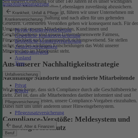
Seit unserer Gründung vor über 140 Jahren ist es unser wichtigstes
Immobilienfinanzierung
Anliegen, Menschen in allen Lebenslagen zuverlässig abzusichern.
Damit uns das weiterhin gelingt, führen wir unser Unternehmen mit
Krankheit, Unfall & Pflege
einer ethischen Grundhaltung und nach allen für uns geltenden
Krankenversicherung
Gesetzen. Gemeldeten Verstößen gehen wir konsequent nach.
Für de
Umgang mit unseren Mitarbeitenden, Kund:innen und
Private Krankenversicherung
Geschäftspartnern sind unsere Unternehmenswerte Fairness,
Gesetzliche Krankenversicherung
Fürsorglichkeit und Zusammenhalt richtungsweisend. Sie stellen
Betriebliche Krankenversicherung
sicher, dass bei wichtigen Entscheidungen das Wohl unserer
Zusatzversicherungen
Mitmenschen im Mittelpunkt steht.
Krankentagegeld
Ausland
Aus unserer Nachhaltigkeitsstrategie
Tiere
Unfallversicherung
Nachhaltige Standorte und motivierte Mitarbeitende
Privat
Wir tragen Sorge, dass sich Compliance durch alle Geschäftsbereiche
Kinder
zieht. Ziel ist, dass alle Mitarbeitenden darüber informiert sind und
einen Beitrag dazu leisten, unsere Compliance-Vorgaben einzuhalten.
Pflegeversicherung
Dabei hilft uns unter anderem unser Hinweisgebersystem.
Pflegezusatzversicherung
Compliance-Verstöße: Meldesystem und
Hinweisgeberschutz
Beruf, Alter & Finanzen
Beruf