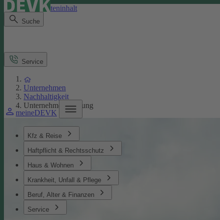
Direkt zum Seiteninhalt
Suche
Service
Unternehmen
Nachhaltigkeit
Unternehmensführung
meineDEVK
Kfz & Reise
Haftpflicht & Rechtsschutz
Haus & Wohnen
Krankheit, Unfall & Pflege
Beruf, Alter & Finanzen
Service