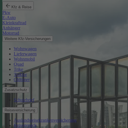
Kfz & Reise
Pkw
E-Auto
Kleinkraftrad
Anhänger
Motorrad
Weitere Kfz-Versicherungen
Wohnwagen
Lieferwagen
Wohnmobil
Quad
Trike
Traktor
Oldtimer
Zusatzschutz
Schutzbrief
Reiseversicherung
Auslandsreisekrankenversicherung
Reisegepäck