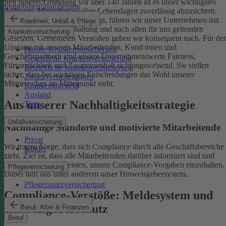
Seit unserer Gründung vor über 140 Jahren ist es unser wichtigstes
Immobilienfinanzierung
Anliegen, Menschen in allen Lebenslagen zuverlässig abzusichern.
Damit uns das weiterhin gelingt, führen wir unser Unternehmen mit
Krankheit, Unfall & Pflege
einer ethischen Grundhaltung und nach allen für uns geltenden
Krankenversicherung
Gesetzen. Gemeldeten Verstößen gehen wir konsequent nach.
Für de
Umgang mit unseren Mitarbeitenden, Kund:innen und
Private Krankenversicherung
Geschäftspartnern sind unsere Unternehmenswerte Fairness,
Gesetzliche Krankenversicherung
Fürsorglichkeit und Zusammenhalt richtungsweisend. Sie stellen
Betriebliche Krankenversicherung
sicher, dass bei wichtigen Entscheidungen das Wohl unserer
Zusatzversicherungen
Mitmenschen im Mittelpunkt steht.
Krankentagegeld
Ausland
Aus unserer Nachhaltigkeitsstrategie
Tiere
Unfallversicherung
Nachhaltige Standorte und motivierte Mitarbeitende
Privat
Wir tragen Sorge, dass sich Compliance durch alle Geschäftsbereiche
Kinder
zieht. Ziel ist, dass alle Mitarbeitenden darüber informiert sind und
einen Beitrag dazu leisten, unsere Compliance-Vorgaben einzuhalten.
Pflegeversicherung
Dabei hilft uns unter anderem unser Hinweisgebersystem.
Pflegezusatzversicherung
Compliance-Verstöße: Meldesystem und
Hinweisgeberschutz
Beruf, Alter & Finanzen
Beruf