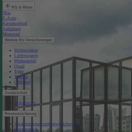
Kfz & Reise
Pkw
E-Auto
Kleinkraftrad
Anhänger
Motorrad
Weitere Kfz-Versicherungen
Wohnwagen
Lieferwagen
Wohnmobil
Quad
Trike
Traktor
Oldtimer
Zusatzschutz
Schutzbrief
Reiseversicherung
Auslandsreisekrankenversicherung
Reisegepäck