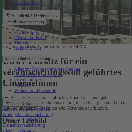
Reiserücktritt
Haftpflicht & Rechtsschutz
Haftpflichtversicherung
Privathaftpflicht
Dienst und Beruf
Tierhalter
Unternehmerische Verantwortung der DEVK
Haus und Bau
Unser Einsatz für ein
Rechtsschutzversicherung
Alles zur Rechtsschutzversicherung
verantwortungsvoll geführtes
Privat, Beruf und Verkehr
Privat und Beruf
Unternehmen
Verkehr
Wohnen und Gebäude
Die Basis für unser wirtschaftliches Handeln ist eine gut
funktionierende Unternehmensstruktur, die sich an geltende Gesetze
Haus & Wohnen
hält und unethische Praktiken wie Korruption verhindert.
Alles zu Haus & Wohnen
Wohngebäudeversicherung
Unser Leitbild
Hausratversicherung
Elementarversicherung
Glasversicherung