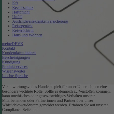
Kfz
Rechtsschutz
Haftpflicht
Unfall
Auslandsreisekrankenversicherung
Reisegepäck
Reiserücktritt
Haus und Wohnen
meineDEVK
Kontakt
Kundendaten ändern
Bescheinigungen
Kündigung
Produktservices
Wissenswertes
Leichte Sprache
Verantwortungsvolles Handeln spielt für unser Unternehmen eine
besonders wichtige Rolle. Sollte es dennoch zu Verstößen kommen,
kann unethisches oder gesetzeswidriges Verhalten unserer
Mitarbeitenden oder Partnerinnen und Partner über unser
Whistleblower-System gemeldet werden. Erfahren Sie auf unserer
Compliance-Seite u. a.: