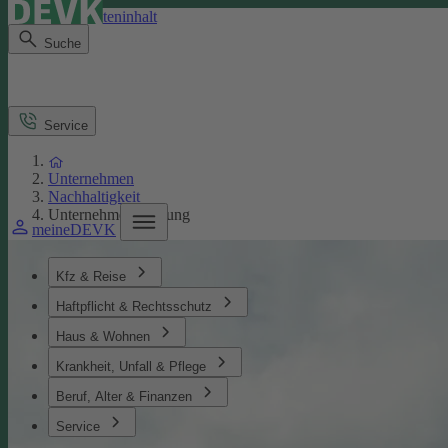
Direkt zum Seiteninhalt
Suche
Service
Unternehmen
Nachhaltigkeit
Unternehmensführung
meineDEVK
Kfz & Reise
Haftpflicht & Rechtsschutz
Haus & Wohnen
Krankheit, Unfall & Pflege
Beruf, Alter & Finanzen
Service