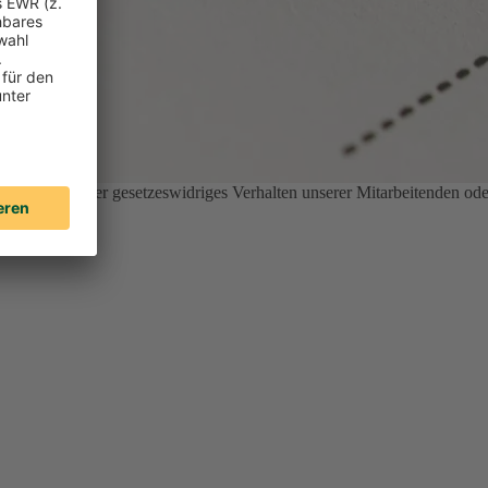
nethisches oder gesetzeswidriges Verhalten unserer Mitarbeitenden ode