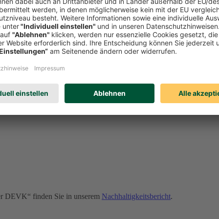
onders wichtige Rolle. Sollte es dennoch zu Verstößen kommen, kann u
erden. Erfahren Sie auf unserer Compliance-Seite u. a.:
der DEVK“ finden Sie in unserem
Nachhaltigkeitsbericht
.