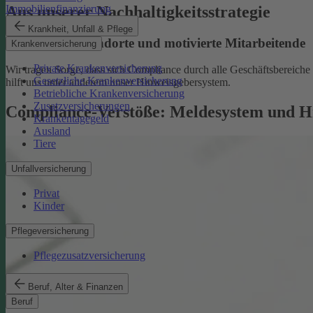
Aus unserer Nachhaltigkeitsstrategie
Immobilienfinanzierung
Krankheit, Unfall & Pflege
Nachhaltige Standorte und motivierte Mitarbeitende
Krankenversicherung
Private Krankenversicherung
Wir tragen Sorge, dass sich Compliance durch alle Geschäftsbereiche z
Gesetzliche Krankenversicherung
hilft uns unter anderem unser Hinweisgebersystem.
Betriebliche Krankenversicherung
Zusatzversicherungen
Compliance-Verstöße: Meldesystem und H
Krankentagegeld
Ausland
Tiere
Unfallversicherung
Privat
Kinder
Pflegeversicherung
Pflegezusatzversicherung
Beruf, Alter & Finanzen
Beruf