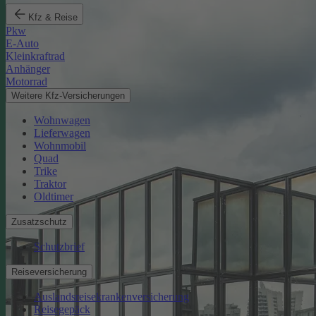
Kfz & Reise
Pkw
E-Auto
Kleinkraftrad
Anhänger
Motorrad
Weitere Kfz-Versicherungen
Wohnwagen
Lieferwagen
Wohnmobil
Quad
Trike
Traktor
Oldtimer
Zusatzschutz
Schutzbrief
Reiseversicherung
Auslandsreisekrankenversicherung
Reisegepäck