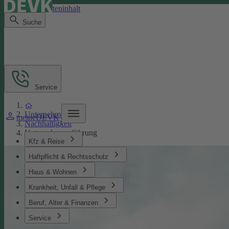
Direkt zum Seiteninhalt
Suche
Service
Unternehmen
meineDEVK
Nachhaltigkeit
Unternehmensführung
Kfz & Reise
Haftpflicht & Rechtsschutz
Haus & Wohnen
Krankheit, Unfall & Pflege
Beruf, Alter & Finanzen
Service