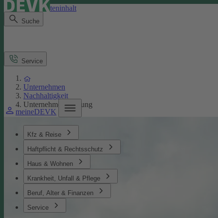
Direkt zum Seiteninhalt
Suche
Service
Unternehmen
Nachhaltigkeit
Unternehmensführung
meineDEVK
Kfz & Reise
Haftpflicht & Rechtsschutz
Haus & Wohnen
Krankheit, Unfall & Pflege
Beruf, Alter & Finanzen
Service