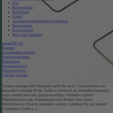
Kfz
Rechtsschutz
Haftpflicht
Unfall
Auslandsreisekrankenversicherung
Reisegepäck
Reiserücktritt
Haus und Wohnen
meineDEVK
Kontakt
Kundendaten ändern
Bescheinigungen
Kündigung
Produktservices
Wissenswertes
Leichte Sprache
Verantwortungsvolles Handeln spielt für unser Unternehmen eine
besonders wichtige Rolle. Sollte es dennoch zu Verstößen kommen,
kann unethisches oder gesetzeswidriges Verhalten unserer
Mitarbeitenden oder Partnerinnen und Partner über unser
Whistleblower-System gemeldet werden. Erfahren Sie auf unserer
Compliance-Seite u. a.: