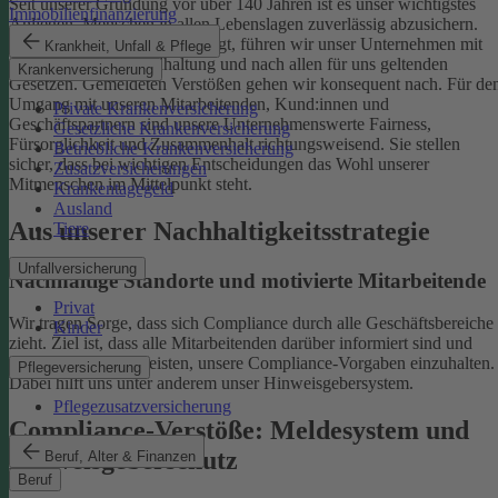
Seit unserer Gründung vor über 140 Jahren ist es unser wichtigstes
Immobilienfinanzierung
Anliegen, Menschen in allen Lebenslagen zuverlässig abzusichern.
Damit uns das weiterhin gelingt, führen wir unser Unternehmen mit
Krankheit, Unfall & Pflege
einer ethischen Grundhaltung und nach allen für uns geltenden
Krankenversicherung
Gesetzen. Gemeldeten Verstößen gehen wir konsequent nach.
Für de
Umgang mit unseren Mitarbeitenden, Kund:innen und
Private Krankenversicherung
Geschäftspartnern sind unsere Unternehmenswerte Fairness,
Gesetzliche Krankenversicherung
Fürsorglichkeit und Zusammenhalt richtungsweisend. Sie stellen
Betriebliche Krankenversicherung
sicher, dass bei wichtigen Entscheidungen das Wohl unserer
Zusatzversicherungen
Mitmenschen im Mittelpunkt steht.
Krankentagegeld
Ausland
Aus unserer Nachhaltigkeitsstrategie
Tiere
Unfallversicherung
Nachhaltige Standorte und motivierte Mitarbeitende
Privat
Wir tragen Sorge, dass sich Compliance durch alle Geschäftsbereiche
Kinder
zieht. Ziel ist, dass alle Mitarbeitenden darüber informiert sind und
einen Beitrag dazu leisten, unsere Compliance-Vorgaben einzuhalten.
Pflegeversicherung
Dabei hilft uns unter anderem unser Hinweisgebersystem.
Pflegezusatzversicherung
Compliance-Verstöße: Meldesystem und
Hinweisgeberschutz
Beruf, Alter & Finanzen
Beruf