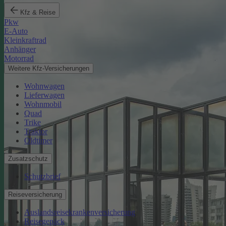
Kfz & Reise
Pkw
E-Auto
Kleinkraftrad
Anhänger
Motorrad
Weitere Kfz-Versicherungen
Wohnwagen
Lieferwagen
Wohnmobil
Quad
Trike
Traktor
Oldtimer
Zusatzschutz
Schutzbrief
Reiseversicherung
Auslandsreisekrankenversicherung
Reisegepäck