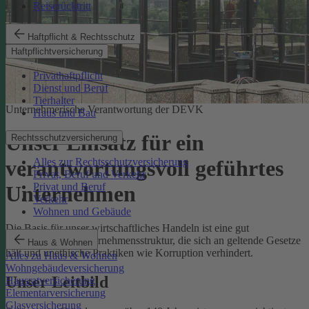
Reiserücktritt
Haftpflicht & Rechtsschutz
Haftpflichtversicherung
Privathaftpflicht
Dienst und Beruf
Tierhalter
Unternehmerische Verantwortung der DEVK
Haus und Bau
Unser Einsatz für ein
Rechtsschutzversicherung
Alles zur Rechtsschutzversicherung
verantwortungsvoll geführtes
Privat, Beruf und Verkehr
Privat und Beruf
Unternehmen
Verkehr
Wohnen und Gebäude
Die Basis für unser wirtschaftliches Handeln ist eine gut
funktionierende Unternehmensstruktur, die sich an geltende Gesetze
Haus & Wohnen
hält und unethische Praktiken wie Korruption verhindert.
Alles zu Haus & Wohnen
Wohngebäudeversicherung
Unser Leitbild
Hausratversicherung
Elementarversicherung
Glasversicherung