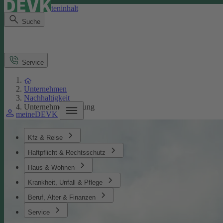
Direkt zum Seiteninhalt
Suche
Service
Unternehmen
Nachhaltigkeit
Unternehmensführung
meineDEVK
Kfz & Reise
Haftpflicht & Rechtsschutz
Haus & Wohnen
Krankheit, Unfall & Pflege
Beruf, Alter & Finanzen
Service