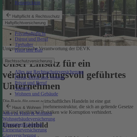
Reiserücktritt
Haftpflicht & Rechtsschutz
Haftpflichtversicherung
Privathaftpflicht
Dienst und Beruf
Tierhalter
Unternehmerische Verantwortung der DEVK
Haus und Bau
Unser Einsatz für ein
Rechtsschutzversicherung
Alles zur Rechtsschutzversicherung
verantwortungsvoll geführtes
Privat, Beruf und Verkehr
Privat und Beruf
Unternehmen
Verkehr
Wohnen und Gebäude
Die Basis für unser wirtschaftliches Handeln ist eine gut
funktionierende Unternehmensstruktur, die sich an geltende Gesetze
Haus & Wohnen
hält und unethische Praktiken wie Korruption verhindert.
Alles zu Haus & Wohnen
Wohngebäudeversicherung
Unser Leitbild
Hausratversicherung
Elementarversicherung
Glasversicherung