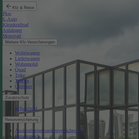
Kfz & Reise
Pkw
E-Auto
Kleinkraftrad
Anhänger
Motorrad
Weitere Kfz-Versicherungen
Wohnwagen
Lieferwagen
Wohnmobil
Quad
Trike
Traktor
Oldtimer
Zusatzschutz
Schutzbrief
Reiseversicherung
Auslandsreisekrankenversicherung
Reisegepäck