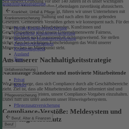
Seit unserer Gründung vor über 140 Jahren ist es unser wichtigstes
Immobilienfinanzierung
Anliegen, Menschen in allen Lebenslagen zuverlässig abzusichern.
Damit uns das weiterhin gelingt, führen wir unser Unternehmen mit
Krankheit, Unfall & Pflege
einer ethischen Grundhaltung und nach allen für uns geltenden
Krankenversicherung
Gesetzen. Gemeldeten Verstößen gehen wir konsequent nach.
Für de
Umgang mit unseren Mitarbeitenden, Kund:innen und
Private Krankenversicherung
Geschäftspartnern sind unsere Unternehmenswerte Fairness,
Gesetzliche Krankenversicherung
Fürsorglichkeit und Zusammenhalt richtungsweisend. Sie stellen
Betriebliche Krankenversicherung
sicher, dass bei wichtigen Entscheidungen das Wohl unserer
Zusatzversicherungen
Mitmenschen im Mittelpunkt steht.
Krankentagegeld
Ausland
Aus unserer Nachhaltigkeitsstrategie
Tiere
Unfallversicherung
Nachhaltige Standorte und motivierte Mitarbeitende
Privat
Wir tragen Sorge, dass sich Compliance durch alle Geschäftsbereiche
Kinder
zieht. Ziel ist, dass alle Mitarbeitenden darüber informiert sind und
einen Beitrag dazu leisten, unsere Compliance-Vorgaben einzuhalten.
Pflegeversicherung
Dabei hilft uns unter anderem unser Hinweisgebersystem.
Pflegezusatzversicherung
Compliance-Verstöße: Meldesystem und
Hinweisgeberschutz
Beruf, Alter & Finanzen
Beruf