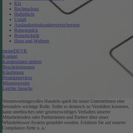
Kfz
Rechtsschutz
Haftpflicht
Unfall
Auslandsreisekrankenversicherung
Reisegepäck
Reiserücktritt
Haus und Wohnen
meineDEVK
Kontakt
Kundendaten ändern
Bescheinigungen
Kündigung
Produktservices
Wissenswertes
Leichte Sprache
Verantwortungsvolles Handeln spielt für unser Unternehmen eine
besonders wichtige Rolle. Sollte es dennoch zu Verstößen kommen,
kann unethisches oder gesetzeswidriges Verhalten unserer
Mitarbeitenden oder Partnerinnen und Partner über unser
Whistleblower-System gemeldet werden. Erfahren Sie auf unserer
Compliance-Seite u. a.: