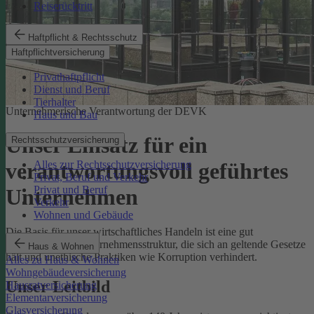
Reiserücktritt
Haftpflicht & Rechtsschutz
Haftpflichtversicherung
Privathaftpflicht
Dienst und Beruf
Tierhalter
Unternehmerische Verantwortung der DEVK
Haus und Bau
Unser Einsatz für ein
Rechtsschutzversicherung
Alles zur Rechtsschutzversicherung
verantwortungsvoll geführtes
Privat, Beruf und Verkehr
Privat und Beruf
Unternehmen
Verkehr
Wohnen und Gebäude
Die Basis für unser wirtschaftliches Handeln ist eine gut
funktionierende Unternehmensstruktur, die sich an geltende Gesetze
Haus & Wohnen
hält und unethische Praktiken wie Korruption verhindert.
Alles zu Haus & Wohnen
Wohngebäudeversicherung
Unser Leitbild
Hausratversicherung
Elementarversicherung
Glasversicherung