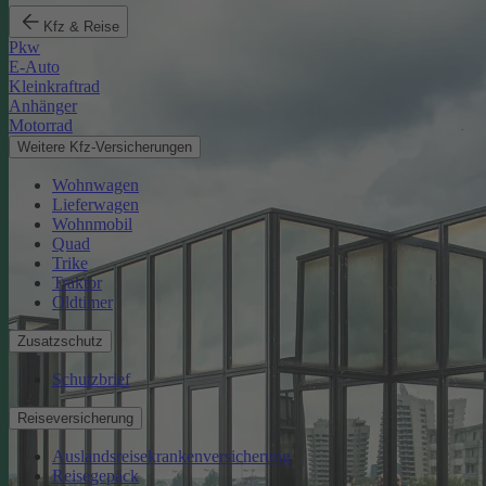
Kfz & Reise
Pkw
E-Auto
Kleinkraftrad
Anhänger
Motorrad
Weitere Kfz-Versicherungen
Wohnwagen
Lieferwagen
Wohnmobil
Quad
Trike
Traktor
Oldtimer
Zusatzschutz
Schutzbrief
Reiseversicherung
Auslandsreisekrankenversicherung
Reisegepäck