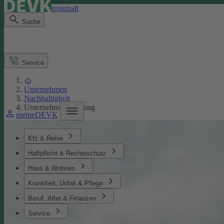
Direkt zum Seiteninhalt
Suche
Service
Unternehmen
Nachhaltigkeit
Unternehmensführung
meineDEVK
Kfz & Reise
Haftpflicht & Rechtsschutz
Haus & Wohnen
Krankheit, Unfall & Pflege
Beruf, Alter & Finanzen
Service