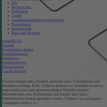
Kfz
Rechtsschutz
Haftpflicht
Unfall
Auslandsreisekrankenversicherung
Reisegepäck
Reiserücktritt
Haus und Wohnen
meineDEVK
Kontakt
Kundendaten ändern
Bescheinigungen
Kündigung
Produktservices
Wissenswertes
Leichte Sprache
Verantwortungsvolles Handeln spielt für unser Unternehmen eine
besonders wichtige Rolle. Sollte es dennoch zu Verstößen kommen,
kann unethisches oder gesetzeswidriges Verhalten unserer
Mitarbeitenden oder Partnerinnen und Partner über unser
Whistleblower-System gemeldet werden. Erfahren Sie auf unserer
Compliance-Seite u. a.: