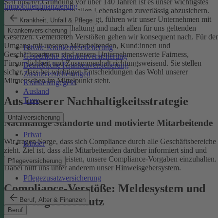
Seit unserer Gründung vor über 140 Jahren ist es unser wichtigstes
Immobilienfinanzierung
Anliegen, Menschen in allen Lebenslagen zuverlässig abzusichern.
Damit uns das weiterhin gelingt, führen wir unser Unternehmen mit
Krankheit, Unfall & Pflege
einer ethischen Grundhaltung und nach allen für uns geltenden
Krankenversicherung
Gesetzen. Gemeldeten Verstößen gehen wir konsequent nach.
Für de
Umgang mit unseren Mitarbeitenden, Kund:innen und
Private Krankenversicherung
Geschäftspartnern sind unsere Unternehmenswerte Fairness,
Gesetzliche Krankenversicherung
Fürsorglichkeit und Zusammenhalt richtungsweisend. Sie stellen
Betriebliche Krankenversicherung
sicher, dass bei wichtigen Entscheidungen das Wohl unserer
Zusatzversicherungen
Mitmenschen im Mittelpunkt steht.
Krankentagegeld
Ausland
Aus unserer Nachhaltigkeitsstrategie
Tiere
Unfallversicherung
Nachhaltige Standorte und motivierte Mitarbeitende
Privat
Wir tragen Sorge, dass sich Compliance durch alle Geschäftsbereiche
Kinder
zieht. Ziel ist, dass alle Mitarbeitenden darüber informiert sind und
einen Beitrag dazu leisten, unsere Compliance-Vorgaben einzuhalten.
Pflegeversicherung
Dabei hilft uns unter anderem unser Hinweisgebersystem.
Pflegezusatzversicherung
Compliance-Verstöße: Meldesystem und
Hinweisgeberschutz
Beruf, Alter & Finanzen
Beruf