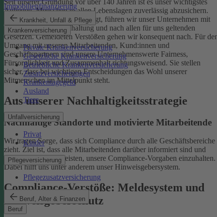
Seit unserer Gründung vor über 140 Jahren ist es unser wichtigstes
Immobilienfinanzierung
Anliegen, Menschen in allen Lebenslagen zuverlässig abzusichern.
Damit uns das weiterhin gelingt, führen wir unser Unternehmen mit
Krankheit, Unfall & Pflege
einer ethischen Grundhaltung und nach allen für uns geltenden
Krankenversicherung
Gesetzen. Gemeldeten Verstößen gehen wir konsequent nach.
Für de
Umgang mit unseren Mitarbeitenden, Kund:innen und
Private Krankenversicherung
Geschäftspartnern sind unsere Unternehmenswerte Fairness,
Gesetzliche Krankenversicherung
Fürsorglichkeit und Zusammenhalt richtungsweisend. Sie stellen
Betriebliche Krankenversicherung
sicher, dass bei wichtigen Entscheidungen das Wohl unserer
Zusatzversicherungen
Mitmenschen im Mittelpunkt steht.
Krankentagegeld
Ausland
Aus unserer Nachhaltigkeitsstrategie
Tiere
Unfallversicherung
Nachhaltige Standorte und motivierte Mitarbeitende
Privat
Wir tragen Sorge, dass sich Compliance durch alle Geschäftsbereiche
Kinder
zieht. Ziel ist, dass alle Mitarbeitenden darüber informiert sind und
einen Beitrag dazu leisten, unsere Compliance-Vorgaben einzuhalten.
Pflegeversicherung
Dabei hilft uns unter anderem unser Hinweisgebersystem.
Pflegezusatzversicherung
Compliance-Verstöße: Meldesystem und
Hinweisgeberschutz
Beruf, Alter & Finanzen
Beruf