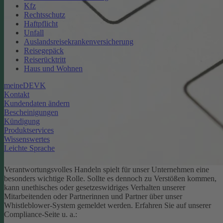
Kfz
Rechtsschutz
Haftpflicht
Unfall
Auslandsreisekrankenversicherung
Reisegepäck
Reiserücktritt
Haus und Wohnen
meineDEVK
Kontakt
Kundendaten ändern
Bescheinigungen
Kündigung
Produktservices
Wissenswertes
Leichte Sprache
Verantwortungsvolles Handeln spielt für unser Unternehmen eine
besonders wichtige Rolle. Sollte es dennoch zu Verstößen kommen,
kann unethisches oder gesetzeswidriges Verhalten unserer
Mitarbeitenden oder Partnerinnen und Partner über unser
Whistleblower-System gemeldet werden. Erfahren Sie auf unserer
Compliance-Seite u. a.: