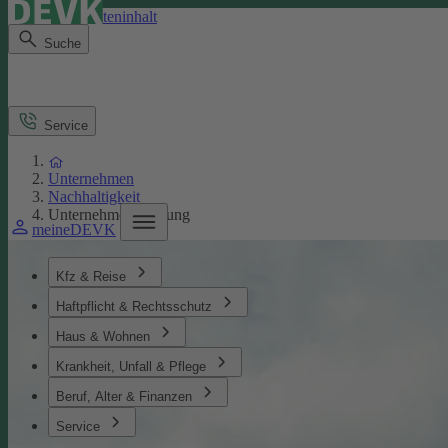
Direkt zum Seiteninhalt
Suche
Service
Unternehmen
Nachhaltigkeit
Unternehmensführung
meineDEVK
Kfz & Reise
Haftpflicht & Rechtsschutz
Haus & Wohnen
Krankheit, Unfall & Pflege
Beruf, Alter & Finanzen
Service