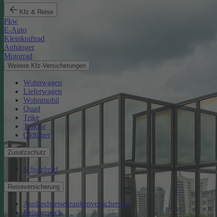
Kfz & Reise
Pkw
E-Auto
Kleinkraftrad
Anhänger
Motorrad
Weitere Kfz-Versicherungen
Wohnwagen
Lieferwagen
Wohnmobil
Quad
Trike
Traktor
Oldtimer
Zusatzschutz
Schutzbrief
Reiseversicherung
Auslandsreisekrankenversicherung
Reisegepäck