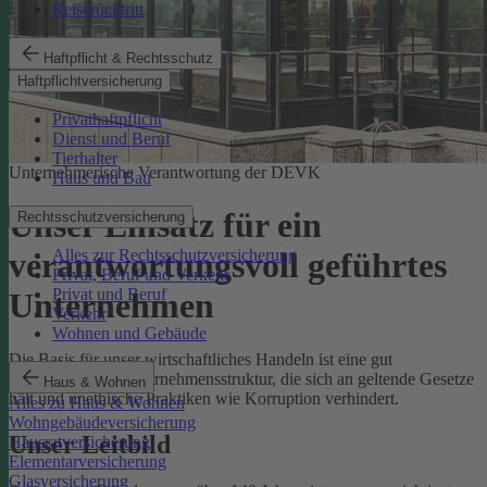
Reiserücktritt
Haftpflicht & Rechtsschutz
Haftpflichtversicherung
Privathaftpflicht
Dienst und Beruf
Tierhalter
Unternehmerische Verantwortung der DEVK
Haus und Bau
Unser Einsatz für ein
Rechtsschutzversicherung
Alles zur Rechtsschutzversicherung
verantwortungsvoll geführtes
Privat, Beruf und Verkehr
Privat und Beruf
Unternehmen
Verkehr
Wohnen und Gebäude
Die Basis für unser wirtschaftliches Handeln ist eine gut
funktionierende Unternehmensstruktur, die sich an geltende Gesetze
Haus & Wohnen
hält und unethische Praktiken wie Korruption verhindert.
Alles zu Haus & Wohnen
Wohngebäudeversicherung
Unser Leitbild
Hausratversicherung
Elementarversicherung
Glasversicherung