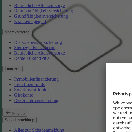
Betriebliche Altersvorsorge
Berufsunfähigkeitsversicherung
Grundfähigkeitsversicherung
Krankentagegeld
Altersvorsorge
Risikolebensversicherung
Sterbegeldversicherung
Betriebliche Altersvorsorge
Rente ZukunftPlus
Finanzen
Immobilienfinanzierung
Investmentfonds
SmartInvest Junior
Girokonto
Restschuldversicherung
Service
Schadenmeldung
Alles zur Schadenmeldung