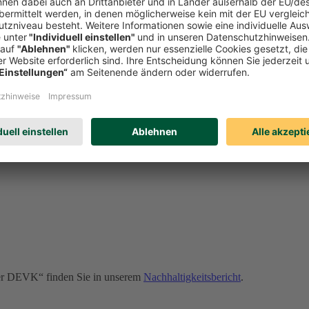
onders wichtige Rolle. Sollte es dennoch zu Verstößen kommen, kann u
erden. Erfahren Sie auf unserer Compliance-Seite u. a.:
der DEVK“ finden Sie in unserem
Nachhaltigkeitsbericht
.