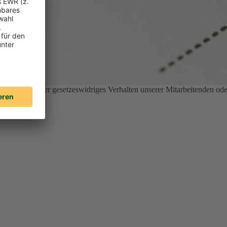
nethisches oder gesetzeswidriges Verhalten unserer Mitarbeitenden ode