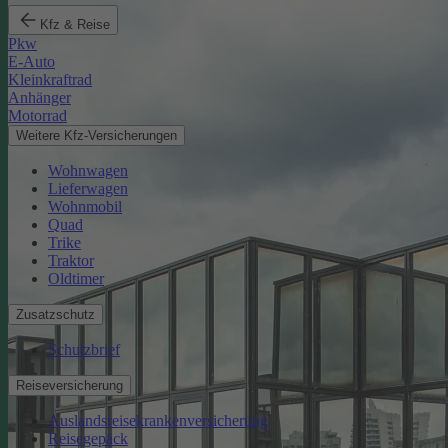
Kfz & Reise
Pkw
E-Auto
Kleinkraftrad
Anhänger
Motorrad
Weitere Kfz-Versicherungen
Wohnwagen
Lieferwagen
Wohnmobil
Quad
Trike
Traktor
Oldtimer
Zusatzschutz
Schutzbrief
Reiseversicherung
Auslandsreisekrankenversicherung
Reisegepäck