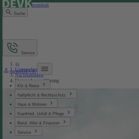
Direkt zum Seiteninhalt
Suche
Service
Unternehmen
meineDEVK
Nachhaltigkeit
Unternehmensführung
Kfz & Reise
Haftpflicht & Rechtsschutz
Haus & Wohnen
Krankheit, Unfall & Pflege
Beruf, Alter & Finanzen
Service