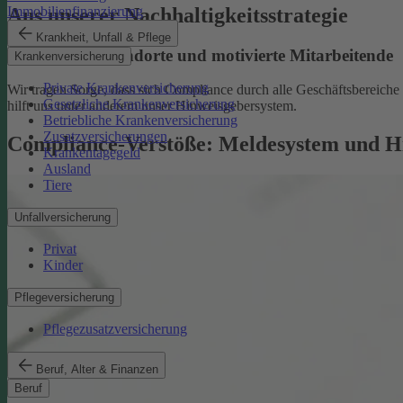
Aus unserer Nachhaltigkeitsstrategie
Immobilienfinanzierung
Krankheit, Unfall & Pflege
Nachhaltige Standorte und motivierte Mitarbeitende
Krankenversicherung
Private Krankenversicherung
Wir tragen Sorge, dass sich Compliance durch alle Geschäftsbereiche z
Gesetzliche Krankenversicherung
hilft uns unter anderem unser Hinweisgebersystem.
Betriebliche Krankenversicherung
Zusatzversicherungen
Compliance-Verstöße: Meldesystem und H
Krankentagegeld
Ausland
Tiere
Unfallversicherung
Privat
Kinder
Pflegeversicherung
Pflegezusatzversicherung
Beruf, Alter & Finanzen
Beruf