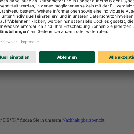
onders wichtige Rolle. Sollte es dennoch zu Verstößen kommen, kann u
erden. Erfahren Sie auf unserer Compliance-Seite u. a.:
der DEVK“ finden Sie in unserem
Nachhaltigkeitsbericht
.