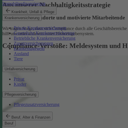
Aus unserer Nachhaltigkeitsstrategie
Immobilienfinanzierung
Krankheit, Unfall & Pflege
Nachhaltige Standorte und motivierte Mitarbeitende
Krankenversicherung
Private Krankenversicherung
Wir tragen Sorge, dass sich Compliance durch alle Geschäftsbereiche z
Gesetzliche Krankenversicherung
hilft uns unter anderem unser Hinweisgebersystem.
Betriebliche Krankenversicherung
Zusatzversicherungen
Compliance-Verstöße: Meldesystem und H
Krankentagegeld
Ausland
Tiere
Unfallversicherung
Privat
Kinder
Pflegeversicherung
Pflegezusatzversicherung
Beruf, Alter & Finanzen
Beruf