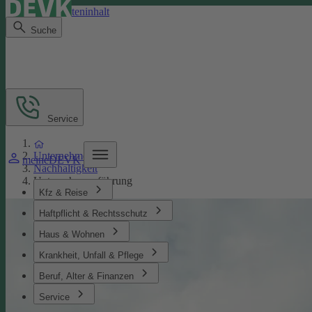
Direkt zum Seiteninhalt
Suche
Service
Unternehmen
meineDEVK
Nachhaltigkeit
Unternehmensführung
Kfz & Reise
Haftpflicht & Rechtsschutz
Haus & Wohnen
Krankheit, Unfall & Pflege
Beruf, Alter & Finanzen
Service