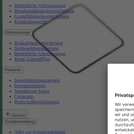
Betriebliche Altersvorsorge
Berufsunfähigkeitsversicherung
Grundfähigkeitsversicherung
Krankentagegeld
Altersvorsorge
Risikolebensversicherung
Sterbegeldversicherung
Betriebliche Altersvorsorge
Rente ZukunftPlus
Finanzen
Immobilienfinanzierung
Investmentfonds
SmartInvest Junior
Girokonto
Restschuldversicherung
Service
Schadenmeldung
Alles zur Schadenmeldung