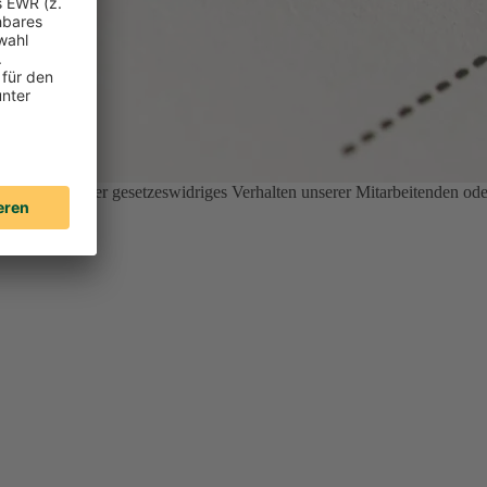
nethisches oder gesetzeswidriges Verhalten unserer Mitarbeitenden ode