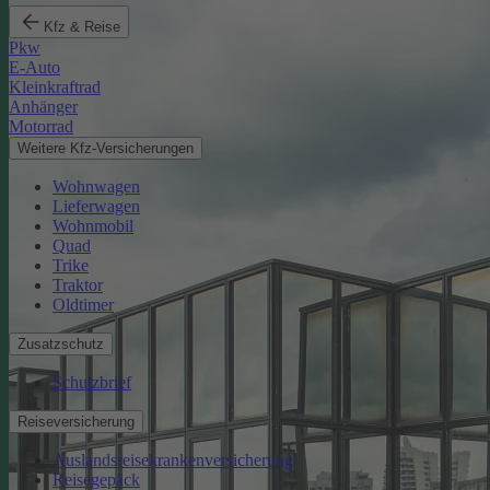
Kfz & Reise
Pkw
E-Auto
Kleinkraftrad
Anhänger
Motorrad
Weitere Kfz-Versicherungen
Wohnwagen
Lieferwagen
Wohnmobil
Quad
Trike
Traktor
Oldtimer
Zusatzschutz
Schutzbrief
Reiseversicherung
Auslandsreisekrankenversicherung
Reisegepäck