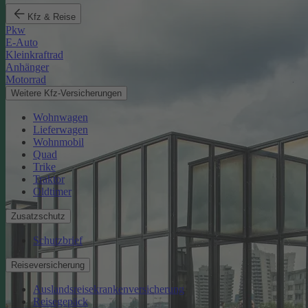
Kfz & Reise
Pkw
E-Auto
Kleinkraftrad
Anhänger
Motorrad
Weitere Kfz-Versicherungen
Wohnwagen
Lieferwagen
Wohnmobil
Quad
Trike
Traktor
Oldtimer
Zusatzschutz
Schutzbrief
Reiseversicherung
Auslandsreisekrankenversicherung
Reisegepäck