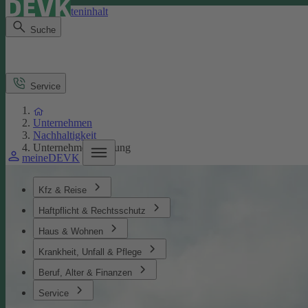
Direkt zum Seiteninhalt
Suche
Service
Unternehmen
Nachhaltigkeit
Unternehmensführung
meineDEVK
Kfz & Reise
Haftpflicht & Rechtsschutz
Haus & Wohnen
Krankheit, Unfall & Pflege
Beruf, Alter & Finanzen
Service