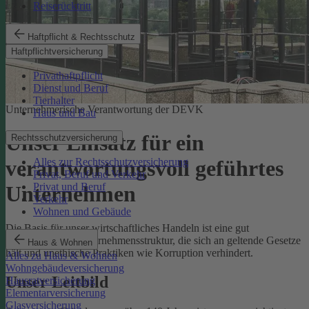
Reiserücktritt
Haftpflicht & Rechtsschutz
Haftpflichtversicherung
Privathaftpflicht
Dienst und Beruf
Tierhalter
Unternehmerische Verantwortung der DEVK
Haus und Bau
Unser Einsatz für ein
Rechtsschutzversicherung
Alles zur Rechtsschutzversicherung
verantwortungsvoll geführtes
Privat, Beruf und Verkehr
Privat und Beruf
Unternehmen
Verkehr
Wohnen und Gebäude
Die Basis für unser wirtschaftliches Handeln ist eine gut
funktionierende Unternehmensstruktur, die sich an geltende Gesetze
Haus & Wohnen
hält und unethische Praktiken wie Korruption verhindert.
Alles zu Haus & Wohnen
Wohngebäudeversicherung
Unser Leitbild
Hausratversicherung
Elementarversicherung
Glasversicherung