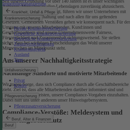
Seit unserer Gründung vor über 140 Jahren ist es unser wichtigstes
Immobilienfinanzierung
Anliegen, Menschen in allen Lebenslagen zuverlässig abzusichern.
Damit uns das weiterhin gelingt, führen wir unser Unternehmen mit
Krankheit, Unfall & Pflege
einer ethischen Grundhaltung und nach allen für uns geltenden
Krankenversicherung
Gesetzen. Gemeldeten Verstößen gehen wir konsequent nach.
Für de
Umgang mit unseren Mitarbeitenden, Kund:innen und
Private Krankenversicherung
Geschäftspartnern sind unsere Unternehmenswerte Fairness,
Gesetzliche Krankenversicherung
Fürsorglichkeit und Zusammenhalt richtungsweisend. Sie stellen
Betriebliche Krankenversicherung
sicher, dass bei wichtigen Entscheidungen das Wohl unserer
Zusatzversicherungen
Mitmenschen im Mittelpunkt steht.
Krankentagegeld
Ausland
Aus unserer Nachhaltigkeitsstrategie
Tiere
Unfallversicherung
Nachhaltige Standorte und motivierte Mitarbeitende
Privat
Wir tragen Sorge, dass sich Compliance durch alle Geschäftsbereiche
Kinder
zieht. Ziel ist, dass alle Mitarbeitenden darüber informiert sind und
einen Beitrag dazu leisten, unsere Compliance-Vorgaben einzuhalten.
Pflegeversicherung
Dabei hilft uns unter anderem unser Hinweisgebersystem.
Pflegezusatzversicherung
Compliance-Verstöße: Meldesystem und
Hinweisgeberschutz
Beruf, Alter & Finanzen
Beruf