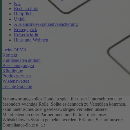
Kfz
Rechtsschutz
Haftpflicht
Unfall
Auslandsreisekrankenversicherung
Reisegepäck
Reiserücktritt
Haus und Wohnen
meineDEVK
Kontakt
Kundendaten ändern
Bescheinigungen
Kündigung
Produktservices
Wissenswertes
Leichte Sprache
Verantwortungsvolles Handeln spielt für unser Unternehmen eine
besonders wichtige Rolle. Sollte es dennoch zu Verstößen kommen,
kann unethisches oder gesetzeswidriges Verhalten unserer
Mitarbeitenden oder Partnerinnen und Partner über unser
Whistleblower-System gemeldet werden. Erfahren Sie auf unserer
Compliance-Seite u. a.: