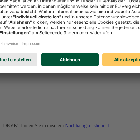
onders wichtige Rolle. Sollte es dennoch zu Verstößen kommen, kann u
erden. Erfahren Sie auf unserer Compliance-Seite u. a.:
der DEVK“ finden Sie in unserem
Nachhaltigkeitsbericht
.