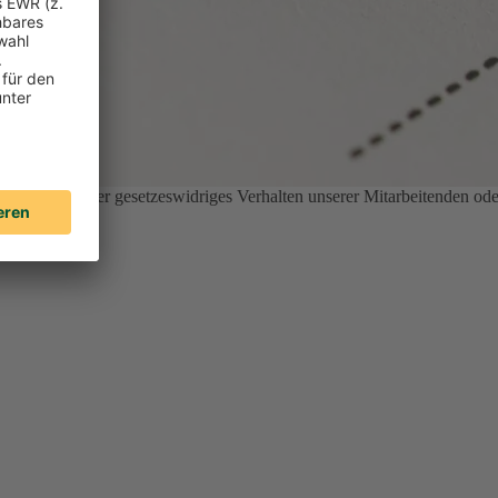
nethisches oder gesetzeswidriges Verhalten unserer Mitarbeitenden ode