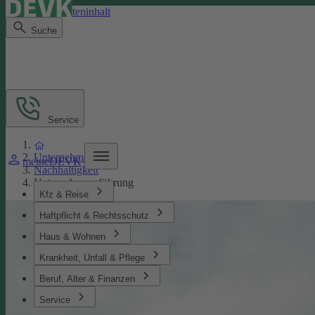
Direkt zum Seiteninhalt
Suche
Service
Unternehmen
meineDEVK
Nachhaltigkeit
Unternehmensführung
Kfz & Reise
Haftpflicht & Rechtsschutz
Haus & Wohnen
Krankheit, Unfall & Pflege
Beruf, Alter & Finanzen
Service