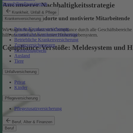
Aus unserer Nachhaltigkeitsstrategie
Immobilienfinanzierung
Krankheit, Unfall & Pflege
Nachhaltige Standorte und motivierte Mitarbeitende
Krankenversicherung
Private Krankenversicherung
Wir tragen Sorge, dass sich Compliance durch alle Geschäftsbereiche z
Gesetzliche Krankenversicherung
hilft uns unter anderem unser Hinweisgebersystem.
Betriebliche Krankenversicherung
Zusatzversicherungen
Compliance-Verstöße: Meldesystem und H
Krankentagegeld
Ausland
Tiere
Unfallversicherung
Privat
Kinder
Pflegeversicherung
Pflegezusatzversicherung
Beruf, Alter & Finanzen
Beruf