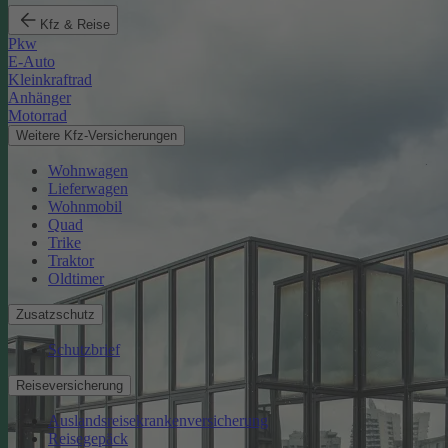
Kfz & Reise
Pkw
E-Auto
Kleinkraftrad
Anhänger
Motorrad
Weitere Kfz-Versicherungen
Wohnwagen
Lieferwagen
Wohnmobil
Quad
Trike
Traktor
Oldtimer
Zusatzschutz
Schutzbrief
Reiseversicherung
Auslandsreisekrankenversicherung
Reisegepäck