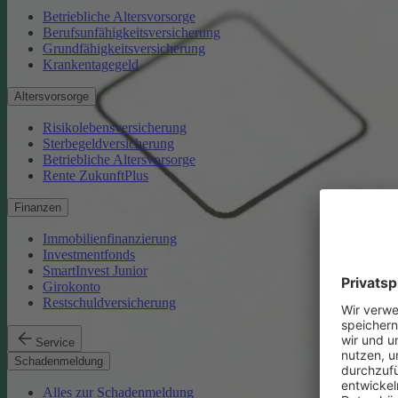
Betriebliche Altersvorsorge
Berufsunfähigkeitsversicherung
Grundfähigkeitsversicherung
Krankentagegeld
Altersvorsorge
Risikolebensversicherung
Sterbegeldversicherung
Betriebliche Altersvorsorge
Rente ZukunftPlus
Finanzen
Immobilienfinanzierung
Investmentfonds
SmartInvest Junior
Girokonto
Restschuldversicherung
Service
Schadenmeldung
Alles zur Schadenmeldung